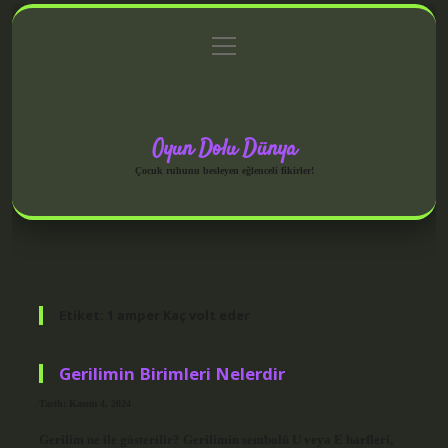
menüyü
Anasayfa
Gizlilik Politikası
Yasal Uyarı
aç
Hakkımızda
Oyun Dolu Dünya
Çocuk ruhunu besleyen eğlenceli fikirler!
Etiket:
1 amper Kaç volt eder
Gerilimin Birimleri Nelerdir
Tarih: Kasım 4, 2024
Gerilim ne ile gösterilir? Gerilimin sembolü U veya E harfleri,