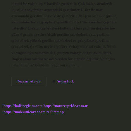
birimi ise volt olup V harfiyle gösterilir. Çok fazlı sistemlerde
kural olarak fazlar arasındaki gerilimler U, faz ile nötr
arasındaki gerilimler ise V ile gösterilir. DC jeneratörler (piller,
akümülatörler ve grupları) genellikle tip 1’dir. Gerilim çeşitleri
nelerdir? Elektrik şebekeleri kullandıkları gerilim değerlerine
göre 4 gruba ayrılır: Alçak gerilim şebekeleri, orta gerilim
şebekeleri, yüksek gerilim şebekeleri ve çok yüksek gerilim
şebekeleri. Gerilim neyle ölçülür? Voltajın birimi volttur. Yönü
ve yoğunluğu zamanla değişmeyen voltaja doğru akım denir.
Doğru akım voltmetre adı verilen bir cihazla ölçülür. Volt ohm
neyin birimi? Denklemin açılımı şudur:…
Gerilimin
Devamını okuyun
Yorum Bırak
Birimleri
Nelerdir
https://kaliteegitim.com
https://naturespride.com.tr
https://maksutticaret.com.tr
Sitemap