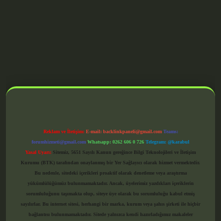
grandoperabet giriş
Reklam ve İletişim:
E-mail:
backlinkpaneli@gmail.com
Teams:
forumhizmeti@gmail.com
Whatsapp: 0262 606 0 726
Telegram: @karabul
Yasal Uyarı:
Sitemiz, 5651 Sayılı Kanun gereğince Bilgi Teknolojileri ve İletişim
Kurumu (BTK) tarafından onaylanmış bir Yer Sağlayıcı olarak hizmet vermektedir.
Bu nedenle, sitedeki içerikleri proaktif olarak denetleme veya araştırma
yükümlülüğümüz bulunmamaktadır. Ancak, üyelerimiz yazdıkları içeriklerin
sorumluluğunu taşımakta olup, siteye üye olarak bu sorumluluğu kabul etmiş
sayılırlar. Bu internet sitesi, herhangi bir marka, kurum veya şahıs şirketi ile hiçbir
bağlantısı bulunmamaktadır. Sitede yalnızca kendi hazırladığımız makaleler