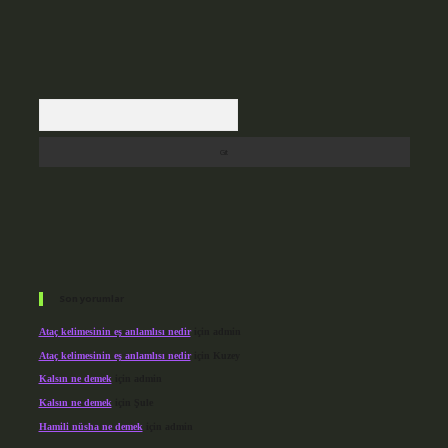
Arama
Son yorumlar
Ataç kelimesinin eş anlamlısı nedir
için
admin
Ataç kelimesinin eş anlamlısı nedir
için
Kuzey
Kalsın ne demek
için
admin
Kalsın ne demek
için
Şule
Hamili nüsha ne demek
için
admin