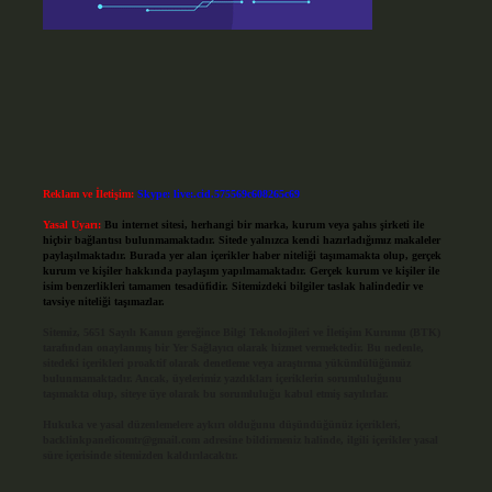
Reklam ve İletişim:
Skype: live:.cid.575569c608265c69
Yasal Uyarı:
Bu internet sitesi, herhangi bir marka, kurum veya şahıs şirketi ile
hiçbir bağlantısı bulunmamaktadır. Sitede yalnızca kendi hazırladığımız makaleler
paylaşılmaktadır. Burada yer alan içerikler haber niteliği taşımamakta olup, gerçek
kurum ve kişiler hakkında paylaşım yapılmamaktadır. Gerçek kurum ve kişiler ile
isim benzerlikleri tamamen tesadüfidir. Sitemizdeki bilgiler taslak halindedir ve
tavsiye niteliği taşımazlar.
Sitemiz, 5651 Sayılı Kanun gereğince Bilgi Teknolojileri ve İletişim Kurumu (BTK)
tarafından onaylanmış bir Yer Sağlayıcı olarak hizmet vermektedir. Bu nedenle,
sitedeki içerikleri proaktif olarak denetleme veya araştırma yükümlülüğümüz
bulunmamaktadır. Ancak, üyelerimiz yazdıkları içeriklerin sorumluluğunu
taşımakta olup, siteye üye olarak bu sorumluluğu kabul etmiş sayılırlar.
Hukuka ve yasal düzenlemelere aykırı olduğunu düşündüğünüz içerikleri,
backlinkpanelicomtr@gmail.com
adresine bildirmeniz halinde, ilgili içerikler yasal
süre içerisinde sitemizden kaldırılacaktır.