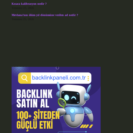
Kısaca kalibrasyon nedir ?
Temmuz 27, 2026
Mevlana’nın ölüm yıl dönümüne verilen ad nedir ?
Temmuz 25, 2026