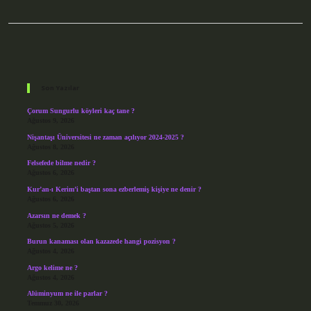
Sidebar
Son Yazılar
Çorum Sungurlu köyleri kaç tane ?
Ağustos 9, 2026
Nişantaşı Üniversitesi ne zaman açılıyor 2024-2025 ?
Ağustos 8, 2026
Felsefede bilme nedir ?
Ağustos 6, 2026
Kur’an-ı Kerim’i baştan sona ezberlemiş kişiye ne denir ?
Ağustos 6, 2026
Azarsın ne demek ?
Ağustos 5, 2026
Burun kanaması olan kazazede hangi pozisyon ?
Ağustos 4, 2026
Argo kelime ne ?
Ağustos 4, 2026
Alüminyum ne ile parlar ?
Temmuz 30, 2026