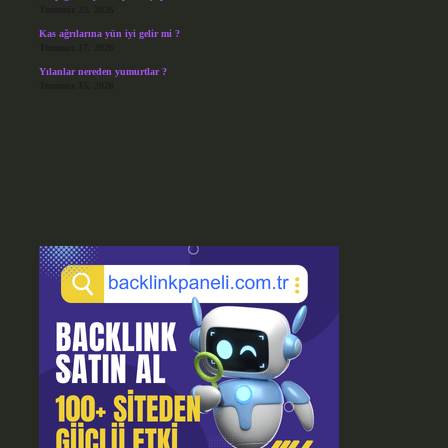
Temmuz 23, 2026
Kas ağrılarına yün iyi gelir mi ?
Temmuz 17, 2026
Yılanlar nereden yumurtlar ?
Temmuz 15, 2026