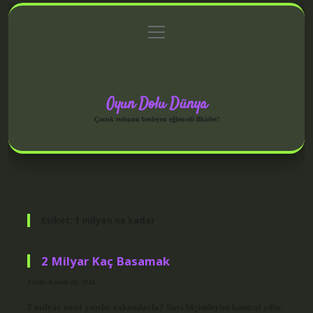
menüyü
Anasayfa
Gizlilik Politikası
Yasal Uyarı
aç
Hakkımızda
Oyun Dolu Dünya
Çocuk ruhunu besleyen eğlenceli fikirler!
Etiket:
1 milyon ne kadar
2 Milyar Kaç Basamak
Tarih: Kasım 26, 2024
2 milyar nasıl yazılır rakamlarla? Sayı biçimlerini kontrol edin: