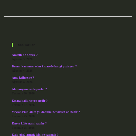
Sidebar
Son Yazılar
Azarsın ne demek ?
Ağustos 5, 2026
Burun kanaması olan kazazede hangi pozisyon ?
Ağustos 4, 2026
Argo kelime ne ?
Ağustos 4, 2026
Alüminyum ne ile parlar ?
Temmuz 30, 2026
Kısaca kalibrasyon nedir ?
Temmuz 27, 2026
Mevlana’nın ölüm yıl dönümüne verilen ad nedir ?
Temmuz 25, 2026
Knorr köfte nasıl yapılır ?
Temmuz 25, 2026
Kalp gözü açmak için ne yapmalı ?