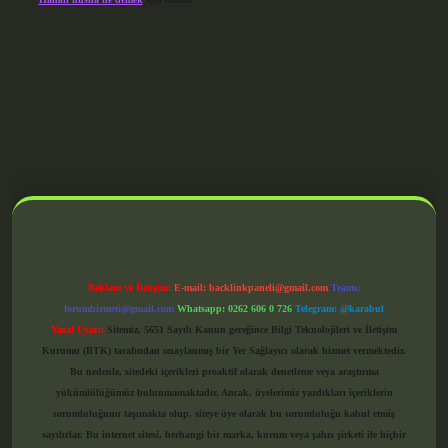
grandoperabet giriş
Reklam ve İletişim:
E-mail:
backlinkpaneli@gmail.com
Teams:
forumhizmeti@gmail.com
Whatsapp: 0262 606 0 726
Telegram: @karabul
Yasal Uyarı:
Sitemiz, 5651 Sayılı Kanun gereğince Bilgi Teknolojileri ve İletişim
Kurumu (BTK) tarafından onaylanmış bir Yer Sağlayıcı olarak hizmet vermektedir.
Bu nedenle, sitedeki içerikleri proaktif olarak denetleme veya araştırma
yükümlülüğümüz bulunmamaktadır. Ancak, üyelerimiz yazdıkları içeriklerin
sorumluluğunu taşımakta olup, siteye üye olarak bu sorumluluğu kabul etmiş
sayılırlar. Bu internet sitesi, herhangi bir marka, kurum veya şahıs şirketi ile hiçbir