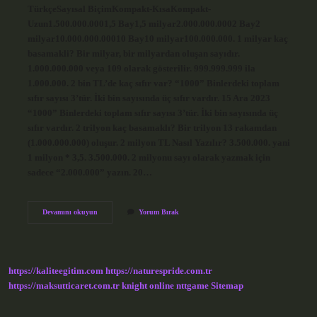
TürkçeSayısal BiçimKompakt-KısaKompakt-
Uzun1.500.000.0001,5 Bay1,5 milyar2.000.000.0002 Bay2
milyar10.000.000.00010 Bay10 milyar100.000.000. 1 milyar kaç
basamakli? Bir milyar, bir milyardan oluşan sayıdır.
1.000.000.000 veya 109 olarak gösterilir. 999.999.999 ila
1.000.000. 2 bin TL’de kaç sıfır var? “1000” Binlerdeki toplam
sıfır sayısı 3’tür. İki bin sayısında üç sıfır vardır. 15 Ara 2023
“1000” Binlerdeki toplam sıfır sayısı 3’tür. İki bin sayısında üç
sıfır vardır. 2 trilyon kaç basamaklı? Bir trilyon 13 rakamdan
(1.000.000.000) oluşur. 2 milyon TL Nasıl Yazılır? 3.500.000. yani
1 milyon * 3,5. 3.500.000. 2 milyonu sayı olarak yazmak için
sadece “2.000.000” yazın. 20…
2
Devamını okuyun
Yorum Bırak
Milyar
Kaç
Basamak
https://kaliteegitim.com
https://naturespride.com.tr
https://maksutticaret.com.tr
knight online
nttgame
Sitemap