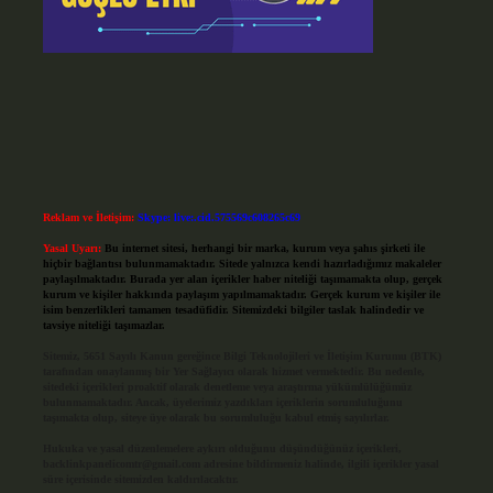
Reklam ve İletişim:
Skype: live:.cid.575569c608265c69
Yasal Uyarı:
Bu internet sitesi, herhangi bir marka, kurum veya şahıs şirketi ile
hiçbir bağlantısı bulunmamaktadır. Sitede yalnızca kendi hazırladığımız makaleler
paylaşılmaktadır. Burada yer alan içerikler haber niteliği taşımamakta olup, gerçek
kurum ve kişiler hakkında paylaşım yapılmamaktadır. Gerçek kurum ve kişiler ile
isim benzerlikleri tamamen tesadüfidir. Sitemizdeki bilgiler taslak halindedir ve
tavsiye niteliği taşımazlar.
Sitemiz, 5651 Sayılı Kanun gereğince Bilgi Teknolojileri ve İletişim Kurumu (BTK)
tarafından onaylanmış bir Yer Sağlayıcı olarak hizmet vermektedir. Bu nedenle,
sitedeki içerikleri proaktif olarak denetleme veya araştırma yükümlülüğümüz
bulunmamaktadır. Ancak, üyelerimiz yazdıkları içeriklerin sorumluluğunu
taşımakta olup, siteye üye olarak bu sorumluluğu kabul etmiş sayılırlar.
Hukuka ve yasal düzenlemelere aykırı olduğunu düşündüğünüz içerikleri,
backlinkpanelicomtr@gmail.com
adresine bildirmeniz halinde, ilgili içerikler yasal
süre içerisinde sitemizden kaldırılacaktır.