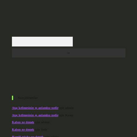
Arama
Son yorumlar
Ataç kelimesinin eş anlamlısı nedir
için
admin
Ataç kelimesinin eş anlamlısı nedir
için
Kuzey
Kalsın ne demek
için
admin
Kalsın ne demek
için
Şule
Hamili nüsha ne demek
için
admin