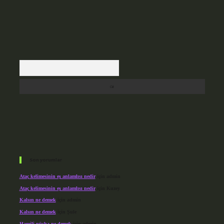
Arama
Son yorumlar
Ataç kelimesinin eş anlamlısı nedir
için
admin
Ataç kelimesinin eş anlamlısı nedir
için
Kuzey
Kalsın ne demek
için
admin
Kalsın ne demek
için
Şule
Hamili nüsha ne demek
için
admin