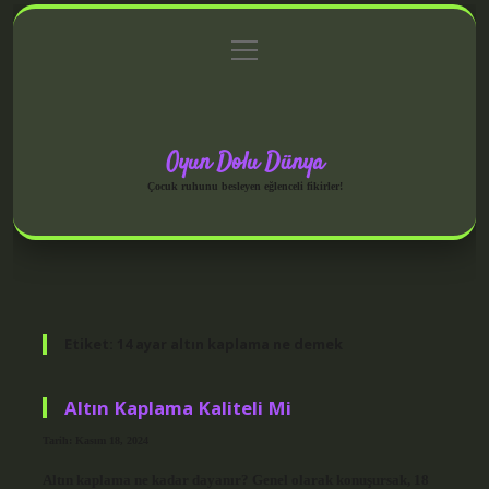
menüyü
Anasayfa
Gizlilik Politikası
Yasal Uyarı
aç
Hakkımızda
Oyun Dolu Dünya
Çocuk ruhunu besleyen eğlenceli fikirler!
Etiket:
14 ayar altın kaplama ne demek
Altın Kaplama Kaliteli Mi
Tarih: Kasım 18, 2024
Altın kaplama ne kadar dayanır? Genel olarak konuşursak, 18