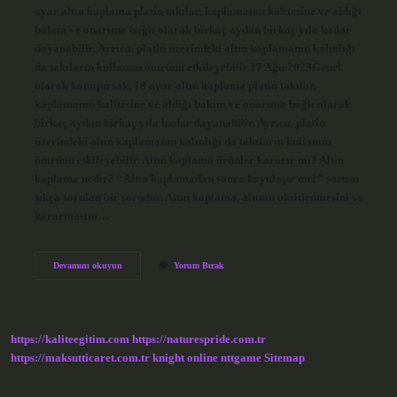
ayar altın kaplama platin takılar, kaplamanın kalitesine ve aldığı
bakım ve onarıma bağlı olarak birkaç aydan birkaç yıla kadar
dayanabilir. Ayrıca, platin üzerindeki altın kaplamanın kalınlığı
da takıların kullanım ömrünü etkileyebilir.17 Ağu 2023Genel
olarak konuşursak, 18 ayar altın kaplama platin takılar,
kaplamanın kalitesine ve aldığı bakım ve onarıma bağlı olarak
birkaç aydan birkaç yıla kadar dayanabilir. Ayrıca, platin
üzerindeki altın kaplamanın kalınlığı da takıların kullanım
ömrünü etkileyebilir. Altın kaplama ürünler kararır mı? Altın
kaplama nedir? “Altın kaplamadan sonra koyulaşır mı?” sorusu
sıkça sorulan bir sorudur. Altın kaplama, altının oksitlenmesini ve
kararmasını…
Altın
Devamını okuyun
Yorum Bırak
Kaplama
Kaliteli
Mi
https://kaliteegitim.com
https://naturespride.com.tr
https://maksutticaret.com.tr
knight online
nttgame
Sitemap