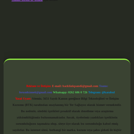
grandoperabet giriş
Reklam ve İletişim:
E-mail:
backlinkpaneli@gmail.com
Teams:
forumhizmeti@gmail.com
Whatsapp: 0262 606 0 726
Telegram: @karabul
Yasal Uyarı:
Sitemiz, 5651 Sayılı Kanun gereğince Bilgi Teknolojileri ve İletişim
Kurumu (BTK) tarafından onaylanmış bir Yer Sağlayıcı olarak hizmet vermektedir.
Bu nedenle, sitedeki içerikleri proaktif olarak denetleme veya araştırma
yükümlülüğümüz bulunmamaktadır. Ancak, üyelerimiz yazdıkları içeriklerin
sorumluluğunu taşımakta olup, siteye üye olarak bu sorumluluğu kabul etmiş
sayılırlar. Bu internet sitesi, herhangi bir marka, kurum veya şahıs şirketi ile hiçbir