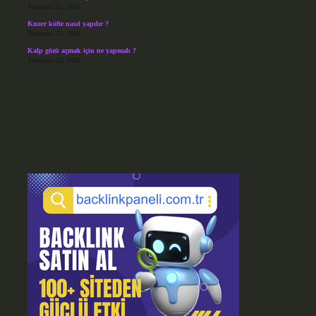
Temmuz 25, 2026
Knorr köfte nasıl yapılır ?
Temmuz 25, 2026
Kalp gözü açmak için ne yapmalı ?
Temmuz 23, 2026