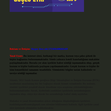
Reklam ve İletişim:
Skype: live:.cid.575569c608265c69
Yasal Uyarı:
Bu internet sitesi, herhangi bir marka, kurum veya şahıs şirketi ile
hiçbir bağlantısı bulunmamaktadır. Sitede yalnızca kendi hazırladığımız makaleler
paylaşılmaktadır. Burada yer alan içerikler haber niteliği taşımamakta olup, gerçek
kurum ve kişiler hakkında paylaşım yapılmamaktadır. Gerçek kurum ve kişiler ile
isim benzerlikleri tamamen tesadüfidir. Sitemizdeki bilgiler taslak halindedir ve
tavsiye niteliği taşımazlar.
Sitemiz, 5651 Sayılı Kanun gereğince Bilgi Teknolojileri ve İletişim Kurumu (BTK)
tarafından onaylanmış bir Yer Sağlayıcı olarak hizmet vermektedir. Bu nedenle,
sitedeki içerikleri proaktif olarak denetleme veya araştırma yükümlülüğümüz
bulunmamaktadır. Ancak, üyelerimiz yazdıkları içeriklerin sorumluluğunu
taşımakta olup, siteye üye olarak bu sorumluluğu kabul etmiş sayılırlar.
Hukuka ve yasal düzenlemelere aykırı olduğunu düşündüğünüz içerikleri,
backlinkpanelicomtr@gmail.com
adresine bildirmeniz halinde, ilgili içerikler yasal
süre içerisinde sitemizden kaldırılacaktır.