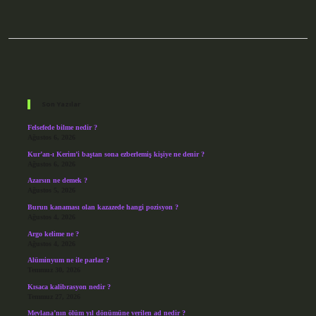
Sidebar
Son Yazılar
Felsefede bilme nedir ?
Ağustos 6, 2026
Kur’an-ı Kerim’i baştan sona ezberlemiş kişiye ne denir ?
Ağustos 6, 2026
Azarsın ne demek ?
Ağustos 5, 2026
Burun kanaması olan kazazede hangi pozisyon ?
Ağustos 4, 2026
Argo kelime ne ?
Ağustos 4, 2026
Alüminyum ne ile parlar ?
Temmuz 30, 2026
Kısaca kalibrasyon nedir ?
Temmuz 27, 2026
Mevlana’nın ölüm yıl dönümüne verilen ad nedir ?