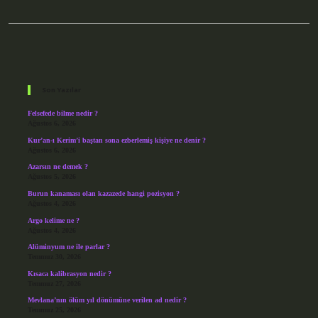
Sidebar
Son Yazılar
Felsefede bilme nedir ?
Ağustos 6, 2026
Kur’an-ı Kerim’i baştan sona ezberlemiş kişiye ne denir ?
Ağustos 6, 2026
Azarsın ne demek ?
Ağustos 5, 2026
Burun kanaması olan kazazede hangi pozisyon ?
Ağustos 4, 2026
Argo kelime ne ?
Ağustos 4, 2026
Alüminyum ne ile parlar ?
Temmuz 30, 2026
Kısaca kalibrasyon nedir ?
Temmuz 27, 2026
Mevlana’nın ölüm yıl dönümüne verilen ad nedir ?
Temmuz 25, 2026