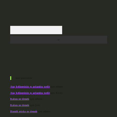
Arama
Son yorumlar
Ataç kelimesinin eş anlamlısı nedir
için
admin
Ataç kelimesinin eş anlamlısı nedir
için
Kuzey
Kalsın ne demek
için
admin
Kalsın ne demek
için
Şule
Hamili nüsha ne demek
için
admin