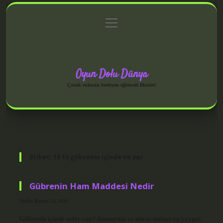
menüyü
Anasayfa
Gizlilik Politikası
Yasal Uyarı
aç
Hakkımızda
Oyun Dolu Dünya
Çocuk ruhunu besleyen eğlenceli fikirler!
Etiket:
15 15 gübrenin içinde ne var
Gübrenin Ham Maddesi Nedir
Tarih: Kasım 13, 2024
Gübrenin içinde neler var? Amonyum ve nitrat tuzları en yaygın