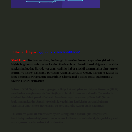
Reklam ve İletişim:
Skype: live:.cid.575569c608265c69
Yasal Uyarı:
Bu internet sitesi, herhangi bir marka, kurum veya şahıs şirketi ile
hiçbir bağlantısı bulunmamaktadır. Sitede yalnızca kendi hazırladığımız makaleler
paylaşılmaktadır. Burada yer alan içerikler haber niteliği taşımamakta olup, gerçek
kurum ve kişiler hakkında paylaşım yapılmamaktadır. Gerçek kurum ve kişiler ile
isim benzerlikleri tamamen tesadüfidir. Sitemizdeki bilgiler taslak halindedir ve
tavsiye niteliği taşımazlar.
Sitemiz, 5651 Sayılı Kanun gereğince Bilgi Teknolojileri ve İletişim Kurumu (BTK)
tarafından onaylanmış bir Yer Sağlayıcı olarak hizmet vermektedir. Bu nedenle,
sitedeki içerikleri proaktif olarak denetleme veya araştırma yükümlülüğümüz
bulunmamaktadır. Ancak, üyelerimiz yazdıkları içeriklerin sorumluluğunu
taşımakta olup, siteye üye olarak bu sorumluluğu kabul etmiş sayılırlar.
Hukuka ve yasal düzenlemelere aykırı olduğunu düşündüğünüz içerikleri,
backlinkpanelicomtr@gmail.com
adresine bildirmeniz halinde, ilgili içerikler yasal
süre içerisinde sitemizden kaldırılacaktır.