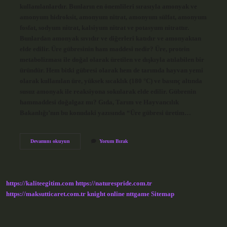
kullanılanlardır. Bunların en önemlileri sırasıyla amonyak ve
amonyum hidroksit, amonyum nitrat, amonyum sülfat, amonyum
fosfat, sodyum nitrat, kalsiyum nitrat ve potasyum nitrattır.
Bunlardan amonyak sıvıdır ve diğerleri katıdır ve amonyaktan
elde edilir. Üre gübresinin ham maddesi nedir? Üre, protein
metabolizması ile doğal olarak üretilen ve dışkıyla atılabilen bir
üründür. Hem bitki gübresi olarak hem de tarımda hayvan yemi
olarak kullanılan üre, yüksek sıcaklık (180 °C) ve basınç altında
susuz amonyak ile reaksiyona sokularak elde edilir. Gübrenin
hammaddesi doğalgaz mı? Gıda, Tarım ve Hayvancılık
Bakanlığı’nın bu konudaki yazısında “Üre gübresi üretim…
Gübrenin
Devamını okuyun
Yorum Bırak
Ham
Maddesi
Nedir
https://kaliteegitim.com
https://naturespride.com.tr
https://maksutticaret.com.tr
knight online
nttgame
Sitemap