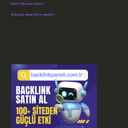
Knorr köfte nasıl yapılır ?
Temmuz 25, 2026
Kalp gözü açmak için ne yapmalı ?
Temmuz 23, 2026