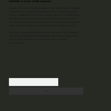
halindedir ve tavsiye niteliği taşımazlar.
Sitemiz, 5651 Sayılı Kanun gereğince Bilgi Teknolojileri ve İletişim
Kurumu (BTK) tarafından onaylanmış bir Yer Sağlayıcı olarak
hizmet vermektedir. Bu nedenle, sitedeki içerikleri proaktif olarak
denetleme veya araştırma yükümlülüğümüz bulunmamaktadır.
Ancak, üyelerimiz yazdıkları içeriklerin sorumluluğunu taşımakta
olup, siteye üye olarak bu sorumluluğu kabul etmiş sayılırlar.
Hukuka ve yasal düzenlemelere aykırı olduğunu düşündüğünüz
içerikleri,
backlinkpanelicomtr@gmail.com
adresine bildirmeniz
halinde, ilgili içerikler yasal süre içerisinde sitemizden
kaldırılacaktır.
Arama