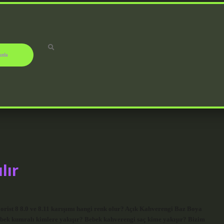
ızda
lır
ist 8 8.0 ve 8.11 karışımı hangi renk olur? Açık Kahverengi Baz Boya
ebek kumralı kimlere yakışır? Bebek kahverengi saç kime yakışır? Bizim