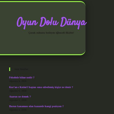
Oyun Dolu Dünya
Çocuk ruhunu besleyen eğlenceli fikirler!
Sidebar
grandoperabet giriş
Son Yazılar
Felsefede bilme nedir ?
Ağustos 6, 2026
Kur’an-ı Kerim’i baştan sona ezberlemiş kişiye ne denir ?
Ağustos 6, 2026
Azarsın ne demek ?
Ağustos 5, 2026
Burun kanaması olan kazazede hangi pozisyon ?
Ağustos 4, 2026