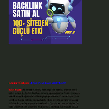
Reklam ve İletişim:
Skype: live:.cid.575569c608265c69
Yasal Uyarı:
Bu internet sitesi, herhangi bir marka, kurum veya
şahıs şirketi ile hiçbir bağlantısı bulunmamaktadır. Sitede yalnızca
kendi hazırladığımız makaleler paylaşılmaktadır. Burada yer alan
içerikler haber niteliği taşımamakta olup, gerçek kurum ve kişiler
hakkında paylaşım yapılmamaktadır. Gerçek kurum ve kişiler ile
isim benzerlikleri tamamen tesadüfidir. Sitemizdeki bilgiler taslak