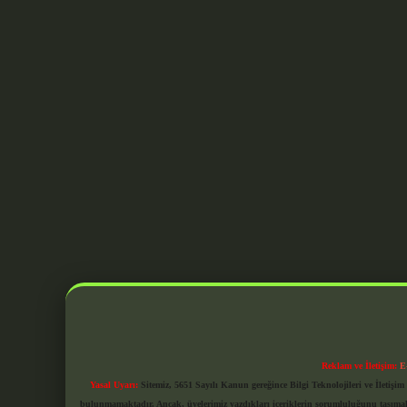
Reklam ve İletişim:
E
Yasal Uyarı:
Sitemiz, 5651 Sayılı Kanun gereğince Bilgi Teknolojileri ve İletiş
bulunmamaktadır. Ancak, üyelerimiz yazdıkları içeriklerin sorumluluğunu taşımakta