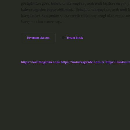
görüşümüze göre, bebek kahverengi saç açık tenli kişilere en çok ya
kahverengisine boyayabilirsiniz. Bebek kahverengi saç açık tenli 
karıştırılır? Sarışından sonra tercih edilen saç rengi olan esmer 
karışımı olan esmer saç…
Bebek
Devamını okuyun
Yorum Bırak
Kumral
Nasıl
Yapılır
https://kaliteegitim.com
https://naturespride.com.tr
https://maksutt