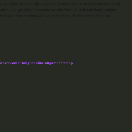
kışır. Eğer bebekler gibi açık tenliyseniz, saçınızı endişelenmeden bebek
kadınlarda çok doğal bir sonuç bırakır. Kumral renk için hangi renkler
tonları kadınlar arasında oldukça popülerdir. Kahverengi ve sarının
icaret.com.tr
knight online
nttgame
Sitemap