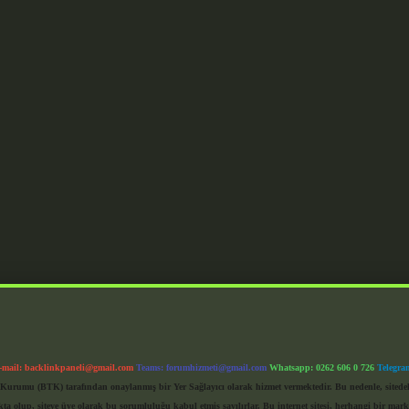
-mail:
backlinkpaneli@gmail.com
Teams:
forumhizmeti@gmail.com
Whatsapp: 0262 606 0 726
Telegra
im Kurumu (BTK) tarafından onaylanmış bir Yer Sağlayıcı olarak hizmet vermektedir. Bu nedenle, sited
 olup, siteye üye olarak bu sorumluluğu kabul etmiş sayılırlar. Bu internet sitesi, herhangi bir mark