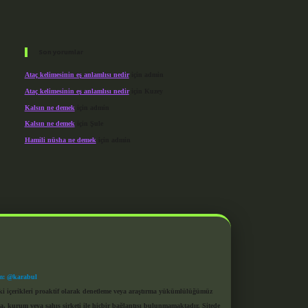
Son yorumlar
Ataç kelimesinin eş anlamlısı nedir
için
admin
Ataç kelimesinin eş anlamlısı nedir
için
Kuzey
Kalsın ne demek
için
admin
Kalsın ne demek
için
Şule
Hamili nüsha ne demek
için
admin
m: @karabul
eki içerikleri proaktif olarak denetleme veya araştırma yükümlülüğümüz
a, kurum veya şahıs şirketi ile hiçbir bağlantısı bulunmamaktadır. Sitede