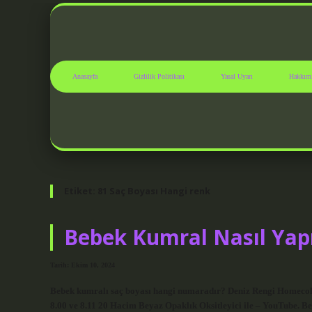
Anasayfa
Gizlilik Politikası
Yasal Uyarı
Hakkım
Etiket:
81 Saç Boyası Hangi renk
Bebek Kumral Nasıl Yapı
Tarih: Ekim 10, 2024
Bebek kumralı saç boyası hangi numaradır? Deniz Rengi Homecolor
8.00 ve 8.11 20 Hacim Beyaz Opaklık Oksitleyici ile – YouTube. B