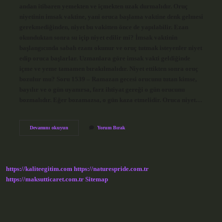
andan itibaren yemekten ve içmekten uzak durmalıdır. Oruç
niyetinin imsak vaktine, yani oruca başlama vaktine denk gelmesi
gerekmediğinden, niyet bu vakitten önce de yapılabilir. Ezan
okunduktan sonra su içip niyet edilir mi? İmsak vaktinin
başlangıcında sabah ezanı okunur ve oruç tutmak isteyenler niyet
edip oruca başlarlar. Uzmanlara göre imsak vakti geldiğinde
içme ve yeme tamamen bırakılmalıdır. Niyet ettikten sonra oruç
bozulur mu? Soru 1539 – Ramazan gecesi orucunu tutan kimse,
bayılır ve o gün uyanırsa, farz ihtiyat gereği o gün orucunu
bozmalıdır. Eğer bozamazsa, o gün kaza etmelidir. Oruca niyet…
Niyet
Devamını okuyun
Yorum Bırak
Ettikten
Sonra
Su
Içilir
Mi
https://kaliteegitim.com
https://naturespride.com.tr
https://maksutticaret.com.tr
Sitemap