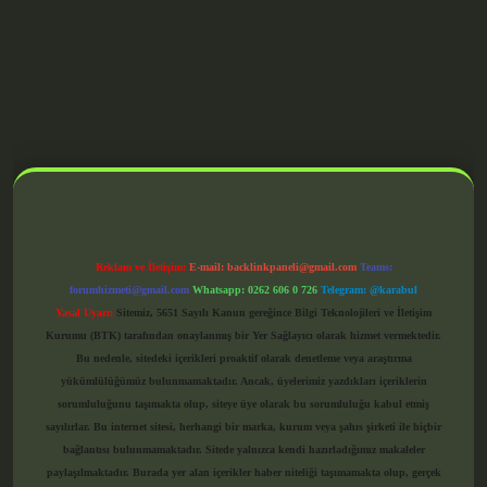
grandoperabet giriş
Reklam ve İletişim:
E-mail:
backlinkpaneli@gmail.com
Teams:
forumhizmeti@gmail.com
Whatsapp: 0262 606 0 726
Telegram: @karabul
Yasal Uyarı:
Sitemiz, 5651 Sayılı Kanun gereğince Bilgi Teknolojileri ve İletişim
Kurumu (BTK) tarafından onaylanmış bir Yer Sağlayıcı olarak hizmet vermektedir.
Bu nedenle, sitedeki içerikleri proaktif olarak denetleme veya araştırma
yükümlülüğümüz bulunmamaktadır. Ancak, üyelerimiz yazdıkları içeriklerin
sorumluluğunu taşımakta olup, siteye üye olarak bu sorumluluğu kabul etmiş
sayılırlar. Bu internet sitesi, herhangi bir marka, kurum veya şahıs şirketi ile hiçbir
bağlantısı bulunmamaktadır. Sitede yalnızca kendi hazırladığımız makaleler
paylaşılmaktadır. Burada yer alan içerikler haber niteliği taşımamakta olup, gerçek