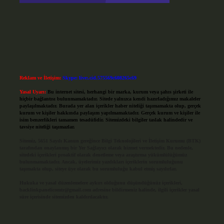
Reklam ve İletişim:
Skype: live:.cid.575569c608265c69
Yasal Uyarı:
Bu internet sitesi, herhangi bir marka, kurum veya şahıs şirketi ile
hiçbir bağlantısı bulunmamaktadır. Sitede yalnızca kendi hazırladığımız makaleler
paylaşılmaktadır. Burada yer alan içerikler haber niteliği taşımamakta olup, gerçek
kurum ve kişiler hakkında paylaşım yapılmamaktadır. Gerçek kurum ve kişiler ile
isim benzerlikleri tamamen tesadüfidir. Sitemizdeki bilgiler taslak halindedir ve
tavsiye niteliği taşımazlar.
Sitemiz, 5651 Sayılı Kanun gereğince Bilgi Teknolojileri ve İletişim Kurumu (BTK)
tarafından onaylanmış bir Yer Sağlayıcı olarak hizmet vermektedir. Bu nedenle,
sitedeki içerikleri proaktif olarak denetleme veya araştırma yükümlülüğümüz
bulunmamaktadır. Ancak, üyelerimiz yazdıkları içeriklerin sorumluluğunu
taşımakta olup, siteye üye olarak bu sorumluluğu kabul etmiş sayılırlar.
Hukuka ve yasal düzenlemelere aykırı olduğunu düşündüğünüz içerikleri,
backlinkpanelicomtr@gmail.com
adresine bildirmeniz halinde, ilgili içerikler yasal
süre içerisinde sitemizden kaldırılacaktır.