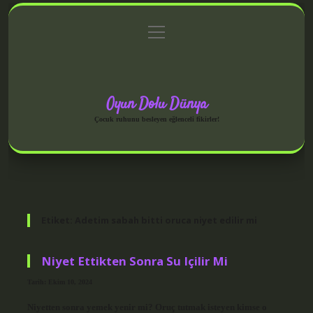
menüyü
Anasayfa
Gizlilik Politikası
Yasal Uyarı
aç
Hakkımızda
Oyun Dolu Dünya
Çocuk ruhunu besleyen eğlenceli fikirler!
Etiket:
Adetim sabah bitti oruca niyet edilir mi
Niyet Ettikten Sonra Su Içilir Mi
Tarih: Ekim 10, 2024
Niyetten sonra yemek yenir mi? Oruç tutmak isteyen kimse o