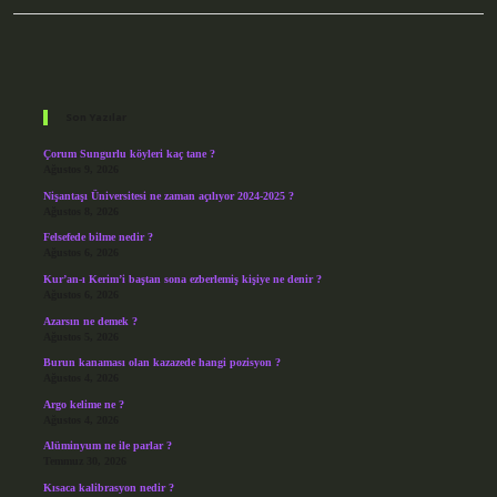
Sidebar
Son Yazılar
Çorum Sungurlu köyleri kaç tane ?
Ağustos 9, 2026
Nişantaşı Üniversitesi ne zaman açılıyor 2024-2025 ?
Ağustos 8, 2026
Felsefede bilme nedir ?
Ağustos 6, 2026
Kur’an-ı Kerim’i baştan sona ezberlemiş kişiye ne denir ?
Ağustos 6, 2026
Azarsın ne demek ?
Ağustos 5, 2026
Burun kanaması olan kazazede hangi pozisyon ?
Ağustos 4, 2026
Argo kelime ne ?
Ağustos 4, 2026
Alüminyum ne ile parlar ?
Temmuz 30, 2026
Kısaca kalibrasyon nedir ?