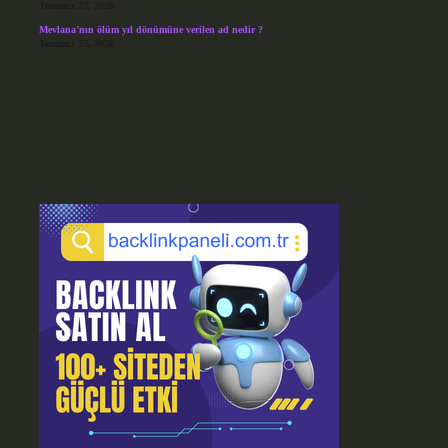
Temmuz 27, 2026
Mevlana’nın ölüm yıl dönümüne verilen ad nedir ?
Temmuz 25, 2026