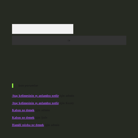
Arama
Son yorumlar
Ataç kelimesinin eş anlamlısı nedir
için
admin
Ataç kelimesinin eş anlamlısı nedir
için
Kuzey
Kalsın ne demek
için
admin
Kalsın ne demek
için
Şule
Hamili nüsha ne demek
için
admin