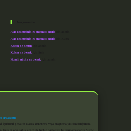
Son yorumlar
Ataç kelimesinin eş anlamlısı nedir
için
admin
Ataç kelimesinin eş anlamlısı nedir
için
Kuzey
Kalsın ne demek
için
admin
Kalsın ne demek
için
Şule
Hamili nüsha ne demek
için
admin
m: @karabul
eki içerikleri proaktif olarak denetleme veya araştırma yükümlülüğümüz
a, kurum veya şahıs şirketi ile hiçbir bağlantısı bulunmamaktadır. Sitede