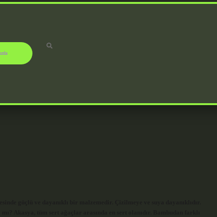
ızda
sinde güçlü ve dayanıklı bir malzemedir. Çizilmeye ve suya dayanıklıdır.
 mı? Akasya, tüm sert ağaçlar arasında en sert olanıdır. Bambudan farklı