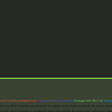
-mail:
backlinkpaneli@gmail.com
Teams:
forumhizmeti@gmail.com
Whatsapp: 0262 606 0 726
Telegra
im Kurumu (BTK) tarafından onaylanmış bir Yer Sağlayıcı olarak hizmet vermektedir. Bu nedenle, sited
 olup, siteye üye olarak bu sorumluluğu kabul etmiş sayılırlar. Bu internet sitesi, herhangi bir mark