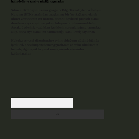
halindedir ve tavsiye niteliği taşımazlar.
Sitemiz, 5651 Sayılı Kanun gereğince Bilgi Teknolojileri ve İletişim
Kurumu (BTK) tarafından onaylanmış bir Yer Sağlayıcı olarak
hizmet vermektedir. Bu nedenle, sitedeki içerikleri proaktif olarak
denetleme veya araştırma yükümlülüğümüz bulunmamaktadır.
Ancak, üyelerimiz yazdıkları içeriklerin sorumluluğunu taşımakta
olup, siteye üye olarak bu sorumluluğu kabul etmiş sayılırlar.
Hukuka ve yasal düzenlemelere aykırı olduğunu düşündüğünüz
içerikleri,
backlinkpanelicomtr@gmail.com
adresine bildirmeniz
halinde, ilgili içerikler yasal süre içerisinde sitemizden
kaldırılacaktır.
Arama