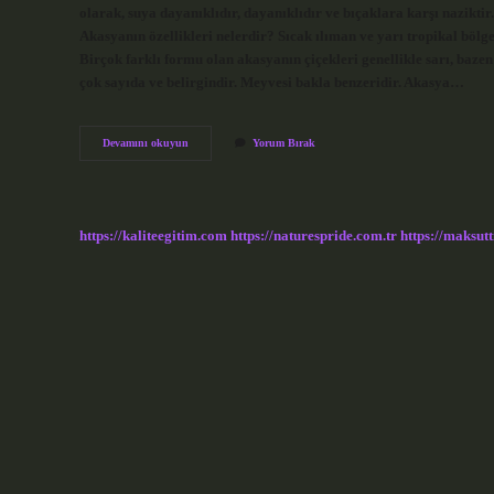
olarak, suya dayanıklıdır, dayanıklıdır ve bıçaklara karşı nazikt
Akasyanın özellikleri nelerdir? Sıcak ılıman ve yarı tropikal bölgel
Birçok farklı formu olan akasyanın çiçekleri genellikle sarı, baze
çok sayıda ve belirgindir. Meyvesi bakla benzeridir. Akasya…
Akasya
Devamını okuyun
Yorum Bırak
Sağlam
Mı
https://kaliteegitim.com
https://naturespride.com.tr
https://maksutt