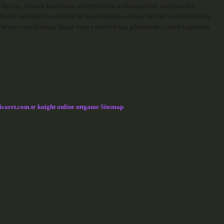
ir. Ayrıca, yiyecek hazırlama yüzeyleri için mükemmel bir malzemedir.
erde, özellikle Avustralya’da kendiliğinden yetişen 600 tür içerir (300 tür).
n beyaz veya kırmızı, başak veya yuvarlak baş şeklindedir; erkek organları
icaret.com.tr
knight online
nttgame
Sitemap