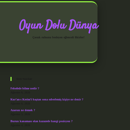
Oyun Dolu Dünya
Çocuk ruhunu besleyen eğlenceli fikirler!
Sidebar
grandoperabet giriş
Son Yazılar
Felsefede bilme nedir ?
Ağustos 6, 2026
Kur’an-ı Kerim’i baştan sona ezberlemiş kişiye ne denir ?
Ağustos 6, 2026
Azarsın ne demek ?
Ağustos 5, 2026
Burun kanaması olan kazazede hangi pozisyon ?
Ağustos 4, 2026