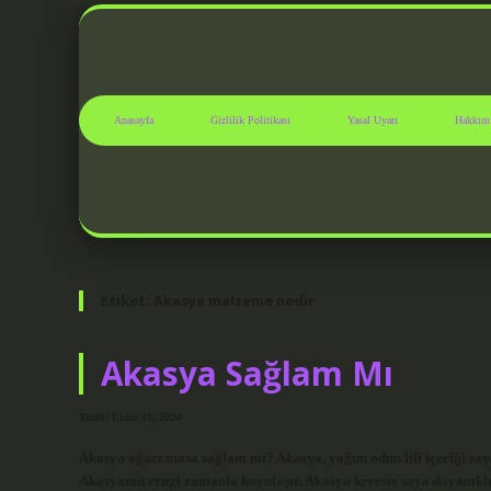
Anasayfa
Gizlilik Politikası
Yasal Uyarı
Hakkım
Etiket:
Akasya malzeme nedir
Akasya Sağlam Mı
Tarih: Ekim 13, 2024
Akasya ağacı masa sağlam mı? Akasya, yoğun odun lifi içeriği saye
Akasyanın rengi zamanla koyulaşır. Akasya kereste suya dayanıklı