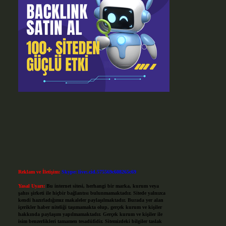
Reklam ve İletişim:
Skype: live:.cid.575569c608265c69
Yasal Uyarı:
Bu internet sitesi, herhangi bir marka, kurum veya
şahıs şirketi ile hiçbir bağlantısı bulunmamaktadır. Sitede yalnızca
kendi hazırladığımız makaleler paylaşılmaktadır. Burada yer alan
içerikler haber niteliği taşımamakta olup, gerçek kurum ve kişiler
hakkında paylaşım yapılmamaktadır. Gerçek kurum ve kişiler ile
isim benzerlikleri tamamen tesadüfidir. Sitemizdeki bilgiler taslak