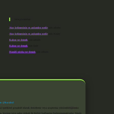
Son yorumlar
Ataç kelimesinin eş anlamlısı nedir
için
admin
Ataç kelimesinin eş anlamlısı nedir
için
Kuzey
Kalsın ne demek
için
admin
Kalsın ne demek
için
Şule
Hamili nüsha ne demek
için
admin
m: @karabul
eki içerikleri proaktif olarak denetleme veya araştırma yükümlülüğümüz
a, kurum veya şahıs şirketi ile hiçbir bağlantısı bulunmamaktadır. Sitede