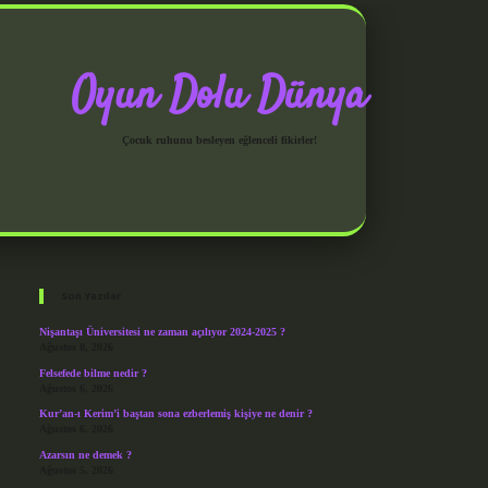
Oyun Dolu Dünya
Çocuk ruhunu besleyen eğlenceli fikirler!
Sidebar
grandoperabet giriş
Son Yazılar
Nişantaşı Üniversitesi ne zaman açılıyor 2024-2025 ?
Ağustos 8, 2026
Felsefede bilme nedir ?
Ağustos 6, 2026
Kur’an-ı Kerim’i baştan sona ezberlemiş kişiye ne denir ?
Ağustos 6, 2026
Azarsın ne demek ?
Ağustos 5, 2026