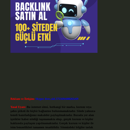
Reklam ve İletişim:
Skype: live:.cid.575569c608265c69
Yasal Uyarı:
Bu internet sitesi, herhangi bir marka, kurum veya
şahıs şirketi ile hiçbir bağlantısı bulunmamaktadır. Sitede yalnızca
kendi hazırladığımız makaleler paylaşılmaktadır. Burada yer alan
içerikler haber niteliği taşımamakta olup, gerçek kurum ve kişiler
hakkında paylaşım yapılmamaktadır. Gerçek kurum ve kişiler ile
isim benzerlikleri tamamen tesadüfidir. Sitemizdeki bilgiler taslak