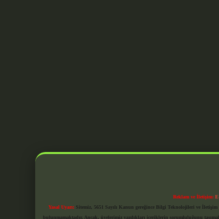
Reklam ve İletişim:
E
Yasal Uyarı:
Sitemiz, 5651 Sayılı Kanun gereğince Bilgi Teknolojileri ve İletiş
bulunmamaktadır. Ancak, üyelerimiz yazdıkları içeriklerin sorumluluğunu taşımakta