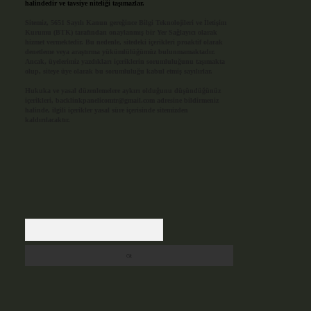
halindedir ve tavsiye niteliği taşımazlar.
Sitemiz, 5651 Sayılı Kanun gereğince Bilgi Teknolojileri ve İletişim
Kurumu (BTK) tarafından onaylanmış bir Yer Sağlayıcı olarak
hizmet vermektedir. Bu nedenle, sitedeki içerikleri proaktif olarak
denetleme veya araştırma yükümlülüğümüz bulunmamaktadır.
Ancak, üyelerimiz yazdıkları içeriklerin sorumluluğunu taşımakta
olup, siteye üye olarak bu sorumluluğu kabul etmiş sayılırlar.
Hukuka ve yasal düzenlemelere aykırı olduğunu düşündüğünüz
içerikleri,
backlinkpanelicomtr@gmail.com
adresine bildirmeniz
halinde, ilgili içerikler yasal süre içerisinde sitemizden
kaldırılacaktır.
Arama