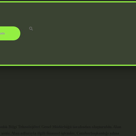
ızda
nlık Bilgi Teknolojileri Genel Müdürlüğü tarafından oluşturuldu. Alan
aittir. Alan adlarıyla ilgili finansal işlemler, Cumhurbaşkanlığı adına