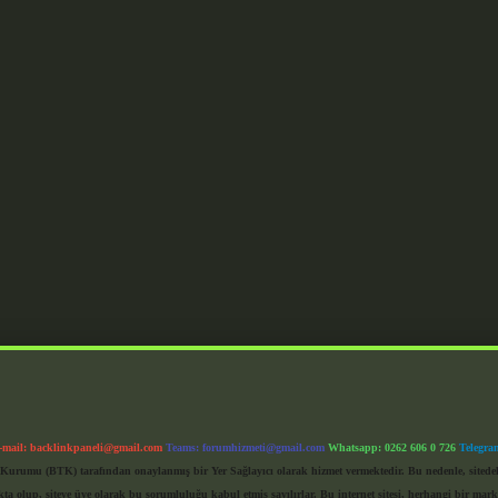
-mail:
backlinkpaneli@gmail.com
Teams:
forumhizmeti@gmail.com
Whatsapp: 0262 606 0 726
Telegra
im Kurumu (BTK) tarafından onaylanmış bir Yer Sağlayıcı olarak hizmet vermektedir. Bu nedenle, sited
 olup, siteye üye olarak bu sorumluluğu kabul etmiş sayılırlar. Bu internet sitesi, herhangi bir mark