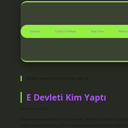
Anasayfa
Gizlilik Politikası
Yasal Uyarı
Hakkım
Etiket:
Amerikada edevlet var mı
E Devleti Kim Yaptı
Tarih: Kasım 26, 2024
E-devlet kurucusu kimdir? .tr alan adı, 7 Haziran 2001’de Başbaka
adının yöneticisi Türksat’tır ve projenin sorumluluğu da Türksat’a 