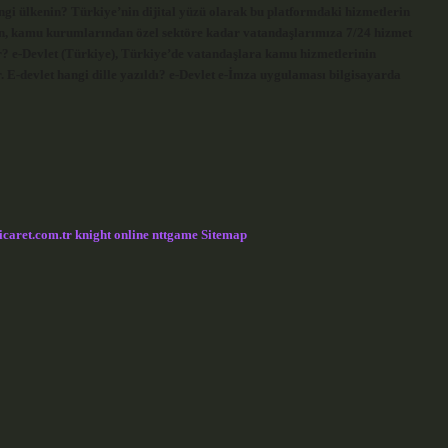
ngi ülkenin? Türkiye’nin dijital yüzü olarak bu platformdaki hizmetlerin
nden, kamu kurumlarından özel sektöre kadar vatandaşlarımıza 7/24 hizmet
? e-Devlet (Türkiye), Türkiye’de vatandaşlara kamu hizmetlerinin
. E-devlet hangi dille yazıldı? e-Devlet e-İmza uygulaması bilgisayarda
icaret.com.tr
knight online
nttgame
Sitemap