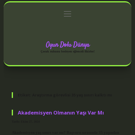
menüyü
Anasayfa
Gizlilik Politikası
Yasal Uyarı
aç
Hakkımızda
Oyun Dolu Dünya
Çocuk ruhunu besleyen eğlenceli fikirler!
Etiket:
Araştırma görevlisi 35 yaş sınırı kalktı mı
Akademisyen Olmanın Yaşı Var Mı
Tarih: Ekim 27, 2024
Akademisyen yaş sınırı var mı? Başvuru sırasında 35 yaşından