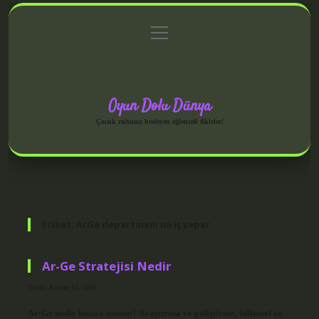
menüyü
Anasayfa
Gizlilik Politikası
Yasal Uyarı
aç
Hakkımızda
Oyun Dolu Dünya
Çocuk ruhunu besleyen eğlenceli fikirler!
Etiket:
ArGe departmanı ne iş yapar
Ar-Ge Stratejisi Nedir
Tarih: Kasım 15, 2024
Ar-Ge nedir kısaca tanımı? Araştırma ve geliştirme, bilimsel ve