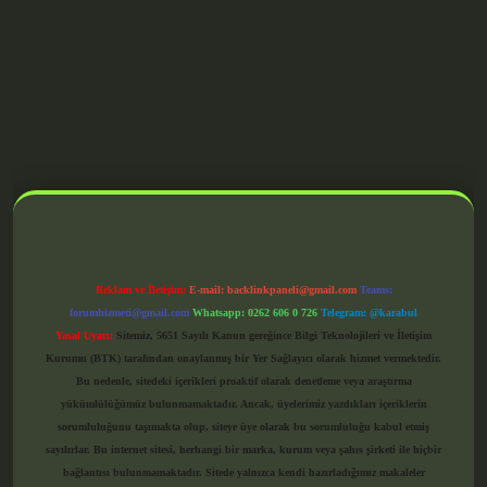
grandoperabet giriş
Reklam ve İletişim:
E-mail:
backlinkpaneli@gmail.com
Teams:
forumhizmeti@gmail.com
Whatsapp: 0262 606 0 726
Telegram: @karabul
Yasal Uyarı:
Sitemiz, 5651 Sayılı Kanun gereğince Bilgi Teknolojileri ve İletişim
Kurumu (BTK) tarafından onaylanmış bir Yer Sağlayıcı olarak hizmet vermektedir.
Bu nedenle, sitedeki içerikleri proaktif olarak denetleme veya araştırma
yükümlülüğümüz bulunmamaktadır. Ancak, üyelerimiz yazdıkları içeriklerin
sorumluluğunu taşımakta olup, siteye üye olarak bu sorumluluğu kabul etmiş
sayılırlar. Bu internet sitesi, herhangi bir marka, kurum veya şahıs şirketi ile hiçbir
bağlantısı bulunmamaktadır. Sitede yalnızca kendi hazırladığımız makaleler