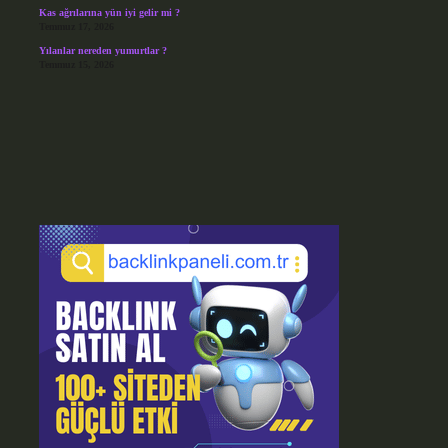
Kas ağrılarına yün iyi gelir mi ?
Temmuz 17, 2026
Yılanlar nereden yumurtlar ?
Temmuz 15, 2026