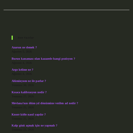
Sidebar
Son Yazılar
Azarsın ne demek ?
Ağustos 5, 2026
Burun kanaması olan kazazede hangi pozisyon ?
Ağustos 4, 2026
Argo kelime ne ?
Ağustos 4, 2026
Alüminyum ne ile parlar ?
Temmuz 30, 2026
Kısaca kalibrasyon nedir ?
Temmuz 27, 2026
Mevlana’nın ölüm yıl dönümüne verilen ad nedir ?
Temmuz 25, 2026
Knorr köfte nasıl yapılır ?
Temmuz 25, 2026
Kalp gözü açmak için ne yapmalı ?
Temmuz 23, 2026