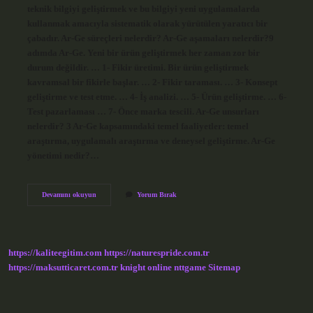
teknik bilgiyi geliştirmek ve bu bilgiyi yeni uygulamalarda
kullanmak amacıyla sistematik olarak yürütülen yaratıcı bir
çabadır. Ar-Ge süreçleri nelerdir? Ar-Ge aşamaları nelerdir?9
adımda Ar-Ge. Yeni bir ürün geliştirmek her zaman zor bir
durum değildir. … 1- Fikir üretimi. Bir ürün geliştirmek
kavramsal bir fikirle başlar. … 2- Fikir taraması. … 3- Konsept
geliştirme ve test etme. … 4- İş analizi. … 5- Ürün geliştirme. … 6-
Test pazarlaması … 7- Önce marka tescili. Ar-Ge unsurları
nelerdir? 3 Ar-Ge kapsamındaki temel faaliyetler: temel
araştırma, uygulamalı araştırma ve deneysel geliştirme. Ar-Ge
yönetimi nedir?…
Ar-
Devamını okuyun
Yorum Bırak
Ge
Stratejisi
Nedir
https://kaliteegitim.com
https://naturespride.com.tr
https://maksutticaret.com.tr
knight online
nttgame
Sitemap