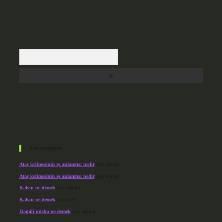
Arama
Son yorumlar
Ataç kelimesinin eş anlamlısı nedir
için
admin
Ataç kelimesinin eş anlamlısı nedir
için
Kuzey
Kalsın ne demek
için
admin
Kalsın ne demek
için
Şule
Hamili nüsha ne demek
için
admin