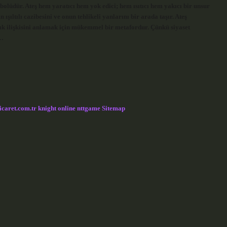
bolüdür. Ateş hem yaratıcı hem yok edici; hem ısıtıcı hem yakıcı bir unsur
 ışıltılı cazibesini ve onun tehlikeli yanlarını bir arada taşır. Ateş
şık ilişkisini anlamak için mükemmel bir metafordur. Çünkü siyaset
k…
icaret.com.tr
knight online
nttgame
Sitemap