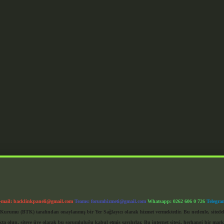
-mail:
backlinkpaneli@gmail.com
Teams:
forumhizmeti@gmail.com
Whatsapp: 0262 606 0 726
Telegra
im Kurumu (BTK) tarafından onaylanmış bir Yer Sağlayıcı olarak hizmet vermektedir. Bu nedenle, sited
 olup, siteye üye olarak bu sorumluluğu kabul etmiş sayılırlar. Bu internet sitesi, herhangi bir mark