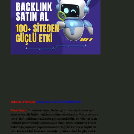
Reklam ve İletişim:
Skype: live:.cid.575569c608265c69
Yasal Uyarı:
Bu internet sitesi, herhangi bir marka, kurum veya
şahıs şirketi ile hiçbir bağlantısı bulunmamaktadır. Sitede yalnızca
kendi hazırladığımız makaleler paylaşılmaktadır. Burada yer alan
içerikler haber niteliği taşımamakta olup, gerçek kurum ve kişiler
hakkında paylaşım yapılmamaktadır. Gerçek kurum ve kişiler ile
isim benzerlikleri tamamen tesadüfidir. Sitemizdeki bilgiler taslak