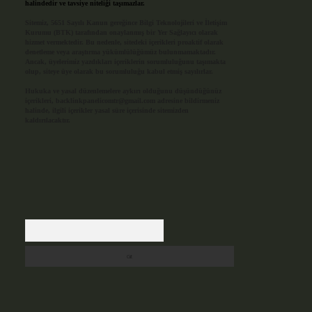
halindedir ve tavsiye niteliği taşımazlar.
Sitemiz, 5651 Sayılı Kanun gereğince Bilgi Teknolojileri ve İletişim
Kurumu (BTK) tarafından onaylanmış bir Yer Sağlayıcı olarak
hizmet vermektedir. Bu nedenle, sitedeki içerikleri proaktif olarak
denetleme veya araştırma yükümlülüğümüz bulunmamaktadır.
Ancak, üyelerimiz yazdıkları içeriklerin sorumluluğunu taşımakta
olup, siteye üye olarak bu sorumluluğu kabul etmiş sayılırlar.
Hukuka ve yasal düzenlemelere aykırı olduğunu düşündüğünüz
içerikleri,
backlinkpanelicomtr@gmail.com
adresine bildirmeniz
halinde, ilgili içerikler yasal süre içerisinde sitemizden
kaldırılacaktır.
Arama