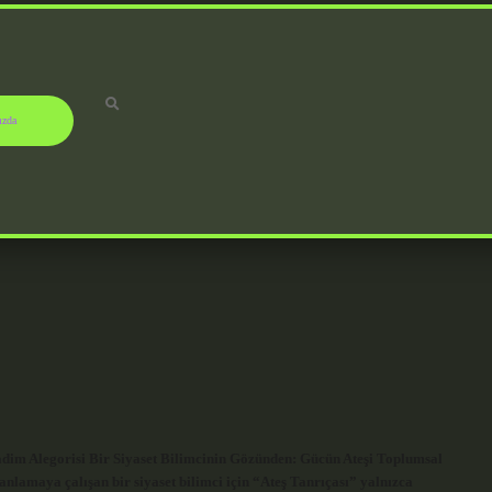
ızda
dim Alegorisi Bir Siyaset Bilimcinin Gözünden: Gücün Ateşi Toplumsal
anlamaya çalışan bir siyaset bilimci için “Ateş Tanrıçası” yalnızca