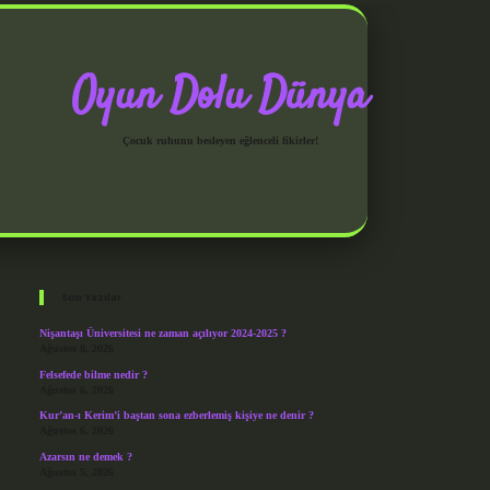
Oyun Dolu Dünya
Çocuk ruhunu besleyen eğlenceli fikirler!
Sidebar
grandoperabet giriş
Son Yazılar
Nişantaşı Üniversitesi ne zaman açılıyor 2024-2025 ?
Ağustos 8, 2026
Felsefede bilme nedir ?
Ağustos 6, 2026
Kur’an-ı Kerim’i baştan sona ezberlemiş kişiye ne denir ?
Ağustos 6, 2026
Azarsın ne demek ?
Ağustos 5, 2026