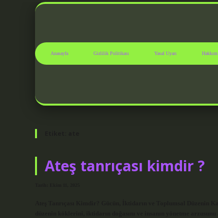
Anasayfa
Gizlilik Politikası
Yasal Uyarı
Hakkım
Etiket:
ate
Ateş tanrıçası kimdir ?
Tarih: Ekim 11, 2025
Ateş Tanrıçası Kimdir? Gücün, İktidarın ve Toplumsal Düzenin Ka
düzenin köklerini, iktidarın doğasını ve insanın yönetme arzusunu 