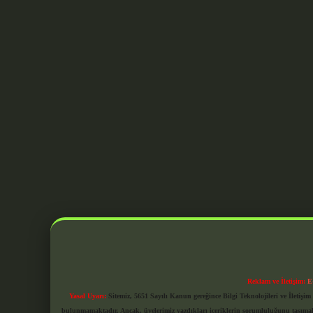
Reklam ve İletişim:
E
Yasal Uyarı:
Sitemiz, 5651 Sayılı Kanun gereğince Bilgi Teknolojileri ve İletiş
bulunmamaktadır. Ancak, üyelerimiz yazdıkları içeriklerin sorumluluğunu taşımakta