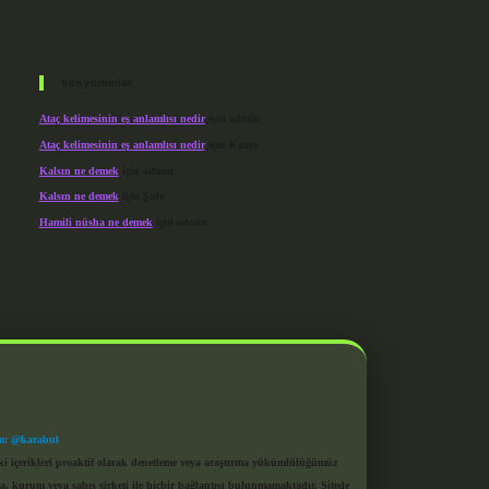
Son yorumlar
Ataç kelimesinin eş anlamlısı nedir
için
admin
Ataç kelimesinin eş anlamlısı nedir
için
Kuzey
Kalsın ne demek
için
admin
Kalsın ne demek
için
Şule
Hamili nüsha ne demek
için
admin
m: @karabul
eki içerikleri proaktif olarak denetleme veya araştırma yükümlülüğümüz
a, kurum veya şahıs şirketi ile hiçbir bağlantısı bulunmamaktadır. Sitede