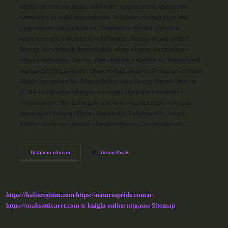
ölçüm aletleri arasında voltmetre, ampermetre, ohmmetre,
wattmetre ve osiloskop bulunur. Voltmetre voltajı ölçerken
ampermetre akımı belirler. Ohmmetre direnci ölçerken
wattmetre gücü ölçmek için kullanılır. Direnç ölçüm nedir?
Direnç, bir elektrik devresindeki akım akışına karşı oluşan
etkinin ölçüsüdür. Direnç ohm cinsinden ölçülür ve Yunan harfi
omega (Ω) ile gösterilir. Ohm, voltaj, akım ve direnç arasındaki
ilişkiyi araştıran bir Alman fizikçi olan Georg Simon Ohm’un
(1784-1854) adını almıştır. Gerilimi ölçen alete ne denir?
Voltmetreler: Bir devredeki alıcının veya devrenin voltajını
(potansiyel farkını) ölçen cihazlardır. Voltmetreler, voltajı
ölçülecek alıcıya paralel olarak bağlanır. Direnç ölçmek…
Direnç
Devamını okuyun
Yorum Bırak
Ölçen
Alete
Ne
Denir
https://kaliteegitim.com
https://naturespride.com.tr
https://maksutticaret.com.tr
knight online
nttgame
Sitemap