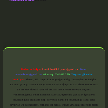
grandoperabet giriş
Reklam ve İletişim:
E-mail:
backlinkpaneli@gmail.com
Teams:
forumhizmeti@gmail.com
Whatsapp: 0262 606 0 726
Telegram: @karabul
Yasal Uyarı:
Sitemiz, 5651 Sayılı Kanun gereğince Bilgi Teknolojileri ve İletişim
Kurumu (BTK) tarafından onaylanmış bir Yer Sağlayıcı olarak hizmet vermektedir.
Bu nedenle, sitedeki içerikleri proaktif olarak denetleme veya araştırma
yükümlülüğümüz bulunmamaktadır. Ancak, üyelerimiz yazdıkları içeriklerin
sorumluluğunu taşımakta olup, siteye üye olarak bu sorumluluğu kabul etmiş
sayılırlar. Bu internet sitesi, herhangi bir marka, kurum veya şahıs şirketi ile hiçbir