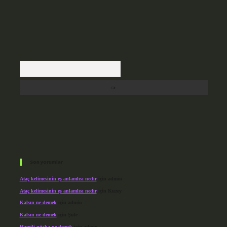
Arama
Son yorumlar
Ataç kelimesinin eş anlamlısı nedir
için
admin
Ataç kelimesinin eş anlamlısı nedir
için
Kuzey
Kalsın ne demek
için
admin
Kalsın ne demek
için
Şule
Hamili nüsha ne demek
için
admin