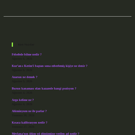
Sidebar
Son Yazılar
Felsefede bilme nedir ?
Ağustos 6, 2026
Kur’an-ı Kerim’i baştan sona ezberlemiş kişiye ne denir ?
Ağustos 6, 2026
Azarsın ne demek ?
Ağustos 5, 2026
Burun kanaması olan kazazede hangi pozisyon ?
Ağustos 4, 2026
Argo kelime ne ?
Ağustos 4, 2026
Alüminyum ne ile parlar ?
Temmuz 30, 2026
Kısaca kalibrasyon nedir ?
Temmuz 27, 2026
Mevlana’nın ölüm yıl dönümüne verilen ad nedir ?