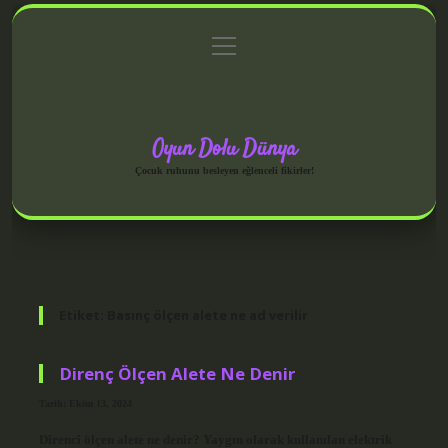
menüyü
Anasayfa
Gizlilik Politikası
Yasal Uyarı
aç
Hakkımızda
Oyun Dolu Dünya
Çocuk ruhunu besleyen eğlenceli fikirler!
Etiket:
Basınç ölçen alete ne ad verilir
Direnç Ölçen Alete Ne Denir
Tarih: Ekim 13, 2024
Direnci ölçen alete ne denir? Yaygın olarak kullanılan elektrik