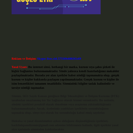
Reklam ve İletişim:
Skype: live:.cid.575569c608265c69
Yasal Uyarı:
Bu internet sitesi, herhangi bir marka, kurum veya şahıs şirketi ile
hiçbir bağlantısı bulunmamaktadır. Sitede yalnızca kendi hazırladığımız makaleler
paylaşılmaktadır. Burada yer alan içerikler haber niteliği taşımamakta olup, gerçek
kurum ve kişiler hakkında paylaşım yapılmamaktadır. Gerçek kurum ve kişiler ile
isim benzerlikleri tamamen tesadüfidir. Sitemizdeki bilgiler taslak halindedir ve
tavsiye niteliği taşımazlar.
Sitemiz, 5651 Sayılı Kanun gereğince Bilgi Teknolojileri ve İletişim Kurumu (BTK)
tarafından onaylanmış bir Yer Sağlayıcı olarak hizmet vermektedir. Bu nedenle,
sitedeki içerikleri proaktif olarak denetleme veya araştırma yükümlülüğümüz
bulunmamaktadır. Ancak, üyelerimiz yazdıkları içeriklerin sorumluluğunu
taşımakta olup, siteye üye olarak bu sorumluluğu kabul etmiş sayılırlar.
Hukuka ve yasal düzenlemelere aykırı olduğunu düşündüğünüz içerikleri,
backlinkpanelicomtr@gmail.com
adresine bildirmeniz halinde, ilgili içerikler yasal
süre içerisinde sitemizden kaldırılacaktır.