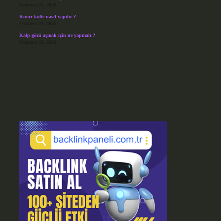
Temmuz 25, 2026
Knorr köfte nasıl yapılır ?
Temmuz 25, 2026
Kalp gözü açmak için ne yapmalı ?
Temmuz 23, 2026