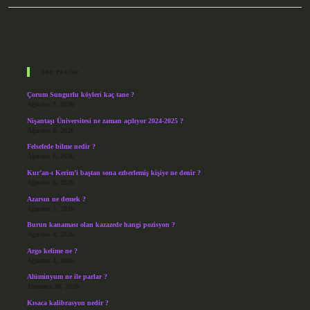
Sidebar
Son Yazılar
Çorum Sungurlu köyleri kaç tane ?
Ağustos 9, 2026
Nişantaşı Üniversitesi ne zaman açılıyor 2024-2025 ?
Ağustos 8, 2026
Felsefede bilme nedir ?
Ağustos 6, 2026
Kur’an-ı Kerim’i baştan sona ezberlemiş kişiye ne denir ?
Ağustos 6, 2026
Azarsın ne demek ?
Ağustos 5, 2026
Burun kanaması olan kazazede hangi pozisyon ?
Ağustos 4, 2026
Argo kelime ne ?
Ağustos 4, 2026
Alüminyum ne ile parlar ?
Temmuz 30, 2026
Kısaca kalibrasyon nedir ?