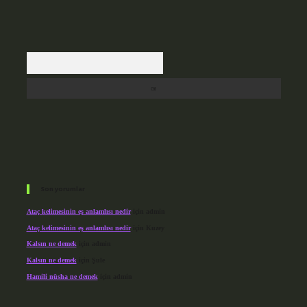
Arama
Son yorumlar
Ataç kelimesinin eş anlamlısı nedir
için
admin
Ataç kelimesinin eş anlamlısı nedir
için
Kuzey
Kalsın ne demek
için
admin
Kalsın ne demek
için
Şule
Hamili nüsha ne demek
için
admin