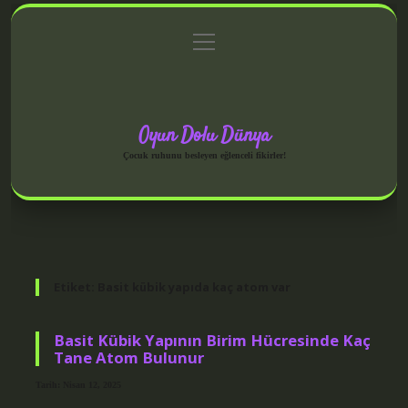
menüyü
Anasayfa
Gizlilik Politikası
Yasal Uyarı
aç
Hakkımızda
Oyun Dolu Dünya
Çocuk ruhunu besleyen eğlenceli fikirler!
Etiket:
Basit kübik yapıda kaç atom var
Basit Kübik Yapının Birim Hücresinde Kaç
Tane Atom Bulunur
Tarih: Nisan 12, 2025