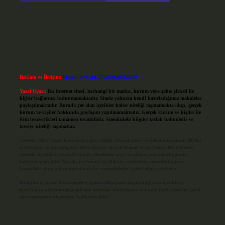
Reklam ve İletişim:
Skype: live:.cid.575569c608265c69
Yasal Uyarı:
Bu internet sitesi, herhangi bir marka, kurum veya şahıs şirketi ile
hiçbir bağlantısı bulunmamaktadır. Sitede yalnızca kendi hazırladığımız makaleler
paylaşılmaktadır. Burada yer alan içerikler haber niteliği taşımamakta olup, gerçek
kurum ve kişiler hakkında paylaşım yapılmamaktadır. Gerçek kurum ve kişiler ile
isim benzerlikleri tamamen tesadüfidir. Sitemizdeki bilgiler taslak halindedir ve
tavsiye niteliği taşımazlar.
Sitemiz, 5651 Sayılı Kanun gereğince Bilgi Teknolojileri ve İletişim Kurumu (BTK)
tarafından onaylanmış bir Yer Sağlayıcı olarak hizmet vermektedir. Bu nedenle,
sitedeki içerikleri proaktif olarak denetleme veya araştırma yükümlülüğümüz
bulunmamaktadır. Ancak, üyelerimiz yazdıkları içeriklerin sorumluluğunu
taşımakta olup, siteye üye olarak bu sorumluluğu kabul etmiş sayılırlar.
Hukuka ve yasal düzenlemelere aykırı olduğunu düşündüğünüz içerikleri,
backlinkpanelicomtr@gmail.com
adresine bildirmeniz halinde, ilgili içerikler yasal
süre içerisinde sitemizden kaldırılacaktır.