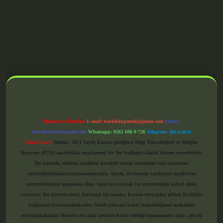
grandoperabet giriş
Reklam ve İletişim:
E-mail:
backlinkpaneli@gmail.com
Teams:
forumhizmeti@gmail.com
Whatsapp: 0262 606 0 726
Telegram: @karabul
Yasal Uyarı:
Sitemiz, 5651 Sayılı Kanun gereğince Bilgi Teknolojileri ve İletişim
Kurumu (BTK) tarafından onaylanmış bir Yer Sağlayıcı olarak hizmet vermektedir.
Bu nedenle, sitedeki içerikleri proaktif olarak denetleme veya araştırma
yükümlülüğümüz bulunmamaktadır. Ancak, üyelerimiz yazdıkları içeriklerin
sorumluluğunu taşımakta olup, siteye üye olarak bu sorumluluğu kabul etmiş
sayılırlar. Bu internet sitesi, herhangi bir marka, kurum veya şahıs şirketi ile hiçbir
bağlantısı bulunmamaktadır. Sitede yalnızca kendi hazırladığımız makaleler
paylaşılmaktadır. Burada yer alan içerikler haber niteliği taşımamakta olup, gerçek