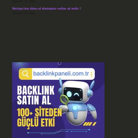
Temmuz 27, 2026
Mevlana’nın ölüm yıl dönümüne verilen ad nedir ?
Temmuz 25, 2026