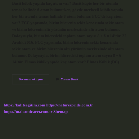
Basit kübik yapıda kaç atom var? Basit küpte her bir atomla
temas halinde 6 atom bulunurken, gövde merkezli kübik yapıda
her bir atomla temas halinde 8 atom bulunur. FCC’de kaç atom
var? FCC yapısında, birim hücrenin sekiz kenarında sekiz atom
ve birim hücrenin altı yüzünün merkezinde altı atom bulunur.
Dolayısıyla, birim hücredeki toplam atom sayısı 8 + 6 = 14’tür. 22
Aralık 2016. FCC yapısında, birim hücrenin sekiz kenarında
sekiz atom ve birim hücrenin altı yüzünün merkezinde altı atom
bulunur. Dolayısıyla, birim hücredeki toplam atom sayısı 8 + 6 =
14’tür. Elmas kübik yapıda kaç atom var? Elmas Kübik (DC)…
Basit
Devamını okuyun
Yorum Bırak
Kübik
Yapının
Birim
Hücresinde
Kaç
https://kaliteegitim.com
https://naturespride.com.tr
Tane
Atom
https://maksutticaret.com.tr
Sitemap
Bulunur