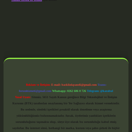
grandoperabet giriş
Reklam ve İletişim:
E-mail:
backlinkpaneli@gmail.com
Teams:
forumhizmeti@gmail.com
Whatsapp: 0262 606 0 726
Telegram: @karabul
Yasal Uyarı:
Sitemiz, 5651 Sayılı Kanun gereğince Bilgi Teknolojileri ve İletişim
Kurumu (BTK) tarafından onaylanmış bir Yer Sağlayıcı olarak hizmet vermektedir.
Bu nedenle, sitedeki içerikleri proaktif olarak denetleme veya araştırma
yükümlülüğümüz bulunmamaktadır. Ancak, üyelerimiz yazdıkları içeriklerin
sorumluluğunu taşımakta olup, siteye üye olarak bu sorumluluğu kabul etmiş
sayılırlar. Bu internet sitesi, herhangi bir marka, kurum veya şahıs şirketi ile hiçbir