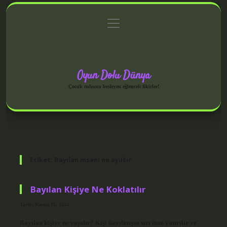
menüyü
Anasayfa
Gizlilik Politikası
Yasal Uyarı
aç
Hakkımızda
Oyun Dolu Dünya
Çocuk ruhunu besleyen eğlenceli fikirler!
Etiket:
Bayılan insanı ne ayıltır
Bayılan Kişiye Ne Koklatılır
Tarih: Kasım 16, 2024
Bayılan kişiye ne yapılır? Kişi bayılmışsa sırt üstü yatırılır ve