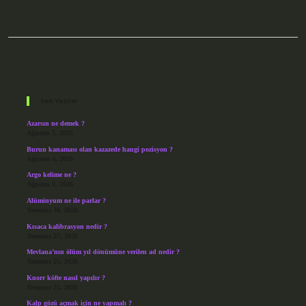
Sidebar
Son Yazılar
Azarsın ne demek ?
Ağustos 5, 2026
Burun kanaması olan kazazede hangi pozisyon ?
Ağustos 4, 2026
Argo kelime ne ?
Ağustos 4, 2026
Alüminyum ne ile parlar ?
Temmuz 30, 2026
Kısaca kalibrasyon nedir ?
Temmuz 27, 2026
Mevlana’nın ölüm yıl dönümüne verilen ad nedir ?
Temmuz 25, 2026
Knorr köfte nasıl yapılır ?
Temmuz 25, 2026
Kalp gözü açmak için ne yapmalı ?