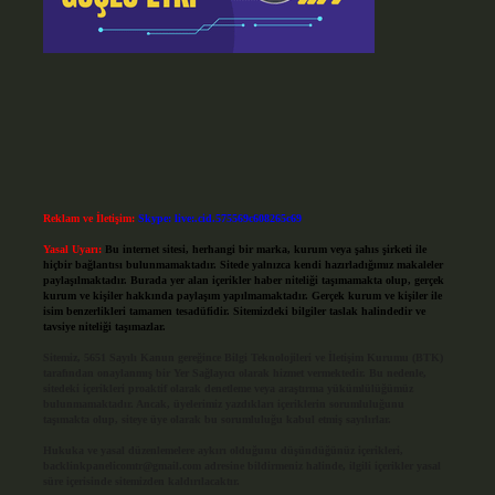
Reklam ve İletişim:
Skype: live:.cid.575569c608265c69
Yasal Uyarı:
Bu internet sitesi, herhangi bir marka, kurum veya şahıs şirketi ile
hiçbir bağlantısı bulunmamaktadır. Sitede yalnızca kendi hazırladığımız makaleler
paylaşılmaktadır. Burada yer alan içerikler haber niteliği taşımamakta olup, gerçek
kurum ve kişiler hakkında paylaşım yapılmamaktadır. Gerçek kurum ve kişiler ile
isim benzerlikleri tamamen tesadüfidir. Sitemizdeki bilgiler taslak halindedir ve
tavsiye niteliği taşımazlar.
Sitemiz, 5651 Sayılı Kanun gereğince Bilgi Teknolojileri ve İletişim Kurumu (BTK)
tarafından onaylanmış bir Yer Sağlayıcı olarak hizmet vermektedir. Bu nedenle,
sitedeki içerikleri proaktif olarak denetleme veya araştırma yükümlülüğümüz
bulunmamaktadır. Ancak, üyelerimiz yazdıkları içeriklerin sorumluluğunu
taşımakta olup, siteye üye olarak bu sorumluluğu kabul etmiş sayılırlar.
Hukuka ve yasal düzenlemelere aykırı olduğunu düşündüğünüz içerikleri,
backlinkpanelicomtr@gmail.com
adresine bildirmeniz halinde, ilgili içerikler yasal
süre içerisinde sitemizden kaldırılacaktır.