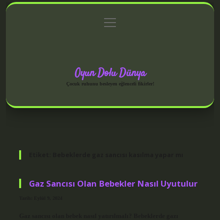
menüyü
Anasayfa
Gizlilik Politikası
Yasal Uyarı
aç
Hakkımızda
Oyun Dolu Dünya
Çocuk ruhunu besleyen eğlenceli fikirler!
Etiket:
Bebeklerde gaz sancısı kasılma yapar mı
Gaz Sancısı Olan Bebekler Nasıl Uyutulur
Tarih: Eylül 9, 2024
Gaz sancısı olan bebek nasıl yatırılmalı? Bebeklerde gazı