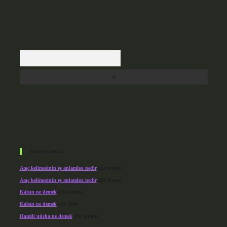
Arama
Son yorumlar
Ataç kelimesinin eş anlamlısı nedir
için
admin
Ataç kelimesinin eş anlamlısı nedir
için
Kuzey
Kalsın ne demek
için
admin
Kalsın ne demek
için
Şule
Hamili nüsha ne demek
için
admin