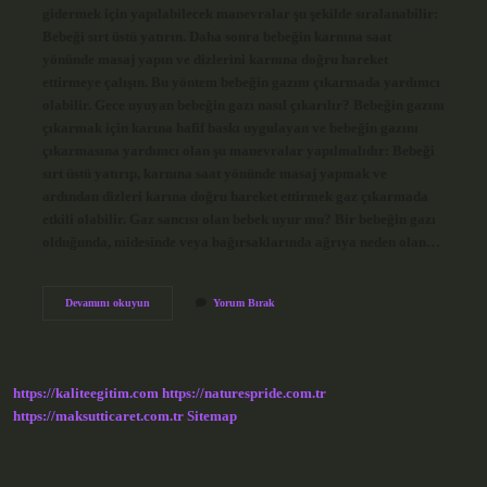
gidermek için yapılabilecek manevralar şu şekilde sıralanabilir:
Bebeği sırt üstü yatırın. Daha sonra bebeğin karnına saat
yönünde masaj yapın ve dizlerini karnına doğru hareket
ettirmeye çalışın. Bu yöntem bebeğin gazını çıkarmada yardımcı
olabilir. Gece uyuyan bebeğin gazı nasıl çıkarılır? Bebeğin gazını
çıkarmak için karına hafif baskı uygulayan ve bebeğin gazını
çıkarmasına yardımcı olan şu manevralar yapılmalıdır: Bebeği
sırt üstü yatırıp, karnına saat yönünde masaj yapmak ve
ardından dizleri karına doğru hareket ettirmek gaz çıkarmada
etkili olabilir. Gaz sancısı olan bebek uyur mu? Bir bebeğin gazı
olduğunda, midesinde veya bağırsaklarında ağrıya neden olan…
Gaz
Devamını okuyun
Yorum Bırak
Sancısı
Olan
Bebekler
Nasıl
Uyutulur
https://kaliteegitim.com
https://naturespride.com.tr
https://maksutticaret.com.tr
Sitemap