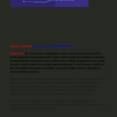
Reklam ve İletişim:
Skype: live:.cid.575569c608265c69
Yasal Uyarı:
Bu internet sitesi, herhangi bir marka, kurum veya şahıs şirketi ile
hiçbir bağlantısı bulunmamaktadır. Sitede yalnızca kendi hazırladığımız makaleler
paylaşılmaktadır. Burada yer alan içerikler haber niteliği taşımamakta olup, gerçek
kurum ve kişiler hakkında paylaşım yapılmamaktadır. Gerçek kurum ve kişiler ile
isim benzerlikleri tamamen tesadüfidir. Sitemizdeki bilgiler taslak halindedir ve
tavsiye niteliği taşımazlar.
Sitemiz, 5651 Sayılı Kanun gereğince Bilgi Teknolojileri ve İletişim Kurumu (BTK)
tarafından onaylanmış bir Yer Sağlayıcı olarak hizmet vermektedir. Bu nedenle,
sitedeki içerikleri proaktif olarak denetleme veya araştırma yükümlülüğümüz
bulunmamaktadır. Ancak, üyelerimiz yazdıkları içeriklerin sorumluluğunu
taşımakta olup, siteye üye olarak bu sorumluluğu kabul etmiş sayılırlar.
Hukuka ve yasal düzenlemelere aykırı olduğunu düşündüğünüz içerikleri,
backlinkpanelicomtr@gmail.com
adresine bildirmeniz halinde, ilgili içerikler yasal
süre içerisinde sitemizden kaldırılacaktır.