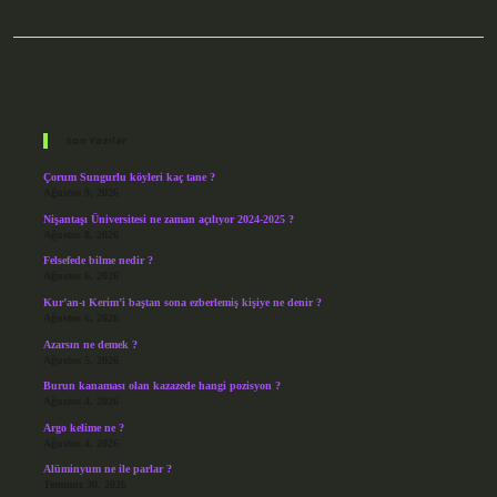
Sidebar
Son Yazılar
Çorum Sungurlu köyleri kaç tane ?
Ağustos 9, 2026
Nişantaşı Üniversitesi ne zaman açılıyor 2024-2025 ?
Ağustos 8, 2026
Felsefede bilme nedir ?
Ağustos 6, 2026
Kur’an-ı Kerim’i baştan sona ezberlemiş kişiye ne denir ?
Ağustos 6, 2026
Azarsın ne demek ?
Ağustos 5, 2026
Burun kanaması olan kazazede hangi pozisyon ?
Ağustos 4, 2026
Argo kelime ne ?
Ağustos 4, 2026
Alüminyum ne ile parlar ?
Temmuz 30, 2026