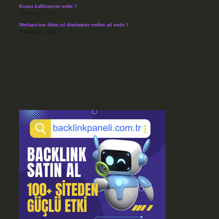
Kısaca kalibrasyon nedir ?
Temmuz 27, 2026
Mevlana’nın ölüm yıl dönümüne verilen ad nedir ?
Temmuz 25, 2026