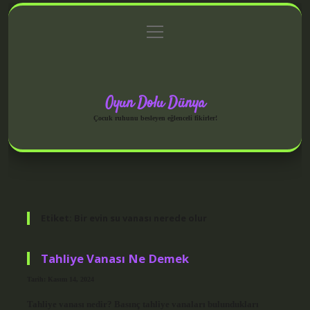
menüyü
Anasayfa
Gizlilik Politikası
Yasal Uyarı
aç
Hakkımızda
Oyun Dolu Dünya
Çocuk ruhunu besleyen eğlenceli fikirler!
Etiket:
Bir evin su vanası nerede olur
Tahliye Vanası Ne Demek
Tarih: Kasım 14, 2024
Tahliye vanası nedir? Basınç tahliye vanaları bulundukları