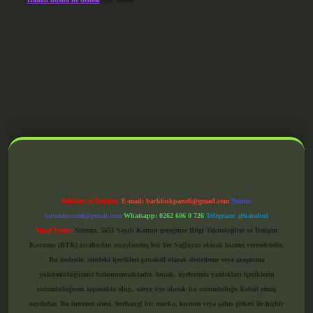
grandoperabet giriş
Reklam ve İletişim:
E-mail:
backlinkpaneli@gmail.com
Teams:
forumhizmeti@gmail.com
Whatsapp: 0262 606 0 726
Telegram: @karabul
Yasal Uyarı:
Sitemiz, 5651 Sayılı Kanun gereğince Bilgi Teknolojileri ve İletişim
Kurumu (BTK) tarafından onaylanmış bir Yer Sağlayıcı olarak hizmet vermektedir.
Bu nedenle, sitedeki içerikleri proaktif olarak denetleme veya araştırma
yükümlülüğümüz bulunmamaktadır. Ancak, üyelerimiz yazdıkları içeriklerin
sorumluluğunu taşımakta olup, siteye üye olarak bu sorumluluğu kabul etmiş
sayılırlar. Bu internet sitesi, herhangi bir marka, kurum veya şahıs şirketi ile hiçbir