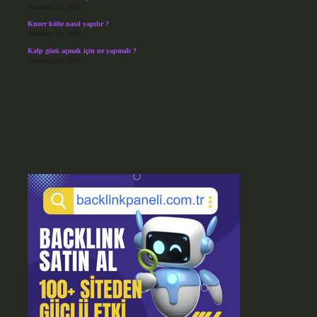
Temmuz 25, 2026
Knorr köfte nasıl yapılır ?
Temmuz 25, 2026
Kalp gözü açmak için ne yapmalı ?
Temmuz 23, 2026