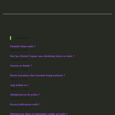
Sidebar
Son Yazılar
Felsefede bilme nedir ?
Ağustos 6, 2026
Kur’an-ı Kerim’i baştan sona ezberlemiş kişiye ne denir ?
Ağustos 6, 2026
Azarsın ne demek ?
Ağustos 5, 2026
Burun kanaması olan kazazede hangi pozisyon ?
Ağustos 4, 2026
Argo kelime ne ?
Ağustos 4, 2026
Alüminyum ne ile parlar ?
Temmuz 30, 2026
Kısaca kalibrasyon nedir ?
Temmuz 27, 2026
Mevlana’nın ölüm yıl dönümüne verilen ad nedir ?