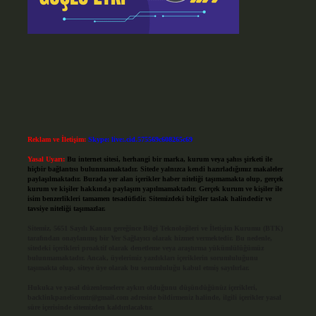
Reklam ve İletişim:
Skype: live:.cid.575569c608265c69
Yasal Uyarı:
Bu internet sitesi, herhangi bir marka, kurum veya şahıs şirketi ile
hiçbir bağlantısı bulunmamaktadır. Sitede yalnızca kendi hazırladığımız makaleler
paylaşılmaktadır. Burada yer alan içerikler haber niteliği taşımamakta olup, gerçek
kurum ve kişiler hakkında paylaşım yapılmamaktadır. Gerçek kurum ve kişiler ile
isim benzerlikleri tamamen tesadüfidir. Sitemizdeki bilgiler taslak halindedir ve
tavsiye niteliği taşımazlar.
Sitemiz, 5651 Sayılı Kanun gereğince Bilgi Teknolojileri ve İletişim Kurumu (BTK)
tarafından onaylanmış bir Yer Sağlayıcı olarak hizmet vermektedir. Bu nedenle,
sitedeki içerikleri proaktif olarak denetleme veya araştırma yükümlülüğümüz
bulunmamaktadır. Ancak, üyelerimiz yazdıkları içeriklerin sorumluluğunu
taşımakta olup, siteye üye olarak bu sorumluluğu kabul etmiş sayılırlar.
Hukuka ve yasal düzenlemelere aykırı olduğunu düşündüğünüz içerikleri,
backlinkpanelicomtr@gmail.com
adresine bildirmeniz halinde, ilgili içerikler yasal
süre içerisinde sitemizden kaldırılacaktır.