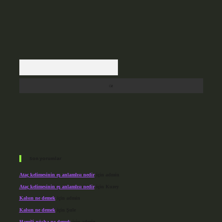
Arama
Son yorumlar
Ataç kelimesinin eş anlamlısı nedir
için
admin
Ataç kelimesinin eş anlamlısı nedir
için
Kuzey
Kalsın ne demek
için
admin
Kalsın ne demek
için
Şule
Hamili nüsha ne demek
için
admin