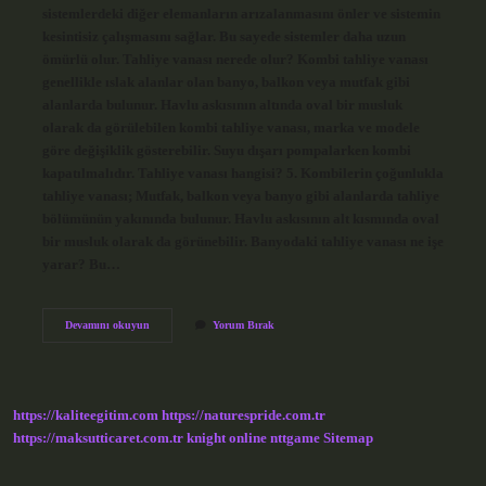
sistemlerdeki diğer elemanların arızalanmasını önler ve sistemin
kesintisiz çalışmasını sağlar. Bu sayede sistemler daha uzun
ömürlü olur. Tahliye vanası nerede olur? Kombi tahliye vanası
genellikle ıslak alanlar olan banyo, balkon veya mutfak gibi
alanlarda bulunur. Havlu askısının altında oval bir musluk
olarak da görülebilen kombi tahliye vanası, marka ve modele
göre değişiklik gösterebilir. Suyu dışarı pompalarken kombi
kapatılmalıdır. Tahliye vanası hangisi? 5. Kombilerin çoğunlukla
tahliye vanası; Mutfak, balkon veya banyo gibi alanlarda tahliye
bölümünün yakınında bulunur. Havlu askısının alt kısmında oval
bir musluk olarak da görünebilir. Banyodaki tahliye vanası ne işe
yarar? Bu…
Tahliye
Devamını okuyun
Yorum Bırak
Vanası
Ne
Demek
https://kaliteegitim.com
https://naturespride.com.tr
https://maksutticaret.com.tr
knight online
nttgame
Sitemap