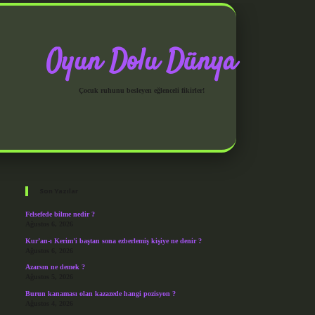
Oyun Dolu Dünya
Çocuk ruhunu besleyen eğlenceli fikirler!
Sidebar
grandoperabet giriş
Son Yazılar
Felsefede bilme nedir ?
Ağustos 6, 2026
Kur’an-ı Kerim’i baştan sona ezberlemiş kişiye ne denir ?
Ağustos 6, 2026
Azarsın ne demek ?
Ağustos 5, 2026
Burun kanaması olan kazazede hangi pozisyon ?
Ağustos 4, 2026