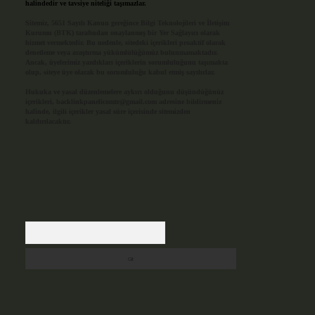
halindedir ve tavsiye niteliği taşımazlar.
Sitemiz, 5651 Sayılı Kanun gereğince Bilgi Teknolojileri ve İletişim
Kurumu (BTK) tarafından onaylanmış bir Yer Sağlayıcı olarak
hizmet vermektedir. Bu nedenle, sitedeki içerikleri proaktif olarak
denetleme veya araştırma yükümlülüğümüz bulunmamaktadır.
Ancak, üyelerimiz yazdıkları içeriklerin sorumluluğunu taşımakta
olup, siteye üye olarak bu sorumluluğu kabul etmiş sayılırlar.
Hukuka ve yasal düzenlemelere aykırı olduğunu düşündüğünüz
içerikleri,
backlinkpanelicomtr@gmail.com
adresine bildirmeniz
halinde, ilgili içerikler yasal süre içerisinde sitemizden
kaldırılacaktır.
Arama