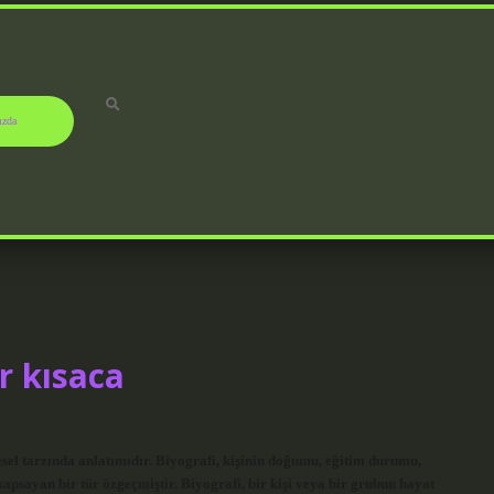
ızda
ir kısaca
esel tarzında anlatımıdır. Biyografi, kişinin doğumu, eğitim durumu,
i kapsayan bir tür özgeçmiştir. Biyografi, bir kişi veya bir grubun hayat