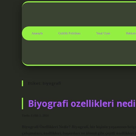
Anasayfa
Gizlilik Politikası
Yasal Uyarı
Hakkım
Etiket:
biyografi
Biyografi ozellikleri ned
Tarih: Eylül 3, 2024
Biyografi Özellikleri Nedir? Biyografi, bir kişinin yaşamının belg
çalışmaları, özellikleri, başarıları ve ölümü gibi çeşitli özellikler