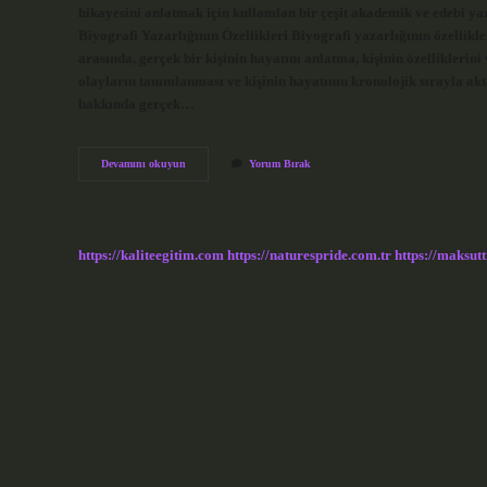
hikayesini anlatmak için kullanılan bir çeşit akademik ve edebi yaz
Biyografi Yazarlığının Özellikleri Biyografi yazarlığının özellikler
arasında, gerçek bir kişinin hayatını anlatma, kişinin özelliklerini
olayların tanımlanması ve kişinin hayatının kronolojik sırayla akta
hakkında gerçek…
Biyografi
Devamını okuyun
Yorum Bırak
ozellikleri
nedir
kısaca
https://kaliteegitim.com
https://naturespride.com.tr
https://maksutt