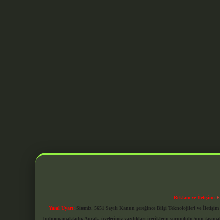
Reklam ve İletişim:
E
Yasal Uyarı:
Sitemiz, 5651 Sayılı Kanun gereğince Bilgi Teknolojileri ve İletiş
bulunmamaktadır. Ancak, üyelerimiz yazdıkları içeriklerin sorumluluğunu taşımakta