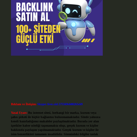
Reklam ve İletişim:
Skype: live:.cid.575569c608265c69
Yasal Uyarı:
Bu internet sitesi, herhangi bir marka, kurum veya
şahıs şirketi ile hiçbir bağlantısı bulunmamaktadır. Sitede yalnızca
kendi hazırladığımız makaleler paylaşılmaktadır. Burada yer alan
içerikler haber niteliği taşımamakta olup, gerçek kurum ve kişiler
hakkında paylaşım yapılmamaktadır. Gerçek kurum ve kişiler ile
isim benzerlikleri tamamen tesadüfidir. Sitemizdeki bilgiler taslak