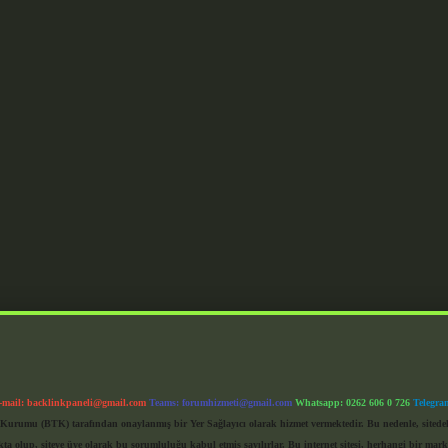
-mail:
backlinkpaneli@gmail.com
Teams:
forumhizmeti@gmail.com
Whatsapp: 0262 606 0 726
Telegra
im Kurumu (BTK) tarafından onaylanmış bir Yer Sağlayıcı olarak hizmet vermektedir. Bu nedenle, sited
 olup, siteye üye olarak bu sorumluluğu kabul etmiş sayılırlar. Bu internet sitesi, herhangi bir mark