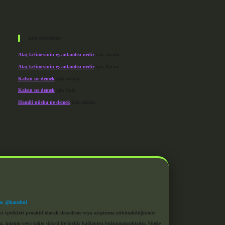
Son yorumlar
Ataç kelimesinin eş anlamlısı nedir
için
admin
Ataç kelimesinin eş anlamlısı nedir
için
Kuzey
Kalsın ne demek
için
admin
Kalsın ne demek
için
Şule
Hamili nüsha ne demek
için
admin
m: @karabul
eki içerikleri proaktif olarak denetleme veya araştırma yükümlülüğümüz
a, kurum veya şahıs şirketi ile hiçbir bağlantısı bulunmamaktadır. Sitede