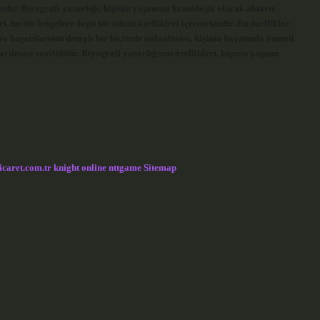
ıdır. Biyografi yazarlığı, kişinin yaşamını kronolojik olarak aktarır.
i, bu tür belgelere özgü bir takım özellikleri içermektedir. Bu özellikler
 ve başarılarının detaylı bir biçimde anlatılması, kişinin hayatında önemli
rılması sayılabilir. Biyografi yazarlığının özellikleri, kişinin yaşamı
icaret.com.tr
knight online
nttgame
Sitemap