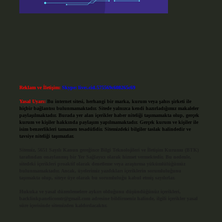
Reklam ve İletişim:
Skype: live:.cid.575569c608265c69
Yasal Uyarı:
Bu internet sitesi, herhangi bir marka, kurum veya şahıs şirketi ile
hiçbir bağlantısı bulunmamaktadır. Sitede yalnızca kendi hazırladığımız makaleler
paylaşılmaktadır. Burada yer alan içerikler haber niteliği taşımamakta olup, gerçek
kurum ve kişiler hakkında paylaşım yapılmamaktadır. Gerçek kurum ve kişiler ile
isim benzerlikleri tamamen tesadüfidir. Sitemizdeki bilgiler taslak halindedir ve
tavsiye niteliği taşımazlar.
Sitemiz, 5651 Sayılı Kanun gereğince Bilgi Teknolojileri ve İletişim Kurumu (BTK)
tarafından onaylanmış bir Yer Sağlayıcı olarak hizmet vermektedir. Bu nedenle,
sitedeki içerikleri proaktif olarak denetleme veya araştırma yükümlülüğümüz
bulunmamaktadır. Ancak, üyelerimiz yazdıkları içeriklerin sorumluluğunu
taşımakta olup, siteye üye olarak bu sorumluluğu kabul etmiş sayılırlar.
Hukuka ve yasal düzenlemelere aykırı olduğunu düşündüğünüz içerikleri,
backlinkpanelicomtr@gmail.com
adresine bildirmeniz halinde, ilgili içerikler yasal
süre içerisinde sitemizden kaldırılacaktır.