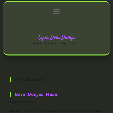
menüyü
Anasayfa
Gizlilik Politikası
Yasal Uyarı
aç
Hakkımızda
Oyun Dolu Dünya
Çocuk ruhunu besleyen eğlenceli fikirler!
Etiket:
Brand kit nedir
Basın Dosyası Nedir
Tarih: Şubat 21, 2025
Basın kiti içinde neler yer alır? Bir influencer basın kiti genellikle