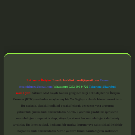
grandoperabet giriş
Reklam ve İletişim:
E-mail:
backlinkpaneli@gmail.com
Teams:
forumhizmeti@gmail.com
Whatsapp: 0262 606 0 726
Telegram: @karabul
Yasal Uyarı:
Sitemiz, 5651 Sayılı Kanun gereğince Bilgi Teknolojileri ve İletişim
Kurumu (BTK) tarafından onaylanmış bir Yer Sağlayıcı olarak hizmet vermektedir.
Bu nedenle, sitedeki içerikleri proaktif olarak denetleme veya araştırma
yükümlülüğümüz bulunmamaktadır. Ancak, üyelerimiz yazdıkları içeriklerin
sorumluluğunu taşımakta olup, siteye üye olarak bu sorumluluğu kabul etmiş
sayılırlar. Bu internet sitesi, herhangi bir marka, kurum veya şahıs şirketi ile hiçbir
bağlantısı bulunmamaktadır. Sitede yalnızca kendi hazırladığımız makaleler