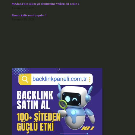
Mevlana’nın ölüm yıl dönümüne verilen ad nedir ?
Temmuz 25, 2026
Knorr köfte nasıl yapılır ?
Temmuz 25, 2026