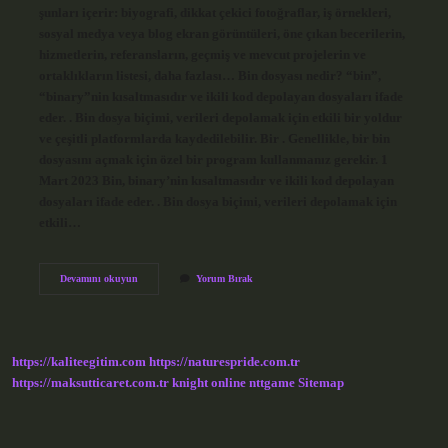
şunları içerir: biyografi, dikkat çekici fotoğraflar, iş örnekleri,
sosyal medya veya blog ekran görüntüleri, öne çıkan becerilerin,
hizmetlerin, referansların, geçmiş ve mevcut projelerin ve
ortaklıkların listesi, daha fazlası… Bin dosyası nedir? “bin”,
“binary”nin kısaltmasıdır ve ikili kod depolayan dosyaları ifade
eder. . Bin dosya biçimi, verileri depolamak için etkili bir yoldur
ve çeşitli platformlarda kaydedilebilir. Bir . Genellikle, bir bin
dosyasını açmak için özel bir program kullanmanız gerekir. 1
Mart 2023 Bin, binary’nin kısaltmasıdır ve ikili kod depolayan
dosyaları ifade eder. . Bin dosya biçimi, verileri depolamak için
etkili…
Basın
Devamını okuyun
Yorum Bırak
Dosyası
Nedir
https://kaliteegitim.com
https://naturespride.com.tr
https://maksutticaret.com.tr
knight online
nttgame
Sitemap