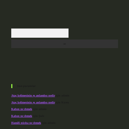
Arama
Son yorumlar
Ataç kelimesinin eş anlamlısı nedir
için
admin
Ataç kelimesinin eş anlamlısı nedir
için
Kuzey
Kalsın ne demek
için
admin
Kalsın ne demek
için
Şule
Hamili nüsha ne demek
için
admin