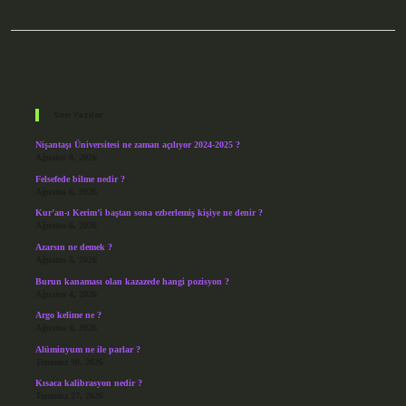
Sidebar
Son Yazılar
Nişantaşı Üniversitesi ne zaman açılıyor 2024-2025 ?
Ağustos 8, 2026
Felsefede bilme nedir ?
Ağustos 6, 2026
Kur’an-ı Kerim’i baştan sona ezberlemiş kişiye ne denir ?
Ağustos 6, 2026
Azarsın ne demek ?
Ağustos 5, 2026
Burun kanaması olan kazazede hangi pozisyon ?
Ağustos 4, 2026
Argo kelime ne ?
Ağustos 4, 2026
Alüminyum ne ile parlar ?
Temmuz 30, 2026
Kısaca kalibrasyon nedir ?
Temmuz 27, 2026