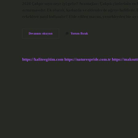
2024 Çakşır suyu neye iyi gelir? Avantajlar: Çakşık çimlerinin en 
arttırmasıdır. Ek olarak, kaslarda ve eklemlerde ağrıyı hafifletir. 
erkeklere nasıl kullanılır? Elde edilen macun, yemeklerden bir ay 
Çakışır
Devamını okuyun
Yorum Bırak
Ne
Anlama
Gelir
https://kaliteegitim.com
https://naturespride.com.tr
https://maksutt