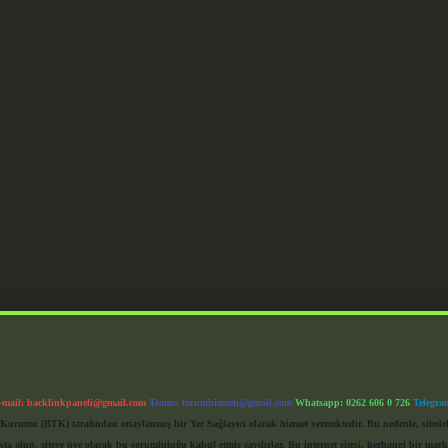
-mail:
backlinkpaneli@gmail.com
Teams:
forumhizmeti@gmail.com
Whatsapp: 0262 606 0 726
Telegra
im Kurumu (BTK) tarafından onaylanmış bir Yer Sağlayıcı olarak hizmet vermektedir. Bu nedenle, sited
 olup, siteye üye olarak bu sorumluluğu kabul etmiş sayılırlar. Bu internet sitesi, herhangi bir mark