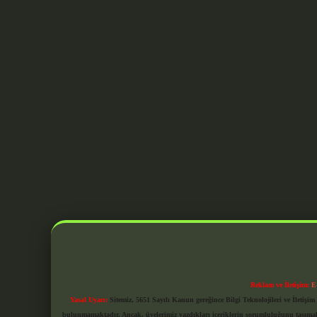
Reklam ve İletişim:
E
Yasal Uyarı:
Sitemiz, 5651 Sayılı Kanun gereğince Bilgi Teknolojileri ve İletiş
bulunmamaktadır. Ancak, üyelerimiz yazdıkları içeriklerin sorumluluğunu taşımakta