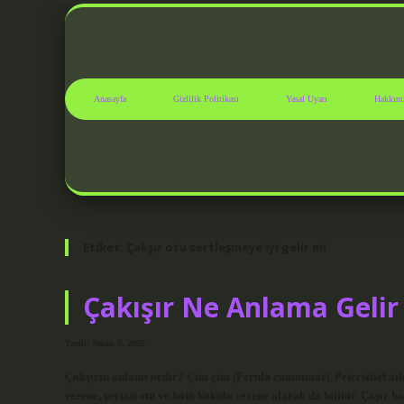
Anasayfa
Gizlilik Politikası
Yasal Uyarı
Hakkım
Etiket:
Çakşır otu sertleşmeye iyi gelir mi
Çakışır Ne Anlama Gelir
Tarih: Nisan 5, 2025
Çakşırın anlamı nedir? Çim çim (Ferula communis), Petersilief ailes
rezene, şeytan otu ve kötü kokulu rezene olarak da bilinir. Çaşır h