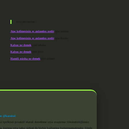
Son yorumlar
Ataç kelimesinin eş anlamlısı nedir
için
admin
Ataç kelimesinin eş anlamlısı nedir
için
Kuzey
Kalsın ne demek
için
admin
Kalsın ne demek
için
Şule
Hamili nüsha ne demek
için
admin
m: @karabul
eki içerikleri proaktif olarak denetleme veya araştırma yükümlülüğümüz
a, kurum veya şahıs şirketi ile hiçbir bağlantısı bulunmamaktadır. Sitede