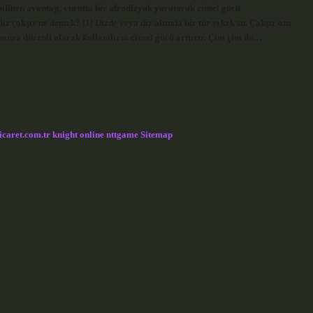
bilinen avantajı, vücutta bir afrodizyak yaratarak cinsel gücü
Diz çakşır ne demek? [1] Dizde veya diz altında bir tür erkek su. Çakşır otu
sonra düzenli olarak kullanılırsa cinsel gücü arttırır. Çim çim de…
icaret.com.tr
knight online
nttgame
Sitemap