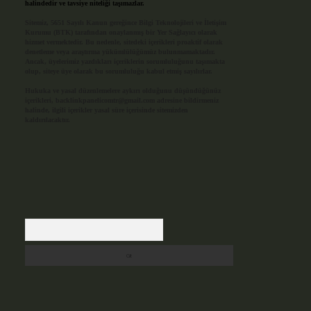
halindedir ve tavsiye niteliği taşımazlar.
Sitemiz, 5651 Sayılı Kanun gereğince Bilgi Teknolojileri ve İletişim
Kurumu (BTK) tarafından onaylanmış bir Yer Sağlayıcı olarak
hizmet vermektedir. Bu nedenle, sitedeki içerikleri proaktif olarak
denetleme veya araştırma yükümlülüğümüz bulunmamaktadır.
Ancak, üyelerimiz yazdıkları içeriklerin sorumluluğunu taşımakta
olup, siteye üye olarak bu sorumluluğu kabul etmiş sayılırlar.
Hukuka ve yasal düzenlemelere aykırı olduğunu düşündüğünüz
içerikleri,
backlinkpanelicomtr@gmail.com
adresine bildirmeniz
halinde, ilgili içerikler yasal süre içerisinde sitemizden
kaldırılacaktır.
Arama