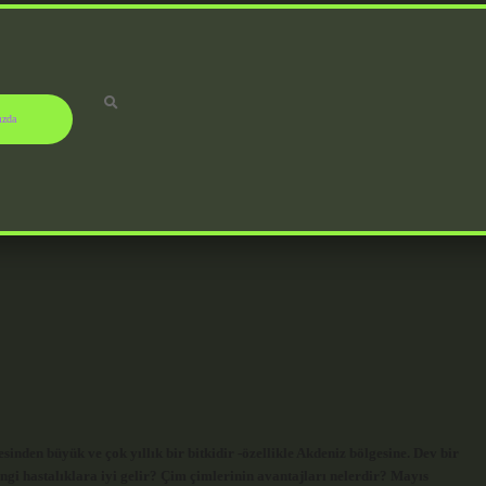
ızda
inden büyük ve çok yıllık bir bitkidir -özellikle Akdeniz bölgesine. Dev bir
angi hastalıklara iyi gelir? Çim çimlerinin avantajları nelerdir? Mayıs