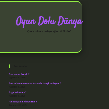
Oyun Dolu Dünya
Çocuk ruhunu besleyen eğlenceli fikirler!
Sidebar
grandoperabet giriş
Son Yazılar
Azarsın ne demek ?
Ağustos 5, 2026
Burun kanaması olan kazazede hangi pozisyon ?
Ağustos 4, 2026
Argo kelime ne ?
Ağustos 4, 2026
Alüminyum ne ile parlar ?
Temmuz 30, 2026