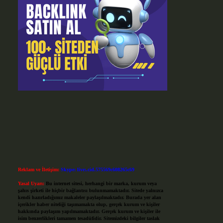
Reklam ve İletişim:
Skype: live:.cid.575569c608265c69
Yasal Uyarı:
Bu internet sitesi, herhangi bir marka, kurum veya
şahıs şirketi ile hiçbir bağlantısı bulunmamaktadır. Sitede yalnızca
kendi hazırladığımız makaleler paylaşılmaktadır. Burada yer alan
içerikler haber niteliği taşımamakta olup, gerçek kurum ve kişiler
hakkında paylaşım yapılmamaktadır. Gerçek kurum ve kişiler ile
isim benzerlikleri tamamen tesadüfidir. Sitemizdeki bilgiler taslak