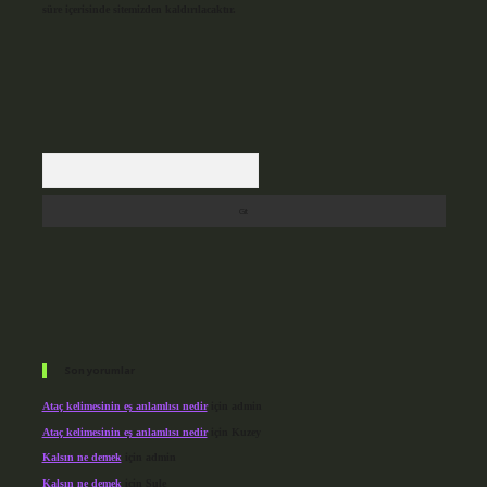
süre içerisinde sitemizden kaldırılacaktır.
Arama
Son yorumlar
Ataç kelimesinin eş anlamlısı nedir
için
admin
Ataç kelimesinin eş anlamlısı nedir
için
Kuzey
Kalsın ne demek
için
admin
Kalsın ne demek
için
Şule