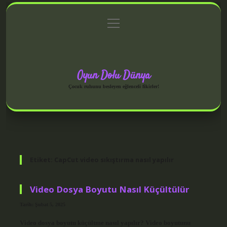
menüyü
Anasayfa
Gizlilik Politikası
Yasal Uyarı
aç
Hakkımızda
Oyun Dolu Dünya
Çocuk ruhunu besleyen eğlenceli fikirler!
Etiket:
CapCut video sıkıştırma nasıl yapılır
Video Dosya Boyutu Nasıl Küçültülür
Tarih: Şubat 5, 2025
Video dosya boyutu küçültme nasıl yapılır? Video boyutunu