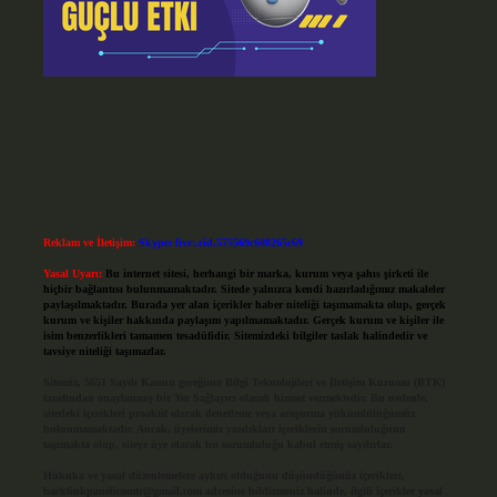
Reklam ve İletişim:
Skype: live:.cid.575569c608265c69
Yasal Uyarı:
Bu internet sitesi, herhangi bir marka, kurum veya şahıs şirketi ile
hiçbir bağlantısı bulunmamaktadır. Sitede yalnızca kendi hazırladığımız makaleler
paylaşılmaktadır. Burada yer alan içerikler haber niteliği taşımamakta olup, gerçek
kurum ve kişiler hakkında paylaşım yapılmamaktadır. Gerçek kurum ve kişiler ile
isim benzerlikleri tamamen tesadüfidir. Sitemizdeki bilgiler taslak halindedir ve
tavsiye niteliği taşımazlar.
Sitemiz, 5651 Sayılı Kanun gereğince Bilgi Teknolojileri ve İletişim Kurumu (BTK)
tarafından onaylanmış bir Yer Sağlayıcı olarak hizmet vermektedir. Bu nedenle,
sitedeki içerikleri proaktif olarak denetleme veya araştırma yükümlülüğümüz
bulunmamaktadır. Ancak, üyelerimiz yazdıkları içeriklerin sorumluluğunu
taşımakta olup, siteye üye olarak bu sorumluluğu kabul etmiş sayılırlar.
Hukuka ve yasal düzenlemelere aykırı olduğunu düşündüğünüz içerikleri,
backlinkpanelicomtr@gmail.com
adresine bildirmeniz halinde, ilgili içerikler yasal