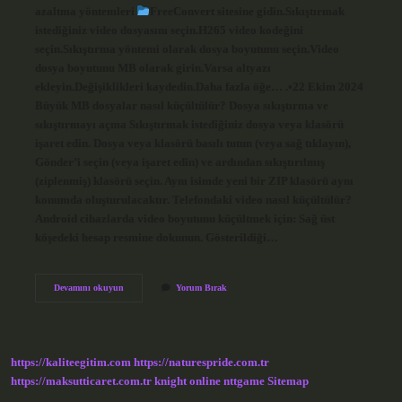
azaltma yöntemleri
FreeConvert sitesine gidin.Sıkıştırmak
istediğiniz video dosyasını seçin.H265 video kodeğini
seçin.Sıkıştırma yöntemi olarak dosya boyutunu seçin.Video
dosya boyutunu MB olarak girin.Varsa altyazı
ekleyin.Değişiklikleri kaydedin.Daha fazla öğe… .•22 Ekim 2024
Büyük MB dosyalar nasıl küçültülür? Dosya sıkıştırma ve
sıkıştırmayı açma Sıkıştırmak istediğiniz dosya veya klasörü
işaret edin. Dosya veya klasörü basılı tutun (veya sağ tıklayın),
Gönder’i seçin (veya işaret edin) ve ardından sıkıştırılmış
(ziplenmiş) klasörü seçin. Aynı isimde yeni bir ZIP klasörü aynı
konumda oluşturulacaktır. Telefondaki video nasıl küçültülür?
Android cihazlarda video boyutunu küçültmek için: Sağ üst
köşedeki hesap resmine dokunun. Gösterildiği…
Video
Devamını okuyun
Yorum Bırak
Dosya
Boyutu
Nasıl
Küçültülür
https://kaliteegitim.com
https://naturespride.com.tr
https://maksutticaret.com.tr
knight online
nttgame
Sitemap