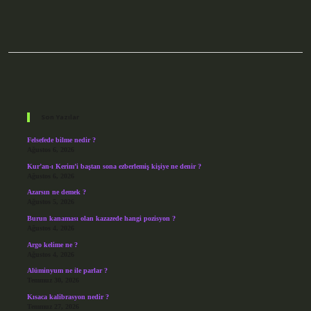
Sidebar
Son Yazılar
Felsefede bilme nedir ?
Ağustos 6, 2026
Kur’an-ı Kerim’i baştan sona ezberlemiş kişiye ne denir ?
Ağustos 6, 2026
Azarsın ne demek ?
Ağustos 5, 2026
Burun kanaması olan kazazede hangi pozisyon ?
Ağustos 4, 2026
Argo kelime ne ?
Ağustos 4, 2026
Alüminyum ne ile parlar ?
Temmuz 30, 2026
Kısaca kalibrasyon nedir ?
Temmuz 27, 2026