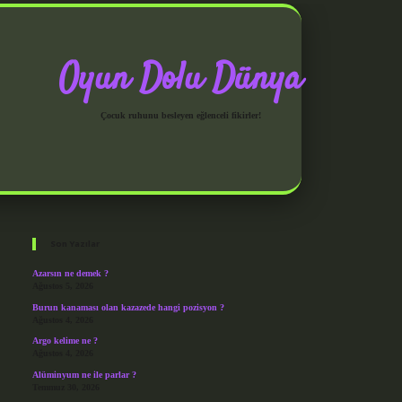
Oyun Dolu Dünya
Çocuk ruhunu besleyen eğlenceli fikirler!
Sidebar
grandoperabet giriş
Son Yazılar
Azarsın ne demek ?
Ağustos 5, 2026
Burun kanaması olan kazazede hangi pozisyon ?
Ağustos 4, 2026
Argo kelime ne ?
Ağustos 4, 2026
Alüminyum ne ile parlar ?
Temmuz 30, 2026