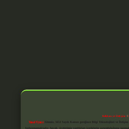
Reklam ve İletişim:
E
Yasal Uyarı:
Sitemiz, 5651 Sayılı Kanun gereğince Bilgi Teknolojileri ve İletiş
bulunmamaktadır. Ancak, üyelerimiz yazdıkları içeriklerin sorumluluğunu taşımakta