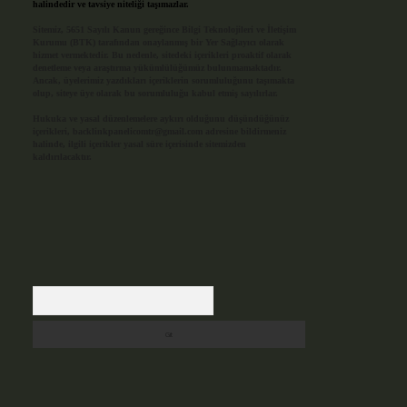
halindedir ve tavsiye niteliği taşımazlar.
Sitemiz, 5651 Sayılı Kanun gereğince Bilgi Teknolojileri ve İletişim
Kurumu (BTK) tarafından onaylanmış bir Yer Sağlayıcı olarak
hizmet vermektedir. Bu nedenle, sitedeki içerikleri proaktif olarak
denetleme veya araştırma yükümlülüğümüz bulunmamaktadır.
Ancak, üyelerimiz yazdıkları içeriklerin sorumluluğunu taşımakta
olup, siteye üye olarak bu sorumluluğu kabul etmiş sayılırlar.
Hukuka ve yasal düzenlemelere aykırı olduğunu düşündüğünüz
içerikleri,
backlinkpanelicomtr@gmail.com
adresine bildirmeniz
halinde, ilgili içerikler yasal süre içerisinde sitemizden
kaldırılacaktır.
Arama