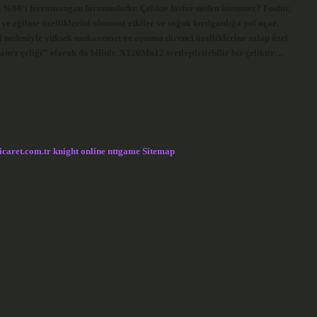
 %90’ı ferromangan formundadır. Çelikte fosfor neden istenmez? Fosfor,
ve eğilme özelliklerini olumsuz etkiler ve soğuk kırılganlığa yol açar.
 nedeniyle yüksek mukavemet ve aşınma direnci özelliklerine sahip özel
ez çeliği” olarak da bilinir. X120Mn12 sertleştirilebilir bir çeliktir…
icaret.com.tr
knight online
nttgame
Sitemap