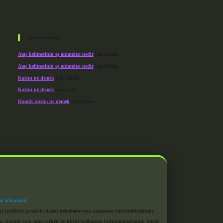
Son yorumlar
Ataç kelimesinin eş anlamlısı nedir
için
admin
Ataç kelimesinin eş anlamlısı nedir
için
Kuzey
Kalsın ne demek
için
admin
Kalsın ne demek
için
Şule
Hamili nüsha ne demek
için
admin
m: @karabul
eki içerikleri proaktif olarak denetleme veya araştırma yükümlülüğümüz
a, kurum veya şahıs şirketi ile hiçbir bağlantısı bulunmamaktadır. Sitede