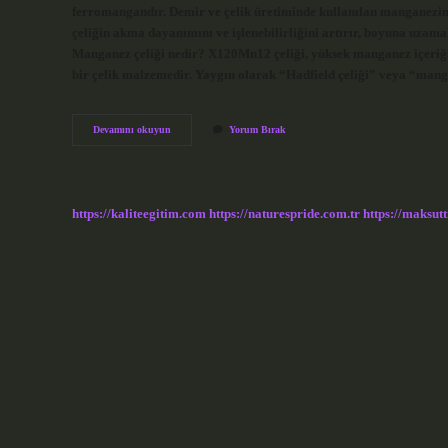
ferromangandır. Demir ve çelik üretiminde kullanılan manganezin
çeliğin akma dayanımını ve işlenebilirliğini artırır, boyuna uzama 
Manganez çeliği nedir? X120Mn12 çeliği, yüksek manganez içeriği
bir çelik malzemedir. Yaygın olarak “Hadfield çeliği” veya “mangan
Mangan
Devamını okuyun
Yorum Bırak
Çelikte
Ne
Işe
Yarar
https://kaliteegitim.com
https://naturespride.com.tr
https://maksutt