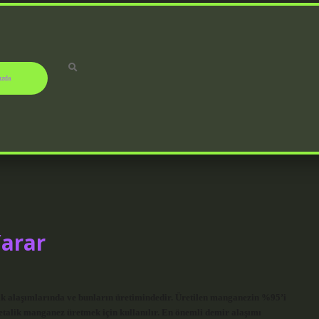
ızda
Yarar
ik alaşımlarında ve bunların üretimindedir. Üretilen manganezin %95’i
talik manganez üretmek için kullanılır. En önemli demir alaşımı