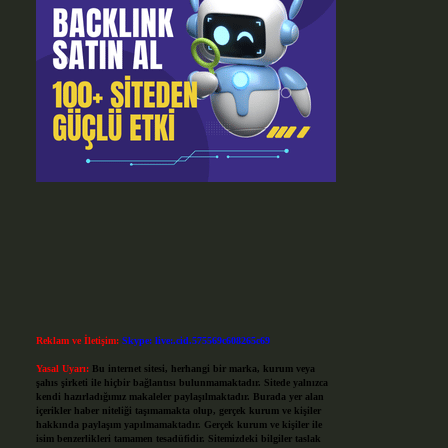
Reklam ve İletişim:
Skype: live:.cid.575569c608265c69
Yasal Uyarı:
Bu internet sitesi, herhangi bir marka, kurum veya
şahıs şirketi ile hiçbir bağlantısı bulunmamaktadır. Sitede yalnızca
kendi hazırladığımız makaleler paylaşılmaktadır. Burada yer alan
içerikler haber niteliği taşımamakta olup, gerçek kurum ve kişiler
hakkında paylaşım yapılmamaktadır. Gerçek kurum ve kişiler ile
isim benzerlikleri tamamen tesadüfidir. Sitemizdeki bilgiler taslak