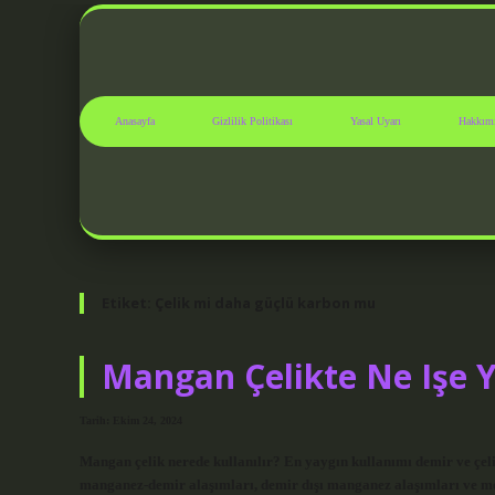
Anasayfa
Gizlilik Politikası
Yasal Uyarı
Hakkım
Etiket:
Çelik mi daha güçlü karbon mu
Mangan Çelikte Ne Işe 
Tarih: Ekim 24, 2024
Mangan çelik nerede kullanılır? En yaygın kullanımı demir ve çel
manganez-demir alaşımları, demir dışı manganez alaşımları ve me