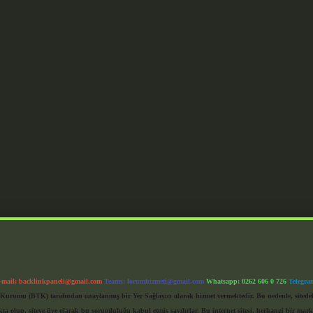
-mail:
backlinkpaneli@gmail.com
Teams:
forumhizmeti@gmail.com
Whatsapp: 0262 606 0 726
Telegra
im Kurumu (BTK) tarafından onaylanmış bir Yer Sağlayıcı olarak hizmet vermektedir. Bu nedenle, sited
 olup, siteye üye olarak bu sorumluluğu kabul etmiş sayılırlar. Bu internet sitesi, herhangi bir mark