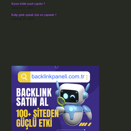
Knorr köfte nasıl yapılır ?
Temmuz 25, 2026
Kalp gözü açmak için ne yapmalı ?
Temmuz 23, 2026