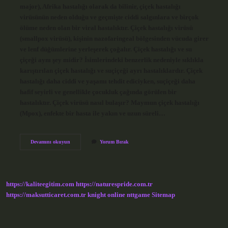
major), Afrika hastalığı olarak da bilinir, çiçek hastalığı
virüsünün neden olduğu ve geçmişte ciddi salgınlara ve birçok
ölüme neden olan bir viral hastalıktır. Çiçek hastalığı virüsü
(smallpox virüsü), kişinin nazofaringeal bölgesinden vücuda girer
ve lenf düğümlerine yerleşerek çoğalır. Çiçek hastalığı ve su
çiçeği aynı şey midir? İsimlerindeki benzerlik nedeniyle sıklıkla
karıştırılan çiçek hastalığı ve suçiçeği ayrı hastalıklardır. Çiçek
hastalığı daha ciddi ve yaşamı tehdit ediciyken, suçiçeği daha
hafif seyirli ve genellikle çocukluk çağında görülen bir
hastalıktır. Çiçek virüsü nasıl bulaşır? Maymun çiçek hastalığı
(Mpox), enfekte bir hasta ile yakın ve uzun süreli…
Çiçek
Devamını okuyun
Yorum Bırak
Hastalığı
Nedir
https://kaliteegitim.com
https://naturespride.com.tr
https://maksutticaret.com.tr
knight online
nttgame
Sitemap