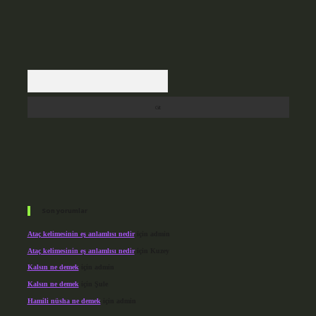
Arama
Son yorumlar
Ataç kelimesinin eş anlamlısı nedir
için
admin
Ataç kelimesinin eş anlamlısı nedir
için
Kuzey
Kalsın ne demek
için
admin
Kalsın ne demek
için
Şule
Hamili nüsha ne demek
için
admin