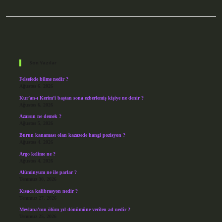
Sidebar
Son Yazılar
Felsefede bilme nedir ?
Ağustos 6, 2026
Kur’an-ı Kerim’i baştan sona ezberlemiş kişiye ne denir ?
Ağustos 6, 2026
Azarsın ne demek ?
Ağustos 5, 2026
Burun kanaması olan kazazede hangi pozisyon ?
Ağustos 4, 2026
Argo kelime ne ?
Ağustos 4, 2026
Alüminyum ne ile parlar ?
Temmuz 30, 2026
Kısaca kalibrasyon nedir ?
Temmuz 27, 2026
Mevlana’nın ölüm yıl dönümüne verilen ad nedir ?
Temmuz 25, 2026