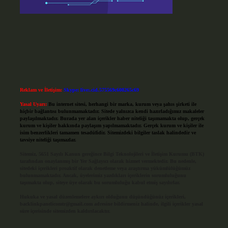
Reklam ve İletişim:
Skype: live:.cid.575569c608265c69
Yasal Uyarı:
Bu internet sitesi, herhangi bir marka, kurum veya şahıs şirketi ile
hiçbir bağlantısı bulunmamaktadır. Sitede yalnızca kendi hazırladığımız makaleler
paylaşılmaktadır. Burada yer alan içerikler haber niteliği taşımamakta olup, gerçek
kurum ve kişiler hakkında paylaşım yapılmamaktadır. Gerçek kurum ve kişiler ile
isim benzerlikleri tamamen tesadüfidir. Sitemizdeki bilgiler taslak halindedir ve
tavsiye niteliği taşımazlar.
Sitemiz, 5651 Sayılı Kanun gereğince Bilgi Teknolojileri ve İletişim Kurumu (BTK)
tarafından onaylanmış bir Yer Sağlayıcı olarak hizmet vermektedir. Bu nedenle,
sitedeki içerikleri proaktif olarak denetleme veya araştırma yükümlülüğümüz
bulunmamaktadır. Ancak, üyelerimiz yazdıkları içeriklerin sorumluluğunu
taşımakta olup, siteye üye olarak bu sorumluluğu kabul etmiş sayılırlar.
Hukuka ve yasal düzenlemelere aykırı olduğunu düşündüğünüz içerikleri,
backlinkpanelicomtr@gmail.com
adresine bildirmeniz halinde, ilgili içerikler yasal
süre içerisinde sitemizden kaldırılacaktır.