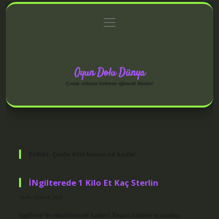
menüyü
Anasayfa
Gizlilik Politikası
Yasal Uyarı
aç
Hakkımızda
Oyun Dolu Dünya
Çocuk ruhunu besleyen eğlenceli fikirler!
Etiket:
Çinde etin kilosu ne kadar
İNgilterede 1 Kilo Et Kaç Sterlin
Tarih: Ekim 8, 2024
İngiltere’de etin kilosu ne kadar? Yaşam kalitesi açısından