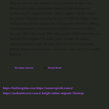
dünyada zirvede olan İngiltere, fiyat açısından da diğer bazı
ülkelere göre daha ekonomiktir. İngiltere’deki ortalama et
fiyatları: 8,57 £. Düşük/yüksek: 5,00-12. İngiltere’de bir ekmek
kaç sterlin? Ekmeğin ortalama fiyatı 1.30 GBP’dir. Sütün (1 litre)
ortalama fiyatı 0’dır. İngiltere’de 1 kilo peynir ne kadar? Yüksek
bütçeli süpermarket: HarcamaFiyat1 kilo kırmızı et11 GBP1,5
litre su1 GBP1 kilo elma2 GBP1 kilo peynir7 GBP3 satır daha 28
Haziran 2023 İngiltere’de su kaç para? Londra’da yaşam
maliyeti hakkında bilgi: Bir kutu Kola’nın 1,15 sterlin olduğu
şehirde, maden suyunun fiyatı 1 sterlindir. 1 litre sütü 0,15 sterline
kolayca…
İNgilterede
Devamını okuyun
Yorum Bırak
1
Kilo
Et
Kaç
Sterlin
https://kaliteegitim.com
https://naturespride.com.tr
https://maksutticaret.com.tr
knight online
nttgame
Sitemap