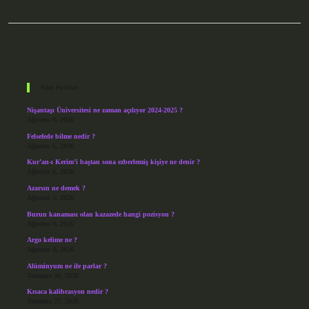
Sidebar
Son Yazılar
Nişantaşı Üniversitesi ne zaman açılıyor 2024-2025 ?
Ağustos 8, 2026
Felsefede bilme nedir ?
Ağustos 6, 2026
Kur’an-ı Kerim’i baştan sona ezberlemiş kişiye ne denir ?
Ağustos 6, 2026
Azarsın ne demek ?
Ağustos 5, 2026
Burun kanaması olan kazazede hangi pozisyon ?
Ağustos 4, 2026
Argo kelime ne ?
Ağustos 4, 2026
Alüminyum ne ile parlar ?
Temmuz 30, 2026
Kısaca kalibrasyon nedir ?
Temmuz 27, 2026