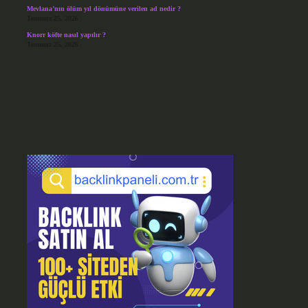
Mevlana’nın ölüm yıl dönümüne verilen ad nedir ?
Temmuz 25, 2026
Knorr köfte nasıl yapılır ?
Temmuz 25, 2026