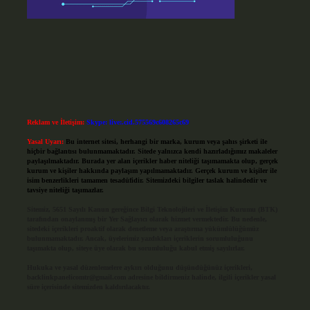
Reklam ve İletişim:
Skype: live:.cid.575569c608265c69
Yasal Uyarı:
Bu internet sitesi, herhangi bir marka, kurum veya şahıs şirketi ile
hiçbir bağlantısı bulunmamaktadır. Sitede yalnızca kendi hazırladığımız makaleler
paylaşılmaktadır. Burada yer alan içerikler haber niteliği taşımamakta olup, gerçek
kurum ve kişiler hakkında paylaşım yapılmamaktadır. Gerçek kurum ve kişiler ile
isim benzerlikleri tamamen tesadüfidir. Sitemizdeki bilgiler taslak halindedir ve
tavsiye niteliği taşımazlar.
Sitemiz, 5651 Sayılı Kanun gereğince Bilgi Teknolojileri ve İletişim Kurumu (BTK)
tarafından onaylanmış bir Yer Sağlayıcı olarak hizmet vermektedir. Bu nedenle,
sitedeki içerikleri proaktif olarak denetleme veya araştırma yükümlülüğümüz
bulunmamaktadır. Ancak, üyelerimiz yazdıkları içeriklerin sorumluluğunu
taşımakta olup, siteye üye olarak bu sorumluluğu kabul etmiş sayılırlar.
Hukuka ve yasal düzenlemelere aykırı olduğunu düşündüğünüz içerikleri,
backlinkpanelicomtr@gmail.com
adresine bildirmeniz halinde, ilgili içerikler yasal
süre içerisinde sitemizden kaldırılacaktır.