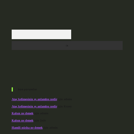
Arama
Son yorumlar
Ataç kelimesinin eş anlamlısı nedir
için
admin
Ataç kelimesinin eş anlamlısı nedir
için
Kuzey
Kalsın ne demek
için
admin
Kalsın ne demek
için
Şule
Hamili nüsha ne demek
için
admin