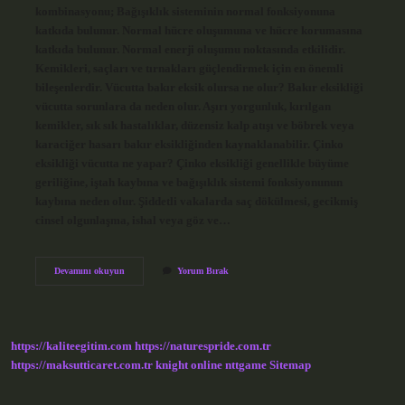
kombinasyonu; Bağışıklık sisteminin normal fonksiyonuna
katkıda bulunur. Normal hücre oluşumuna ve hücre korumasına
katkıda bulunur. Normal enerji oluşumu noktasında etkilidir.
Kemikleri, saçları ve tırnakları güçlendirmek için en önemli
bileşenlerdir. Vücutta bakır eksik olursa ne olur? Bakır eksikliği
vücutta sorunlara da neden olur. Aşırı yorgunluk, kırılgan
kemikler, sık sık hastalıklar, düzensiz kalp atışı ve böbrek veya
karaciğer hasarı bakır eksikliğinden kaynaklanabilir. Çinko
eksikliği vücutta ne yapar? Çinko eksikliği genellikle büyüme
geriliğine, iştah kaybına ve bağışıklık sistemi fonksiyonunun
kaybına neden olur. Şiddetli vakalarda saç dökülmesi, gecikmiş
cinsel olgunlaşma, ishal veya göz ve…
Çinko
Devamını okuyun
Yorum Bırak
Bakır
Eksikliği
Yapar
Mı
https://kaliteegitim.com
https://naturespride.com.tr
https://maksutticaret.com.tr
knight online
nttgame
Sitemap