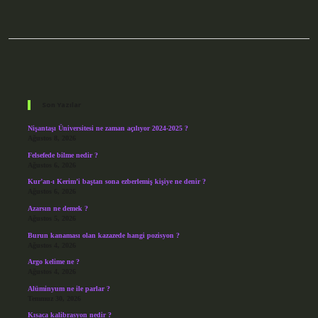
Sidebar
Son Yazılar
Nişantaşı Üniversitesi ne zaman açılıyor 2024-2025 ?
Ağustos 8, 2026
Felsefede bilme nedir ?
Ağustos 6, 2026
Kur’an-ı Kerim’i baştan sona ezberlemiş kişiye ne denir ?
Ağustos 6, 2026
Azarsın ne demek ?
Ağustos 5, 2026
Burun kanaması olan kazazede hangi pozisyon ?
Ağustos 4, 2026
Argo kelime ne ?
Ağustos 4, 2026
Alüminyum ne ile parlar ?
Temmuz 30, 2026
Kısaca kalibrasyon nedir ?