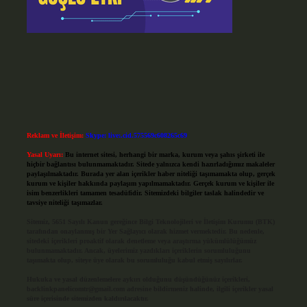
Reklam ve İletişim:
Skype: live:.cid.575569c608265c69
Yasal Uyarı:
Bu internet sitesi, herhangi bir marka, kurum veya şahıs şirketi ile
hiçbir bağlantısı bulunmamaktadır. Sitede yalnızca kendi hazırladığımız makaleler
paylaşılmaktadır. Burada yer alan içerikler haber niteliği taşımamakta olup, gerçek
kurum ve kişiler hakkında paylaşım yapılmamaktadır. Gerçek kurum ve kişiler ile
isim benzerlikleri tamamen tesadüfidir. Sitemizdeki bilgiler taslak halindedir ve
tavsiye niteliği taşımazlar.
Sitemiz, 5651 Sayılı Kanun gereğince Bilgi Teknolojileri ve İletişim Kurumu (BTK)
tarafından onaylanmış bir Yer Sağlayıcı olarak hizmet vermektedir. Bu nedenle,
sitedeki içerikleri proaktif olarak denetleme veya araştırma yükümlülüğümüz
bulunmamaktadır. Ancak, üyelerimiz yazdıkları içeriklerin sorumluluğunu
taşımakta olup, siteye üye olarak bu sorumluluğu kabul etmiş sayılırlar.
Hukuka ve yasal düzenlemelere aykırı olduğunu düşündüğünüz içerikleri,
backlinkpanelicomtr@gmail.com
adresine bildirmeniz halinde, ilgili içerikler yasal
süre içerisinde sitemizden kaldırılacaktır.