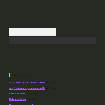
Arama
Son yorumlar
Ataç kelimesinin eş anlamlısı nedir
için
admin
Ataç kelimesinin eş anlamlısı nedir
için
Kuzey
Kalsın ne demek
için
admin
Kalsın ne demek
için
Şule
Hamili nüsha ne demek
için
admin