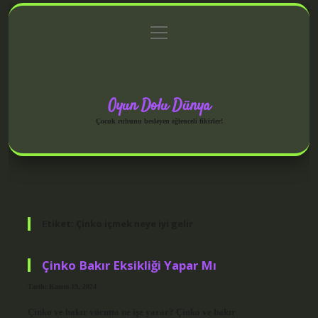
menüyü
Anasayfa
Gizlilik Politikası
Yasal Uyarı
aç
Hakkımızda
Oyun Dolu Dünya
Çocuk ruhunu besleyen eğlenceli fikirler!
Etiket:
Çinko içmek neye iyi gelir
Çinko Bakır Eksikliği Yapar Mı
Tarih: Kasım 19, 2024
Çinko ve bakır vücutta ne işe yarar? Çinko ve bakır