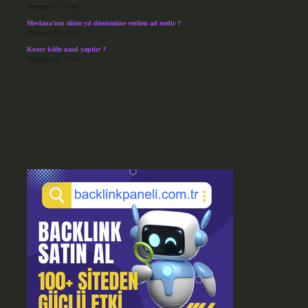
Temmuz 27, 2026
Mevlana’nın ölüm yıl dönümüne verilen ad nedir ?
Temmuz 25, 2026
Knorr köfte nasıl yapılır ?
Temmuz 25, 2026