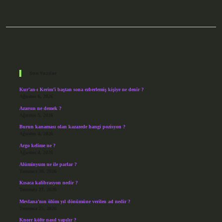
Sidebar
Son Yazılar
Kur’an-ı Kerim’i baştan sona ezberlemiş kişiye ne denir ?
Ağustos 6, 2026
Azarsın ne demek ?
Ağustos 5, 2026
Burun kanaması olan kazazede hangi pozisyon ?
Ağustos 4, 2026
Argo kelime ne ?
Ağustos 4, 2026
Alüminyum ne ile parlar ?
Temmuz 30, 2026
Kısaca kalibrasyon nedir ?
Temmuz 27, 2026
Mevlana’nın ölüm yıl dönümüne verilen ad nedir ?
Temmuz 25, 2026
Knorr köfte nasıl yapılır ?