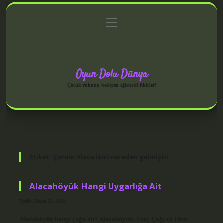
menüyü
Anasayfa
Gizlilik Politikası
Yasal Uyarı
aç
Hakkımızda
Oyun Dolu Dünya
Çocuk ruhunu besleyen eğlenceli fikirler!
Etiket:
Çorum Alaca ismi nereden gelmiştir
Alacahöyük Hangi Uygarlığa Ait
Tarih: Ekim 28, 2024
Alacahöyük hangi çağa ait? Alacahöyük, Tunç Çağı ve Hitit