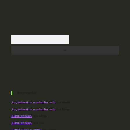
Arama
Son yorumlar
Ataç kelimesinin eş anlamlısı nedir
için
admin
Ataç kelimesinin eş anlamlısı nedir
için
Kuzey
Kalsın ne demek
için
admin
Kalsın ne demek
için
Şule
Hamili nüsha ne demek
için
admin