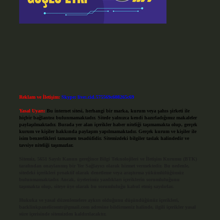
Reklam ve İletişim:
Skype: live:.cid.575569c608265c69
Yasal Uyarı:
Bu internet sitesi, herhangi bir marka, kurum veya şahıs şirketi ile
hiçbir bağlantısı bulunmamaktadır. Sitede yalnızca kendi hazırladığımız makaleler
paylaşılmaktadır. Burada yer alan içerikler haber niteliği taşımamakta olup, gerçek
kurum ve kişiler hakkında paylaşım yapılmamaktadır. Gerçek kurum ve kişiler ile
isim benzerlikleri tamamen tesadüfidir. Sitemizdeki bilgiler taslak halindedir ve
tavsiye niteliği taşımazlar.
Sitemiz, 5651 Sayılı Kanun gereğince Bilgi Teknolojileri ve İletişim Kurumu (BTK)
tarafından onaylanmış bir Yer Sağlayıcı olarak hizmet vermektedir. Bu nedenle,
sitedeki içerikleri proaktif olarak denetleme veya araştırma yükümlülüğümüz
bulunmamaktadır. Ancak, üyelerimiz yazdıkları içeriklerin sorumluluğunu
taşımakta olup, siteye üye olarak bu sorumluluğu kabul etmiş sayılırlar.
Hukuka ve yasal düzenlemelere aykırı olduğunu düşündüğünüz içerikleri,
backlinkpanelicomtr@gmail.com
adresine bildirmeniz halinde, ilgili içerikler yasal
süre içerisinde sitemizden kaldırılacaktır.