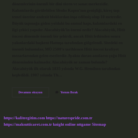
dönemlerinin önemli bir dini tören ve sanat merkezidir.
Kalıntılarda görülebilen Sfenks Kapısı’nın genişliği, kireç taşı
temel üzerine andezit bloklardan inşa edilmiş olup 10 metredir.
Büyük tapınağa giden yoldaki bu anıtsal kapı, kalıntılardaki en
ilgi çekici yapıdır. Alacahöyük’in önemi nedir? Alacahöyük, Hitit
öncesi dönemde önemli bir şehirdi, ancak Hitit fethinden sonra
yakınlardaki başkent Hattuşa tarafından gölgelendi. Sitedeki en
önemli buluntular, MÖ 2500’e tarihlenen Hitit öncesi kraliyet
mezarlarından gelen eserlerdir. Ayakta duran anıtların çoğu Hitit
döneminden kalmadır. Alacahöyük ne zaman bulundu?
Alacahöyük ilk olarak 1835 yılında W.G. Hemilton tarafından
keşfedildi. 1907 yılında Th…
Alacahöyük
Devamını okuyun
Yorum Bırak
Hangi
Uygarlığa
Ait
https://kaliteegitim.com
https://naturespride.com.tr
https://maksutticaret.com.tr
knight online
nttgame
Sitemap