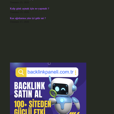
Temmuz 25, 2026
Kalp gözü açmak için ne yapmalı ?
Temmuz 23, 2026
Kas ağrılarına yün iyi gelir mi ?
Temmuz 17, 2026