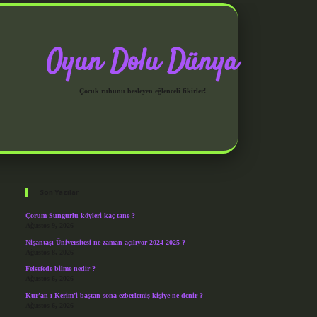
Oyun Dolu Dünya
Çocuk ruhunu besleyen eğlenceli fikirler!
Sidebar
grandoperabet giriş
Son Yazılar
Çorum Sungurlu köyleri kaç tane ?
Ağustos 9, 2026
Nişantaşı Üniversitesi ne zaman açılıyor 2024-2025 ?
Ağustos 8, 2026
Felsefede bilme nedir ?
Ağustos 6, 2026
Kur’an-ı Kerim’i baştan sona ezberlemiş kişiye ne denir ?
Ağustos 6, 2026