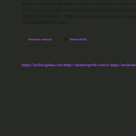
şeklinde yağarak geride fazla su bırakır. Dolunun ikinci anlam
Bir yerde çok fazla. Her koltuk dolu, boş yer yok. Boş zamanı o
CÜMLE İÇİNDE KULLANIMI – Bazı çılgın sözlerine, bir çocuğun s
KELİMESİNİN ANLAMI…
Deli
Devamını okuyun
Yorum Bırak
Dolunun
Anlamı
Ne
https://kaliteegitim.com
https://naturespride.com.tr
https://maksutt