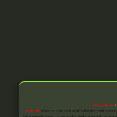
Reklam ve İletişim:
E
Yasal Uyarı:
Sitemiz, 5651 Sayılı Kanun gereğince Bilgi Teknolojileri ve İletiş
bulunmamaktadır. Ancak, üyelerimiz yazdıkları içeriklerin sorumluluğunu taşımakta