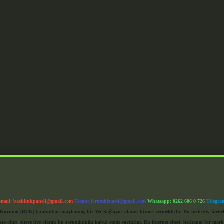
-mail:
backlinkpaneli@gmail.com
Teams:
forumhizmeti@gmail.com
Whatsapp: 0262 606 0 726
Telegra
im Kurumu (BTK) tarafından onaylanmış bir Yer Sağlayıcı olarak hizmet vermektedir. Bu nedenle, sited
 olup, siteye üye olarak bu sorumluluğu kabul etmiş sayılırlar. Bu internet sitesi, herhangi bir mark