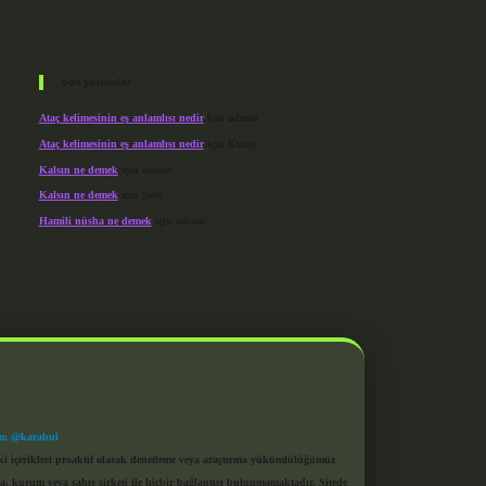
Son yorumlar
Ataç kelimesinin eş anlamlısı nedir
için
admin
Ataç kelimesinin eş anlamlısı nedir
için
Kuzey
Kalsın ne demek
için
admin
Kalsın ne demek
için
Şule
Hamili nüsha ne demek
için
admin
m: @karabul
eki içerikleri proaktif olarak denetleme veya araştırma yükümlülüğümüz
a, kurum veya şahıs şirketi ile hiçbir bağlantısı bulunmamaktadır. Sitede