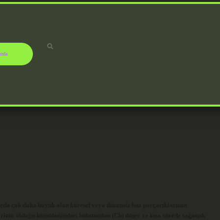
ızda
da çok daha büyük olan küresel veya düzensiz buz parçacıklarının
tlerinin olduğu kümülonimbus bulutundan (Cb) düşer ve kısa sürede sağanak