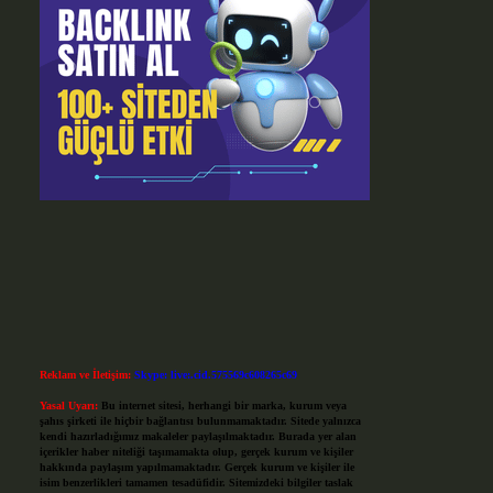
Reklam ve İletişim:
Skype: live:.cid.575569c608265c69
Yasal Uyarı:
Bu internet sitesi, herhangi bir marka, kurum veya
şahıs şirketi ile hiçbir bağlantısı bulunmamaktadır. Sitede yalnızca
kendi hazırladığımız makaleler paylaşılmaktadır. Burada yer alan
içerikler haber niteliği taşımamakta olup, gerçek kurum ve kişiler
hakkında paylaşım yapılmamaktadır. Gerçek kurum ve kişiler ile
isim benzerlikleri tamamen tesadüfidir. Sitemizdeki bilgiler taslak