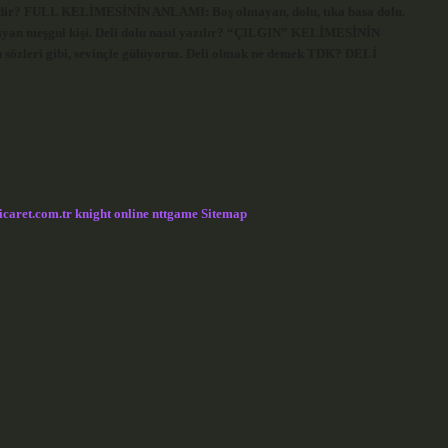
ı nedir? FULL KELİMESİNİN ANLAMI: Boş olmayan, dolu, tıka basa dolu.
lmayan meşgul kişi. Deli dolu nasıl yazılır? “ÇILGIN” KELİMESİNİN
özleri gibi, sevinçle gülüyoruz. Deli olmak ne demek TDK? DELİ
icaret.com.tr
knight online
nttgame
Sitemap