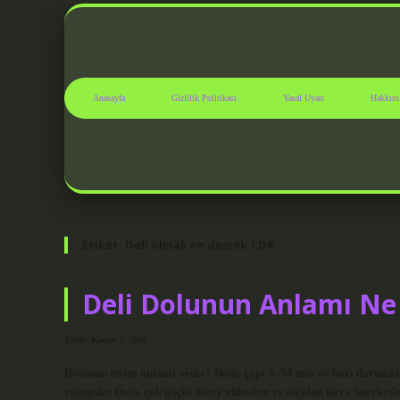
Anasayfa
Gizlilik Politikası
Yasal Uyarı
Hakkım
Etiket:
Deli olmak ne demek TDK
Deli Dolunun Anlamı Ne
Tarih: Kasım 7, 2024
Dolunun terim anlamı nedir? Dolu, çapı 5–50 mm ve bazı durumlar
yağışıdır. Dolu, çok güçlü dikey yükselen ve alçalan hava hareke