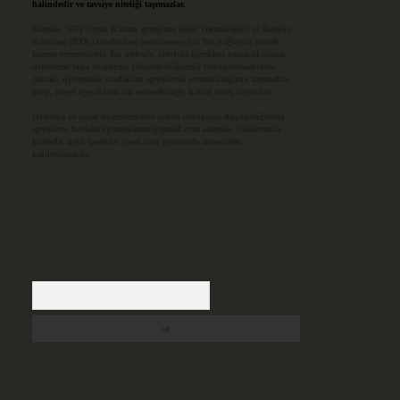
halindedir ve tavsiye niteliği taşımazlar.
Sitemiz, 5651 Sayılı Kanun gereğince Bilgi Teknolojileri ve İletişim
Kurumu (BTK) tarafından onaylanmış bir Yer Sağlayıcı olarak
hizmet vermektedir. Bu nedenle, sitedeki içerikleri proaktif olarak
denetleme veya araştırma yükümlülüğümüz bulunmamaktadır.
Ancak, üyelerimiz yazdıkları içeriklerin sorumluluğunu taşımakta
olup, siteye üye olarak bu sorumluluğu kabul etmiş sayılırlar.
Hukuka ve yasal düzenlemelere aykırı olduğunu düşündüğünüz
içerikleri,
backlinkpanelicomtr@gmail.com
adresine bildirmeniz
halinde, ilgili içerikler yasal süre içerisinde sitemizden
kaldırılacaktır.
Arama