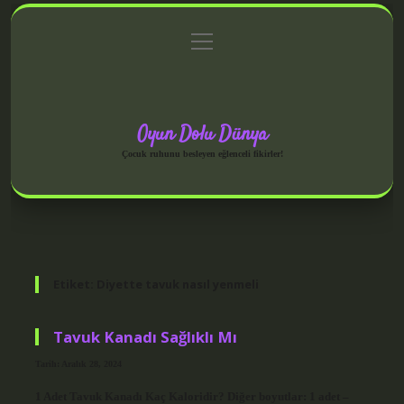
menüyü
Anasayfa
Gizlilik Politikası
Yasal Uyarı
aç
Hakkımızda
Oyun Dolu Dünya
Çocuk ruhunu besleyen eğlenceli fikirler!
Etiket:
Diyette tavuk nasıl yenmeli
Tavuk Kanadı Sağlıklı Mı
Tarih: Aralık 28, 2024
1 Adet Tavuk Kanadı Kaç Kaloridir? Diğer boyutlar: 1 adet –