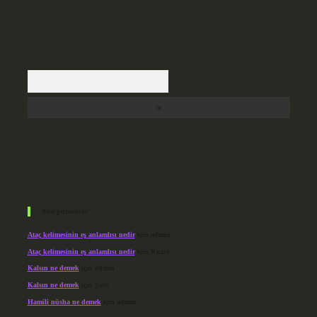
Arama
Son yorumlar
Ataç kelimesinin eş anlamlısı nedir
için
admin
Ataç kelimesinin eş anlamlısı nedir
için
Kuzey
Kalsın ne demek
için
admin
Kalsın ne demek
için
Şule
Hamili nüsha ne demek
için
admin