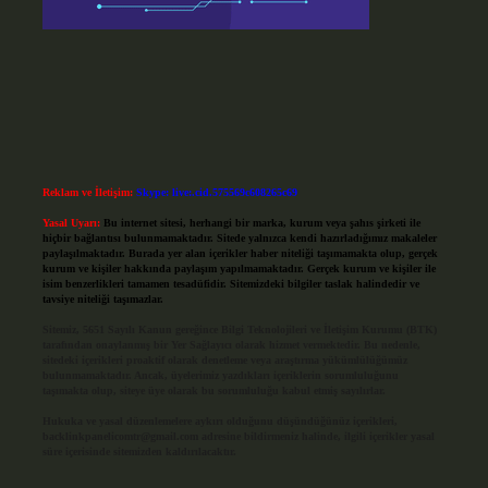
Reklam ve İletişim:
Skype: live:.cid.575569c608265c69
Yasal Uyarı:
Bu internet sitesi, herhangi bir marka, kurum veya şahıs şirketi ile
hiçbir bağlantısı bulunmamaktadır. Sitede yalnızca kendi hazırladığımız makaleler
paylaşılmaktadır. Burada yer alan içerikler haber niteliği taşımamakta olup, gerçek
kurum ve kişiler hakkında paylaşım yapılmamaktadır. Gerçek kurum ve kişiler ile
isim benzerlikleri tamamen tesadüfidir. Sitemizdeki bilgiler taslak halindedir ve
tavsiye niteliği taşımazlar.
Sitemiz, 5651 Sayılı Kanun gereğince Bilgi Teknolojileri ve İletişim Kurumu (BTK)
tarafından onaylanmış bir Yer Sağlayıcı olarak hizmet vermektedir. Bu nedenle,
sitedeki içerikleri proaktif olarak denetleme veya araştırma yükümlülüğümüz
bulunmamaktadır. Ancak, üyelerimiz yazdıkları içeriklerin sorumluluğunu
taşımakta olup, siteye üye olarak bu sorumluluğu kabul etmiş sayılırlar.
Hukuka ve yasal düzenlemelere aykırı olduğunu düşündüğünüz içerikleri,
backlinkpanelicomtr@gmail.com
adresine bildirmeniz halinde, ilgili içerikler yasal
süre içerisinde sitemizden kaldırılacaktır.