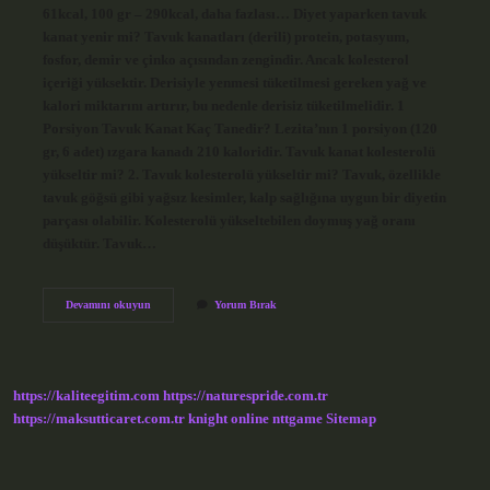
61kcal, 100 gr – 290kcal, daha fazlası… Diyet yaparken tavuk
kanat yenir mi? Tavuk kanatları (derili) protein, potasyum,
fosfor, demir ve çinko açısından zengindir. Ancak kolesterol
içeriği yüksektir. Derisiyle yenmesi tüketilmesi gereken yağ ve
kalori miktarını artırır, bu nedenle derisiz tüketilmelidir. 1
Porsiyon Tavuk Kanat Kaç Tanedir? Lezita’nın 1 porsiyon (120
gr, 6 adet) ızgara kanadı 210 kaloridir. Tavuk kanat kolesterolü
yükseltir mi? 2. Tavuk kolesterolü yükseltir mi? Tavuk, özellikle
tavuk göğsü gibi yağsız kesimler, kalp sağlığına uygun bir diyetin
parçası olabilir. Kolesterolü yükseltebilen doymuş yağ oranı
düşüktür. Tavuk…
Tavuk
Devamını okuyun
Yorum Bırak
Kanadı
Sağlıklı
Mı
https://kaliteegitim.com
https://naturespride.com.tr
https://maksutticaret.com.tr
knight online
nttgame
Sitemap