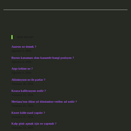
Sidebar
Son Yazılar
Azarsın ne demek ?
Ağustos 5, 2026
Burun kanaması olan kazazede hangi pozisyon ?
Ağustos 4, 2026
Argo kelime ne ?
Ağustos 4, 2026
Alüminyum ne ile parlar ?
Temmuz 30, 2026
Kısaca kalibrasyon nedir ?
Temmuz 27, 2026
Mevlana’nın ölüm yıl dönümüne verilen ad nedir ?
Temmuz 25, 2026
Knorr köfte nasıl yapılır ?
Temmuz 25, 2026
Kalp gözü açmak için ne yapmalı ?
Temmuz 23, 2026