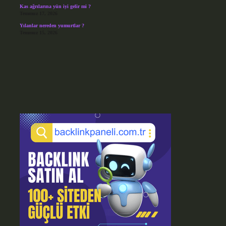
Kas ağrılarına yün iyi gelir mi ?
Temmuz 17, 2026
Yılanlar nereden yumurtlar ?
Temmuz 15, 2026