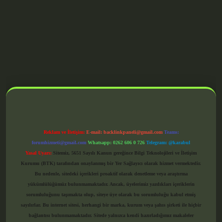
grandoperabet giriş
Reklam ve İletişim:
E-mail:
backlinkpaneli@gmail.com
Teams:
forumhizmeti@gmail.com
Whatsapp: 0262 606 0 726
Telegram: @karabul
Yasal Uyarı:
Sitemiz, 5651 Sayılı Kanun gereğince Bilgi Teknolojileri ve İletişim
Kurumu (BTK) tarafından onaylanmış bir Yer Sağlayıcı olarak hizmet vermektedir.
Bu nedenle, sitedeki içerikleri proaktif olarak denetleme veya araştırma
yükümlülüğümüz bulunmamaktadır. Ancak, üyelerimiz yazdıkları içeriklerin
sorumluluğunu taşımakta olup, siteye üye olarak bu sorumluluğu kabul etmiş
sayılırlar. Bu internet sitesi, herhangi bir marka, kurum veya şahıs şirketi ile hiçbir
bağlantısı bulunmamaktadır. Sitede yalnızca kendi hazırladığımız makaleler