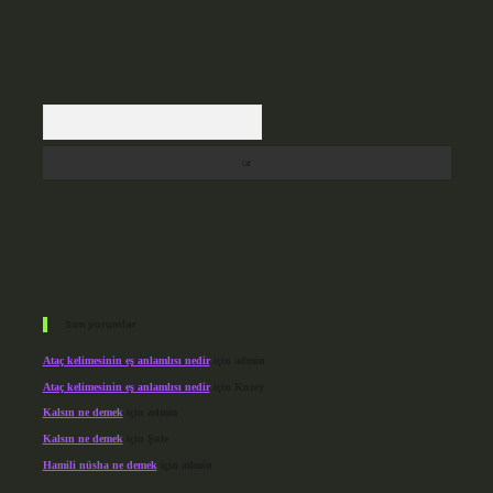
Arama
Son yorumlar
Ataç kelimesinin eş anlamlısı nedir
için
admin
Ataç kelimesinin eş anlamlısı nedir
için
Kuzey
Kalsın ne demek
için
admin
Kalsın ne demek
için
Şule
Hamili nüsha ne demek
için
admin