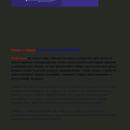
Reklam ve İletişim:
Skype: live:.cid.575569c608265c69
Yasal Uyarı:
Bu internet sitesi, herhangi bir marka, kurum veya şahıs şirketi ile
hiçbir bağlantısı bulunmamaktadır. Sitede yalnızca kendi hazırladığımız makaleler
paylaşılmaktadır. Burada yer alan içerikler haber niteliği taşımamakta olup, gerçek
kurum ve kişiler hakkında paylaşım yapılmamaktadır. Gerçek kurum ve kişiler ile
isim benzerlikleri tamamen tesadüfidir. Sitemizdeki bilgiler taslak halindedir ve
tavsiye niteliği taşımazlar.
Sitemiz, 5651 Sayılı Kanun gereğince Bilgi Teknolojileri ve İletişim Kurumu (BTK)
tarafından onaylanmış bir Yer Sağlayıcı olarak hizmet vermektedir. Bu nedenle,
sitedeki içerikleri proaktif olarak denetleme veya araştırma yükümlülüğümüz
bulunmamaktadır. Ancak, üyelerimiz yazdıkları içeriklerin sorumluluğunu
taşımakta olup, siteye üye olarak bu sorumluluğu kabul etmiş sayılırlar.
Hukuka ve yasal düzenlemelere aykırı olduğunu düşündüğünüz içerikleri,
backlinkpanelicomtr@gmail.com
adresine bildirmeniz halinde, ilgili içerikler yasal
süre içerisinde sitemizden kaldırılacaktır.