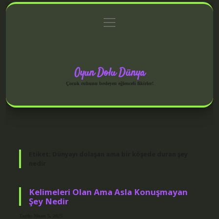
menüyü
Anasayfa
Gizlilik Politikası
Yasal Uyarı
aç
Hakkımızda
Oyun Dolu Dünya
Çocuk ruhunu besleyen eğlenceli fikirler!
Etiket:
Dünyayı dolaşan ama bir köşede duran şey
nedir
Kelimeleri Olan Ama Asla Konuşmayan
Şey Nedir
Tarih: Nisan 5, 2025