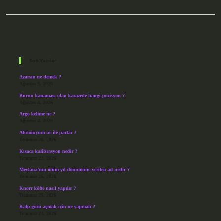
Sidebar
Son Yazılar
Azarsın ne demek ?
Ağustos 5, 2026
Burun kanaması olan kazazede hangi pozisyon ?
Ağustos 4, 2026
Argo kelime ne ?
Ağustos 4, 2026
Alüminyum ne ile parlar ?
Temmuz 30, 2026
Kısaca kalibrasyon nedir ?
Temmuz 27, 2026
Mevlana’nın ölüm yıl dönümüne verilen ad nedir ?
Temmuz 25, 2026
Knorr köfte nasıl yapılır ?
Temmuz 25, 2026
Kalp gözü açmak için ne yapmalı ?
Temmuz 23, 2026