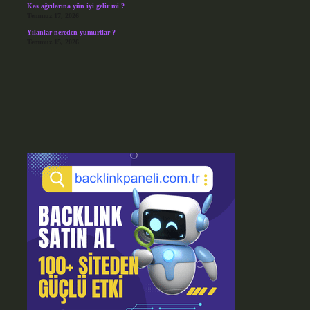
Kas ağrılarına yün iyi gelir mi ?
Temmuz 17, 2026
Yılanlar nereden yumurtlar ?
Temmuz 15, 2026