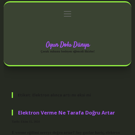
menüyü
Anasayfa
Gizlilik Politikası
Yasal Uyarı
aç
Hakkımızda
Oyun Dolu Dünya
Çocuk ruhunu besleyen eğlenceli fikirler!
Etiket:
Elektron alınca artı mı eksi mi
Elektron Verme Ne Tarafa Doğru Artar
Tarih: Ekim 15, 2024
E verme eğilimi nereye doğru artar? Soy gazlar hariç, elektron