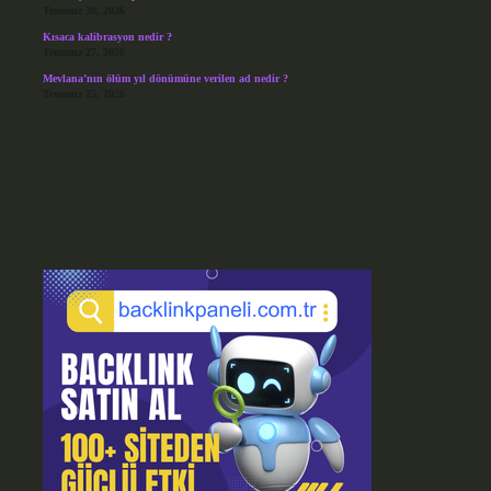
Temmuz 30, 2026
Kısaca kalibrasyon nedir ?
Temmuz 27, 2026
Mevlana’nın ölüm yıl dönümüne verilen ad nedir ?
Temmuz 25, 2026