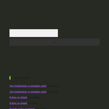
Arama
Son yorumlar
Ataç kelimesinin eş anlamlısı nedir
için
admin
Ataç kelimesinin eş anlamlısı nedir
için
Kuzey
Kalsın ne demek
için
admin
Kalsın ne demek
için
Şule
Hamili nüsha ne demek
için
admin