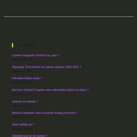
Sidebar
Son Yazılar
Çorum Sungurlu köyleri kaç tane ?
Ağustos 9, 2026
Nişantaşı Üniversitesi ne zaman açılıyor 2024-2025 ?
Ağustos 8, 2026
Felsefede bilme nedir ?
Ağustos 6, 2026
Kur’an-ı Kerim’i baştan sona ezberlemiş kişiye ne denir ?
Ağustos 6, 2026
Azarsın ne demek ?
Ağustos 5, 2026
Burun kanaması olan kazazede hangi pozisyon ?
Ağustos 4, 2026
Argo kelime ne ?
Ağustos 4, 2026
Alüminyum ne ile parlar ?