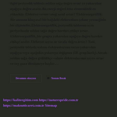
ilgisi periyodik tabloda soldan sağa doğru artar ve yukarıdan
aşağıya doğru azalır. Bu enerji değeri klor elementinde en
yüksektir. Elektron verme istegi nasıl artar? Elektronegatiflik:
Bir atomun kimyasal bir bağdaki elektronları çekme yeteneğinin
bir ölçüsüdür. Elektronegatiflik, periyodik tablonun aynı
periyodunda soldan sağa doğru hareket ettikçe artar.
Elektronegatiflik, bir grupta yukarıdan aşağıya doğru hareket
ettikçe azalır. Elektron sayısı ne tarafa doğru artar? Yani
periyodik tabloda valans elektronlarının sayısı yukarıdan
aşağıya veya aşağıdan yukarıya değişmez (18. grup hariç). Ancak
soldan sağa doğru gidildikçe valans elektronlarının sayısı artar
ve soy gaza dönüşmeye başlar.…
Elektron
Devamını okuyun
Yorum Bırak
Verme
Ne
Tarafa
Doğru
Artar
https://kaliteegitim.com
https://naturespride.com.tr
https://maksutticaret.com.tr
Sitemap