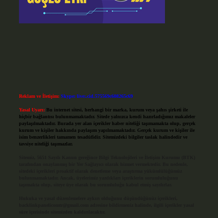
Reklam ve İletişim:
Skype: live:.cid.575569c608265c69
Yasal Uyarı:
Bu internet sitesi, herhangi bir marka, kurum veya şahıs şirketi ile
hiçbir bağlantısı bulunmamaktadır. Sitede yalnızca kendi hazırladığımız makaleler
paylaşılmaktadır. Burada yer alan içerikler haber niteliği taşımamakta olup, gerçek
kurum ve kişiler hakkında paylaşım yapılmamaktadır. Gerçek kurum ve kişiler ile
isim benzerlikleri tamamen tesadüfidir. Sitemizdeki bilgiler taslak halindedir ve
tavsiye niteliği taşımazlar.
Sitemiz, 5651 Sayılı Kanun gereğince Bilgi Teknolojileri ve İletişim Kurumu (BTK)
tarafından onaylanmış bir Yer Sağlayıcı olarak hizmet vermektedir. Bu nedenle,
sitedeki içerikleri proaktif olarak denetleme veya araştırma yükümlülüğümüz
bulunmamaktadır. Ancak, üyelerimiz yazdıkları içeriklerin sorumluluğunu
taşımakta olup, siteye üye olarak bu sorumluluğu kabul etmiş sayılırlar.
Hukuka ve yasal düzenlemelere aykırı olduğunu düşündüğünüz içerikleri,
backlinkpanelicomtr@gmail.com
adresine bildirmeniz halinde, ilgili içerikler yasal
süre içerisinde sitemizden kaldırılacaktır.