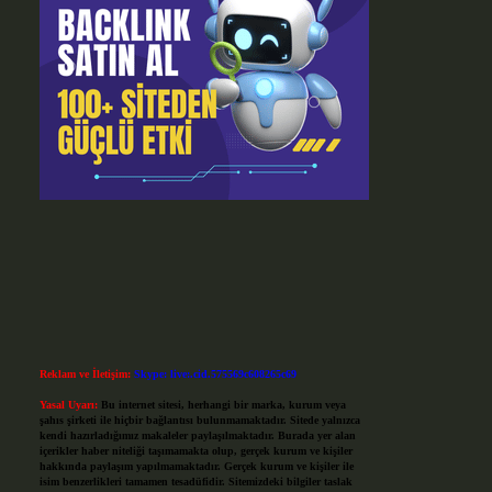
Reklam ve İletişim:
Skype: live:.cid.575569c608265c69
Yasal Uyarı:
Bu internet sitesi, herhangi bir marka, kurum veya
şahıs şirketi ile hiçbir bağlantısı bulunmamaktadır. Sitede yalnızca
kendi hazırladığımız makaleler paylaşılmaktadır. Burada yer alan
içerikler haber niteliği taşımamakta olup, gerçek kurum ve kişiler
hakkında paylaşım yapılmamaktadır. Gerçek kurum ve kişiler ile
isim benzerlikleri tamamen tesadüfidir. Sitemizdeki bilgiler taslak