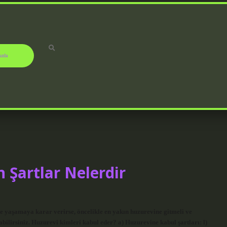
ızda
 Şartlar Nelerdir
 yaşamaya karar verirse, öncelikle en yakın huzurevine gitmeli ve
lirsiniz. Huzurevi kimleri kabul eder? a) Huzurevine kabul şartları: l)