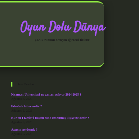
Oyun Dolu Dünya
Çocuk ruhunu besleyen eğlenceli fikirler!
Sidebar
grandoperabet giriş
Son Yazılar
Nişantaşı Üniversitesi ne zaman açılıyor 2024-2025 ?
Ağustos 8, 2026
Felsefede bilme nedir ?
Ağustos 6, 2026
Kur’an-ı Kerim’i baştan sona ezberlemiş kişiye ne denir ?
Ağustos 6, 2026
Azarsın ne demek ?
Ağustos 5, 2026