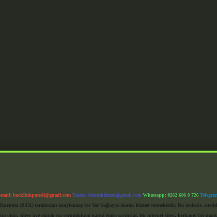
-mail:
backlinkpaneli@gmail.com
Teams:
forumhizmeti@gmail.com
Whatsapp: 0262 606 0 726
Telegra
im Kurumu (BTK) tarafından onaylanmış bir Yer Sağlayıcı olarak hizmet vermektedir. Bu nedenle, sited
 olup, siteye üye olarak bu sorumluluğu kabul etmiş sayılırlar. Bu internet sitesi, herhangi bir mark