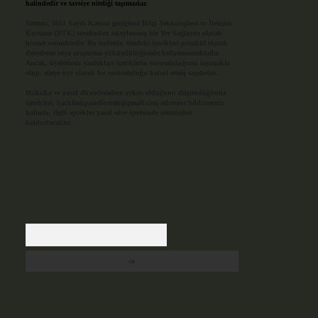
halindedir ve tavsiye niteliği taşımazlar.
Sitemiz, 5651 Sayılı Kanun gereğince Bilgi Teknolojileri ve İletişim
Kurumu (BTK) tarafından onaylanmış bir Yer Sağlayıcı olarak
hizmet vermektedir. Bu nedenle, sitedeki içerikleri proaktif olarak
denetleme veya araştırma yükümlülüğümüz bulunmamaktadır.
Ancak, üyelerimiz yazdıkları içeriklerin sorumluluğunu taşımakta
olup, siteye üye olarak bu sorumluluğu kabul etmiş sayılırlar.
Hukuka ve yasal düzenlemelere aykırı olduğunu düşündüğünüz
içerikleri,
backlinkpanelicomtr@gmail.com
adresine bildirmeniz
halinde, ilgili içerikler yasal süre içerisinde sitemizden
kaldırılacaktır.
Arama