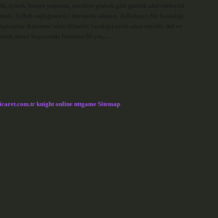
ek, içmek, banyo yapmak, tuvalete gitmek gibi günlük aktivitelerini
ak, 3) Ruh sağlığının iyi durumda olması, 4) Bulaşıcı bir hastalığı
gortalar Kurumu’ndan (Emekli Sandığı) aylık alan emekli, dul ve
kalmak üzere başvuruda bulunan 60 yaş…
icaret.com.tr
knight online
nttgame
Sitemap