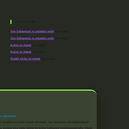
Son yorumlar
Ataç kelimesinin eş anlamlısı nedir
için
admin
Ataç kelimesinin eş anlamlısı nedir
için
Kuzey
Kalsın ne demek
için
admin
Kalsın ne demek
için
Şule
Hamili nüsha ne demek
için
admin
m: @karabul
eki içerikleri proaktif olarak denetleme veya araştırma yükümlülüğümüz
a, kurum veya şahıs şirketi ile hiçbir bağlantısı bulunmamaktadır. Sitede