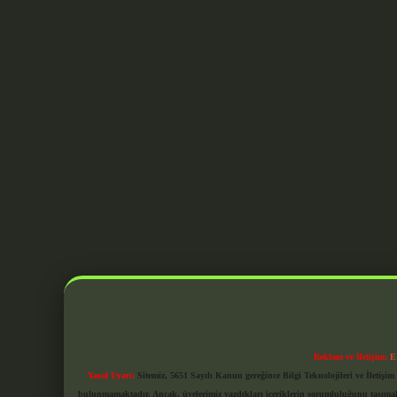
Reklam ve İletişim:
E
Yasal Uyarı:
Sitemiz, 5651 Sayılı Kanun gereğince Bilgi Teknolojileri ve İletiş
bulunmamaktadır. Ancak, üyelerimiz yazdıkları içeriklerin sorumluluğunu taşımakta