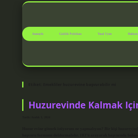
Anasayfa
Gizlilik Politikası
Yasal Uyarı
Hakkım
Etiket:
Emekliler huzurevine başvurabilir mi
Huzurevinde Kalmak Için
Tarih: Aralık 1, 2024
Huzur evine gitmek istiyorum ne yapmalıyım? Bir kişi huzurevinde
başvuru formunu doldurmalıdır. 183’ü arayarak başvuruda bulunabi