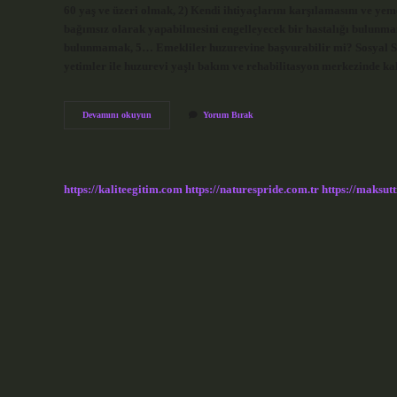
60 yaş ve üzeri olmak, 2) Kendi ihtiyaçlarını karşılamasını ve yem
bağımsız olarak yapabilmesini engelleyecek bir hastalığı bulunmam
bulunmamak, 5… Emekliler huzurevine başvurabilir mi? Sosyal Si
yetimler ile huzurevi yaşlı bakım ve rehabilitasyon merkezinde 
Huzurevinde
Devamını okuyun
Yorum Bırak
Kalmak
Için
Şartlar
Nelerdir
https://kaliteegitim.com
https://naturespride.com.tr
https://maksutt