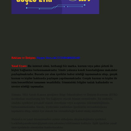
Reklam ve İletişim:
Skype: live:.cid.575569c608265c69
Yasal Uyarı:
Bu internet sitesi, herhangi bir marka, kurum veya şahıs şirketi ile
hiçbir bağlantısı bulunmamaktadır. Sitede yalnızca kendi hazırladığımız makaleler
paylaşılmaktadır. Burada yer alan içerikler haber niteliği taşımamakta olup, gerçek
kurum ve kişiler hakkında paylaşım yapılmamaktadır. Gerçek kurum ve kişiler ile
isim benzerlikleri tamamen tesadüfidir. Sitemizdeki bilgiler taslak halindedir ve
tavsiye niteliği taşımazlar.
Sitemiz, 5651 Sayılı Kanun gereğince Bilgi Teknolojileri ve İletişim Kurumu (BTK)
tarafından onaylanmış bir Yer Sağlayıcı olarak hizmet vermektedir. Bu nedenle,
sitedeki içerikleri proaktif olarak denetleme veya araştırma yükümlülüğümüz
bulunmamaktadır. Ancak, üyelerimiz yazdıkları içeriklerin sorumluluğunu
taşımakta olup, siteye üye olarak bu sorumluluğu kabul etmiş sayılırlar.
Hukuka ve yasal düzenlemelere aykırı olduğunu düşündüğünüz içerikleri,
backlinkpanelicomtr@gmail.com
adresine bildirmeniz halinde, ilgili içerikler yasal
süre içerisinde sitemizden kaldırılacaktır.