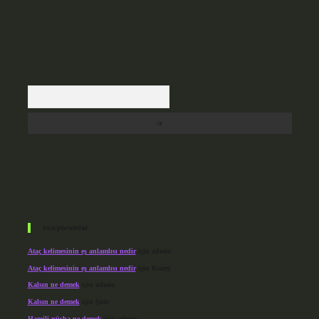
Arama
Son yorumlar
Ataç kelimesinin eş anlamlısı nedir
için
admin
Ataç kelimesinin eş anlamlısı nedir
için
Kuzey
Kalsın ne demek
için
admin
Kalsın ne demek
için
Şule
Hamili nüsha ne demek
için
admin