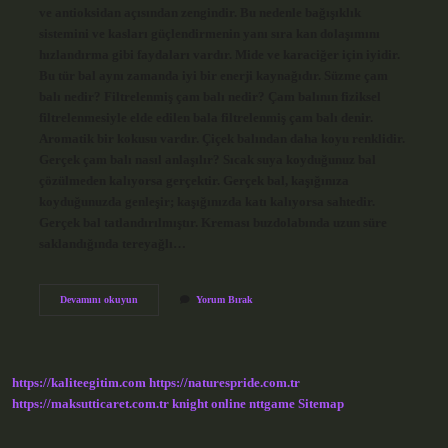
ve antioksidan açısından zengindir. Bu nedenle bağışıklık
sistemini ve kasları güçlendirmenin yanı sıra kan dolaşımını
hızlandırma gibi faydaları vardır. Mide ve karaciğer için iyidir.
Bu tür bal aynı zamanda iyi bir enerji kaynağıdır. Süzme çam
balı nedir? Filtrelenmiş çam balı nedir? Çam balının fiziksel
filtrelenmesiyle elde edilen bala filtrelenmiş çam balı denir.
Aromatik bir kokusu vardır. Çiçek balından daha koyu renklidir.
Gerçek çam balı nasıl anlaşılır? Sıcak suya koyduğunuz bal
çözülmeden kalıyorsa gerçektir. Gerçek bal, kaşığınıza
koyduğunuzda genleşir; kaşığınızda katı kalıyorsa sahtedir.
Gerçek bal tatlandırılmıştır. Kreması buzdolabında uzun süre
saklandığında tereyağlı…
Süzme
Devamını okuyun
Yorum Bırak
Çam
Balı
Ne
Demek
https://kaliteegitim.com
https://naturespride.com.tr
https://maksutticaret.com.tr
knight online
nttgame
Sitemap