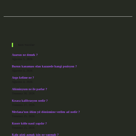
Sidebar
Son Yazılar
Azarsın ne demek ?
Ağustos 5, 2026
Burun kanaması olan kazazede hangi pozisyon ?
Ağustos 4, 2026
Argo kelime ne ?
Ağustos 4, 2026
Alüminyum ne ile parlar ?
Temmuz 30, 2026
Kısaca kalibrasyon nedir ?
Temmuz 27, 2026
Mevlana’nın ölüm yıl dönümüne verilen ad nedir ?
Temmuz 25, 2026
Knorr köfte nasıl yapılır ?
Temmuz 25, 2026
Kalp gözü açmak için ne yapmalı ?