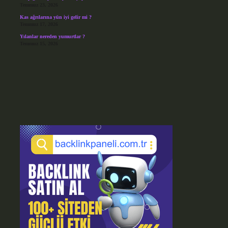
Temmuz 23, 2026
Kas ağrılarına yün iyi gelir mi ?
Temmuz 17, 2026
Yılanlar nereden yumurtlar ?
Temmuz 15, 2026