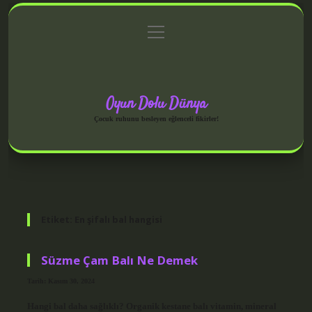
menüyü
Anasayfa
Gizlilik Politikası
Yasal Uyarı
aç
Hakkımızda
Oyun Dolu Dünya
Çocuk ruhunu besleyen eğlenceli fikirler!
Etiket:
En şifalı bal hangisi
Süzme Çam Balı Ne Demek
Tarih: Kasım 30, 2024
Hangi bal daha sağlıklı? Organik kestane balı vitamin, mineral