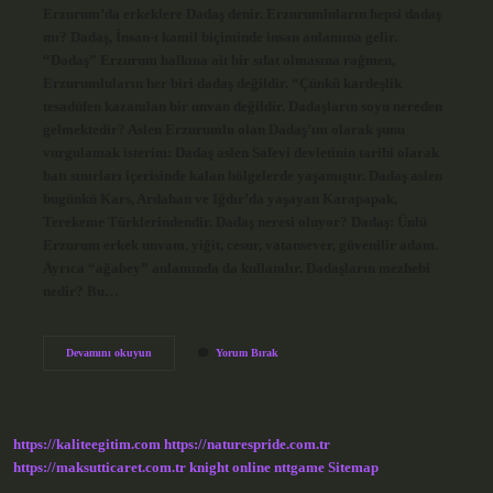
Erzurum’da erkeklere Dadaş denir. Erzurumluların hepsi dadaş
mı? Dadaş, İnsan-ı kamil biçiminde insan anlamına gelir.
“Dadaş” Erzurum halkına ait bir sıfat olmasına rağmen,
Erzurumluların her biri dadaş değildir. “Çünkü kardeşlik
tesadüfen kazanılan bir unvan değildir. Dadaşların soyu nereden
gelmektedir? Aslen Erzurumlu olan Dadaş’ım olarak şunu
vurgulamak isterim: Dadaş aslen Safevi devletinin tarihi olarak
batı sınırları içerisinde kalan bölgelerde yaşamıştır. Dadaş aslen
bugünkü Kars, Ardahan ve Iğdır’da yaşayan Karapapak,
Terekeme Türklerindendir. Dadaş neresi oluyor? Dadaş: Ünlü
Erzurum erkek unvanı, yiğit, cesur, vatansever, güvenilir adam.
Ayrıca “ağabey” anlamında da kullanılır. Dadaşların mezhebi
nedir? Bu…
Erzurum
Devamını okuyun
Yorum Bırak
Dadaş
Ne
Demek
https://kaliteegitim.com
https://naturespride.com.tr
https://maksutticaret.com.tr
knight online
nttgame
Sitemap