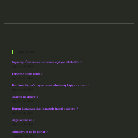
Sidebar
Son Yazılar
Nişantaşı Üniversitesi ne zaman açılıyor 2024-2025 ?
Ağustos 8, 2026
Felsefede bilme nedir ?
Ağustos 6, 2026
Kur’an-ı Kerim’i baştan sona ezberlemiş kişiye ne denir ?
Ağustos 6, 2026
Azarsın ne demek ?
Ağustos 5, 2026
Burun kanaması olan kazazede hangi pozisyon ?
Ağustos 4, 2026
Argo kelime ne ?
Ağustos 4, 2026
Alüminyum ne ile parlar ?
Temmuz 30, 2026