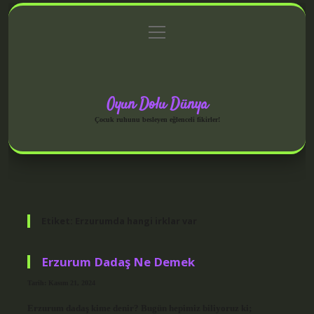
menüyü
Anasayfa
Gizlilik Politikası
Yasal Uyarı
aç
Hakkımızda
Oyun Dolu Dünya
Çocuk ruhunu besleyen eğlenceli fikirler!
Etiket:
Erzurumda hangi irklar var
Erzurum Dadaş Ne Demek
Tarih: Kasım 21, 2024
Erzurum dadaş kime denir? Bugün hepimiz biliyoruz ki;