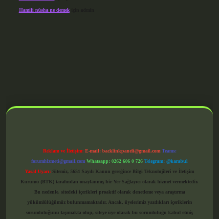
Hamili nüsha ne demek
için
admin
grandoperabet giriş
Reklam ve İletişim:
E-mail:
backlinkpaneli@gmail.com
Teams:
forumhizmeti@gmail.com
Whatsapp: 0262 606 0 726
Telegram: @karabul
Yasal Uyarı:
Sitemiz, 5651 Sayılı Kanun gereğince Bilgi Teknolojileri ve İletişim
Kurumu (BTK) tarafından onaylanmış bir Yer Sağlayıcı olarak hizmet vermektedir.
Bu nedenle, sitedeki içerikleri proaktif olarak denetleme veya araştırma
yükümlülüğümüz bulunmamaktadır. Ancak, üyelerimiz yazdıkları içeriklerin
sorumluluğunu taşımakta olup, siteye üye olarak bu sorumluluğu kabul etmiş