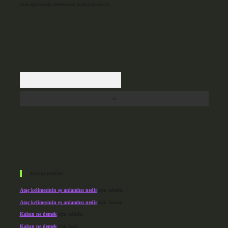
süre içerisinde sitemizden kaldırılacaktır.
Arama
Son yorumlar
Ataç kelimesinin eş anlamlısı nedir
için
admin
Ataç kelimesinin eş anlamlısı nedir
için
Kuzey
Kalsın ne demek
için
admin
Kalsın ne demek
için
Şule