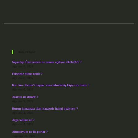
Sidebar
Son Yazılar
Nişantaşı Üniversitesi ne zaman açılıyor 2024-2025 ?
Ağustos 8, 2026
Felsefede bilme nedir ?
Ağustos 6, 2026
Kur’an-ı Kerim’i baştan sona ezberlemiş kişiye ne denir ?
Ağustos 6, 2026
Azarsın ne demek ?
Ağustos 5, 2026
Burun kanaması olan kazazede hangi pozisyon ?
Ağustos 4, 2026
Argo kelime ne ?
Ağustos 4, 2026
Alüminyum ne ile parlar ?
Temmuz 30, 2026