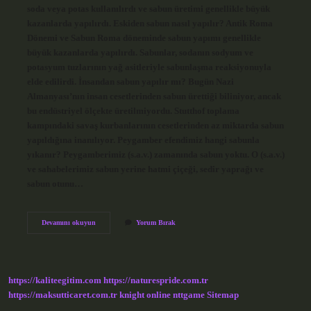
soda veya potas kullanılırdı ve sabun üretimi genellikle büyük
kazanlarda yapılırdı. Eskiden sabun nasıl yapılır? Antik Roma
Dönemi ve Sabun Roma döneminde sabun yapımı genellikle
büyük kazanlarda yapılırdı. Sabunlar, sodanın sodyum ve
potasyum tuzlarının yağ asitleriyle sabunlaşma reaksiyonuyla
elde edilirdi. İnsandan sabun yapılır mı? Bugün Nazi
Almanyası’nın insan cesetlerinden sabun ürettiği biliniyor, ancak
bu endüstriyel ölçekte üretilmiyordu. Stutthof toplama
kampındaki savaş kurbanlarının cesetlerinden az miktarda sabun
yapıldığına inanılıyor. Peygamber efendimiz hangi sabunla
yıkanır? Peygamberimiz (s.a.v.) zamanında sabun yoktu. O (s.a.v.)
ve sahabelerimiz sabun yerine hatmi çiçeği, sedir yaprağı ve
sabun otunu…
Rif
Devamını okuyun
Yorum Bırak
0113
Nedir
https://kaliteegitim.com
https://naturespride.com.tr
https://maksutticaret.com.tr
knight online
nttgame
Sitemap