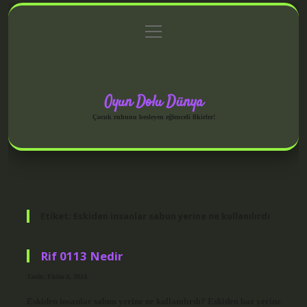
menüyü
Anasayfa
Gizlilik Politikası
Yasal Uyarı
aç
Hakkımızda
Oyun Dolu Dünya
Çocuk ruhunu besleyen eğlenceli fikirler!
Etiket:
Eskiden insanlar sabun yerine ne kullanılırdı
Rif 0113 Nedir
Tarih: Ekim 4, 2024
Eskiden insanlar sabun yerine ne kullanılırdı? Eskiden baz yerine