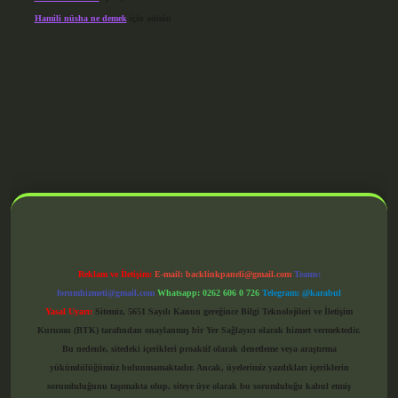
Hamili nüsha ne demek
için
admin
grandoperabet giriş
Reklam ve İletişim:
E-mail:
backlinkpaneli@gmail.com
Teams:
forumhizmeti@gmail.com
Whatsapp: 0262 606 0 726
Telegram: @karabul
Yasal Uyarı:
Sitemiz, 5651 Sayılı Kanun gereğince Bilgi Teknolojileri ve İletişim
Kurumu (BTK) tarafından onaylanmış bir Yer Sağlayıcı olarak hizmet vermektedir.
Bu nedenle, sitedeki içerikleri proaktif olarak denetleme veya araştırma
yükümlülüğümüz bulunmamaktadır. Ancak, üyelerimiz yazdıkları içeriklerin
sorumluluğunu taşımakta olup, siteye üye olarak bu sorumluluğu kabul etmiş