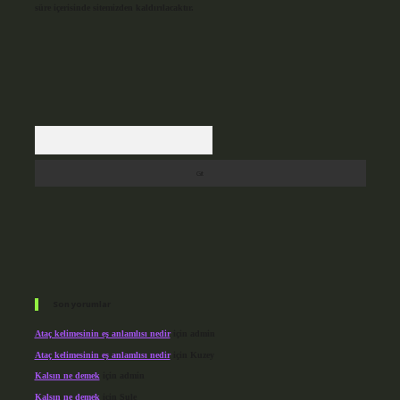
süre içerisinde sitemizden kaldırılacaktır.
Arama
Son yorumlar
Ataç kelimesinin eş anlamlısı nedir
için
admin
Ataç kelimesinin eş anlamlısı nedir
için
Kuzey
Kalsın ne demek
için
admin
Kalsın ne demek
için
Şule