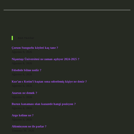
Sidebar
Son Yazılar
Çorum Sungurlu köyleri kaç tane ?
Ağustos 9, 2026
Nişantaşı Üniversitesi ne zaman açılıyor 2024-2025 ?
Ağustos 8, 2026
Felsefede bilme nedir ?
Ağustos 6, 2026
Kur’an-ı Kerim’i baştan sona ezberlemiş kişiye ne denir ?
Ağustos 6, 2026
Azarsın ne demek ?
Ağustos 5, 2026
Burun kanaması olan kazazede hangi pozisyon ?
Ağustos 4, 2026
Argo kelime ne ?
Ağustos 4, 2026
Alüminyum ne ile parlar ?
Temmuz 30, 2026