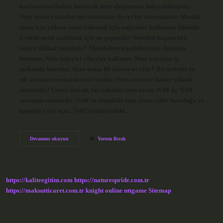
karbonat torbaları koyarak nem oluşumunu önleyebilirsiniz.
Nem oranı yüksekse tuz lambaları da iyi bir alternatiftir. Mutfak
alanı için yüksek nemi önlemek için aspiratör kullanımı idealdir.
Evdeki nemi azaltmak için ne yapmalı? Nemden kaçınırken
nelere dikkat etmeliyiz? Mümkünse kıyafetlerinizi dışarıda
kurutun. Nem önleyici cihazlar kullanın. Nem boyasını iç
mekanda kurutun. Nem oranı 80 olursa ne olur? Bu nedenle en
sık sorulan sorulardan biri şudur: Nem oranı ne kadar yüksek
olmalıdır? Genel olarak, bir odadaki nem oranı %40 ile %60
arasında olmalıdır. %40’ın altındaki nem oranı ciltte kuruluğa ve
kaşıntıya yol açar. %60’ın üzerindeki…
Evde
Devamını okuyun
Yorum Bırak
Nem
Oranı
Yüksek
Olursa
Ne
https://kaliteegitim.com
https://naturespride.com.tr
Olur
https://maksutticaret.com.tr
knight online
nttgame
Sitemap