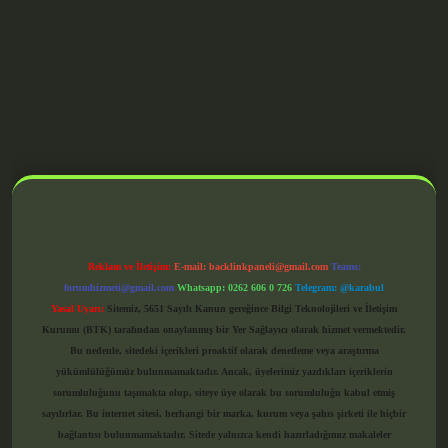
grandoperabet giriş
Reklam ve İletişim:
E-mail:
backlinkpaneli@gmail.com
Teams:
forumhizmeti@gmail.com
Whatsapp: 0262 606 0 726
Telegram: @karabul
Yasal Uyarı:
Sitemiz, 5651 Sayılı Kanun gereğince Bilgi Teknolojileri ve İletişim
Kurumu (BTK) tarafından onaylanmış bir Yer Sağlayıcı olarak hizmet vermektedir.
Bu nedenle, sitedeki içerikleri proaktif olarak denetleme veya araştırma
yükümlülüğümüz bulunmamaktadır. Ancak, üyelerimiz yazdıkları içeriklerin
sorumluluğunu taşımakta olup, siteye üye olarak bu sorumluluğu kabul etmiş
sayılırlar. Bu internet sitesi, herhangi bir marka, kurum veya şahıs şirketi ile hiçbir
bağlantısı bulunmamaktadır. Sitede yalnızca kendi hazırladığımız makaleler