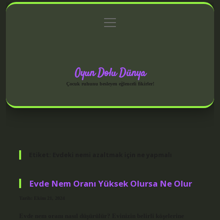
menüyü
Anasayfa
Gizlilik Politikası
Yasal Uyarı
aç
Hakkımızda
Oyun Dolu Dünya
Çocuk ruhunu besleyen eğlenceli fikirler!
Etiket:
Evdeki nemi azaltmak için ne yapmalı
Evde Nem Oranı Yüksek Olursa Ne Olur
Tarih: Ekim 21, 2024
Evde nem oranı nasıl düşürülür? Evinizin belirli köşelerine