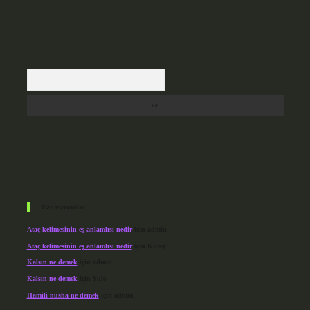
Arama
Son yorumlar
Ataç kelimesinin eş anlamlısı nedir
için
admin
Ataç kelimesinin eş anlamlısı nedir
için
Kuzey
Kalsın ne demek
için
admin
Kalsın ne demek
için
Şule
Hamili nüsha ne demek
için
admin