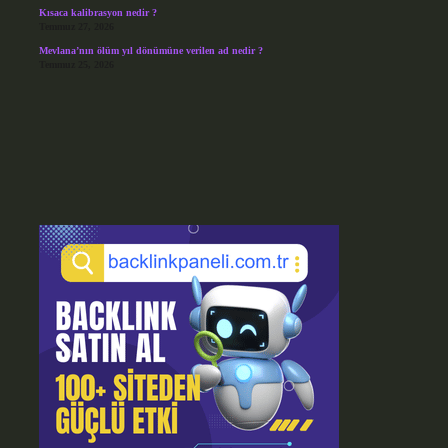
Kısaca kalibrasyon nedir ?
Temmuz 27, 2026
Mevlana’nın ölüm yıl dönümüne verilen ad nedir ?
Temmuz 25, 2026