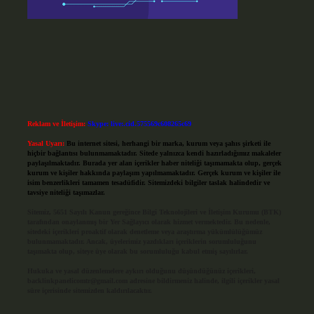
Reklam ve İletişim:
Skype: live:.cid.575569c608265c69
Yasal Uyarı:
Bu internet sitesi, herhangi bir marka, kurum veya şahıs şirketi ile
hiçbir bağlantısı bulunmamaktadır. Sitede yalnızca kendi hazırladığımız makaleler
paylaşılmaktadır. Burada yer alan içerikler haber niteliği taşımamakta olup, gerçek
kurum ve kişiler hakkında paylaşım yapılmamaktadır. Gerçek kurum ve kişiler ile
isim benzerlikleri tamamen tesadüfidir. Sitemizdeki bilgiler taslak halindedir ve
tavsiye niteliği taşımazlar.
Sitemiz, 5651 Sayılı Kanun gereğince Bilgi Teknolojileri ve İletişim Kurumu (BTK)
tarafından onaylanmış bir Yer Sağlayıcı olarak hizmet vermektedir. Bu nedenle,
sitedeki içerikleri proaktif olarak denetleme veya araştırma yükümlülüğümüz
bulunmamaktadır. Ancak, üyelerimiz yazdıkları içeriklerin sorumluluğunu
taşımakta olup, siteye üye olarak bu sorumluluğu kabul etmiş sayılırlar.
Hukuka ve yasal düzenlemelere aykırı olduğunu düşündüğünüz içerikleri,
backlinkpanelicomtr@gmail.com
adresine bildirmeniz halinde, ilgili içerikler yasal
süre içerisinde sitemizden kaldırılacaktır.