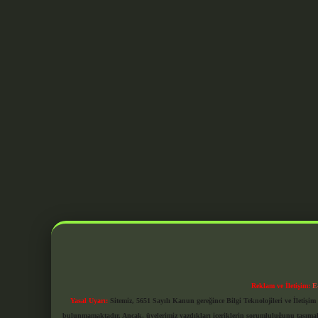
Reklam ve İletişim:
E
Yasal Uyarı:
Sitemiz, 5651 Sayılı Kanun gereğince Bilgi Teknolojileri ve İletiş
bulunmamaktadır. Ancak, üyelerimiz yazdıkları içeriklerin sorumluluğunu taşımakta