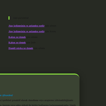
Son yorumlar
Ataç kelimesinin eş anlamlısı nedir
için
admin
Ataç kelimesinin eş anlamlısı nedir
için
Kuzey
Kalsın ne demek
için
admin
Kalsın ne demek
için
Şule
Hamili nüsha ne demek
için
admin
m: @karabul
eki içerikleri proaktif olarak denetleme veya araştırma yükümlülüğümüz
a, kurum veya şahıs şirketi ile hiçbir bağlantısı bulunmamaktadır. Sitede