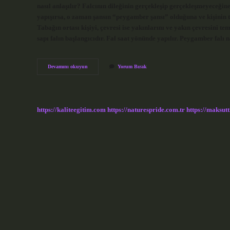
nasıl anlaşılır? Falcının dileğinin gerçekleşip gerçekleşmeyeceğ
yapışırsa, o zaman şansın “peygamber şansı” olduğuna ve kişinin t
Tabağın ortası kişiyi, çevresi ise yakınlarını ve yakın çevresini tem
sapı falın başlangıcıdır. Fal saat yönünde yapılır. Peygamber falı
Fincan
Devamını okuyun
Yorum Bırak
Tabağa
Yapışırsa
Ne
Anlama
Gelir
https://kaliteegitim.com
https://naturespride.com.tr
https://maksutt