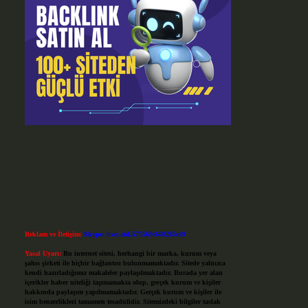
Reklam ve İletişim:
Skype: live:.cid.575569c608265c69
Yasal Uyarı:
Bu internet sitesi, herhangi bir marka, kurum veya
şahıs şirketi ile hiçbir bağlantısı bulunmamaktadır. Sitede yalnızca
kendi hazırladığımız makaleler paylaşılmaktadır. Burada yer alan
içerikler haber niteliği taşımamakta olup, gerçek kurum ve kişiler
hakkında paylaşım yapılmamaktadır. Gerçek kurum ve kişiler ile
isim benzerlikleri tamamen tesadüfidir. Sitemizdeki bilgiler taslak