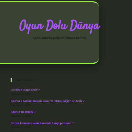
Oyun Dolu Dünya
Çocuk ruhunu besleyen eğlenceli fikirler!
Sidebar
grandoperabet giriş
Son Yazılar
Felsefede bilme nedir ?
Ağustos 6, 2026
Kur’an-ı Kerim’i baştan sona ezberlemiş kişiye ne denir ?
Ağustos 6, 2026
Azarsın ne demek ?
Ağustos 5, 2026
Burun kanaması olan kazazede hangi pozisyon ?
Ağustos 4, 2026