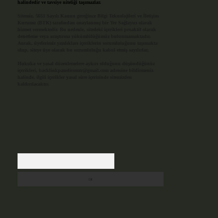
halindedir ve tavsiye niteliği taşımazlar.
Sitemiz, 5651 Sayılı Kanun gereğince Bilgi Teknolojileri ve İletişim
Kurumu (BTK) tarafından onaylanmış bir Yer Sağlayıcı olarak
hizmet vermektedir. Bu nedenle, sitedeki içerikleri proaktif olarak
denetleme veya araştırma yükümlülüğümüz bulunmamaktadır.
Ancak, üyelerimiz yazdıkları içeriklerin sorumluluğunu taşımakta
olup, siteye üye olarak bu sorumluluğu kabul etmiş sayılırlar.
Hukuka ve yasal düzenlemelere aykırı olduğunu düşündüğünüz
içerikleri,
backlinkpanelicomtr@gmail.com
adresine bildirmeniz
halinde, ilgili içerikler yasal süre içerisinde sitemizden
kaldırılacaktır.
Arama