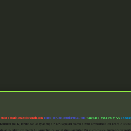
-mail:
backlinkpaneli@gmail.com
Teams:
forumhizmeti@gmail.com
Whatsapp: 0262 606 0 726
Telegra
im Kurumu (BTK) tarafından onaylanmış bir Yer Sağlayıcı olarak hizmet vermektedir. Bu nedenle, sited
 olup, siteye üye olarak bu sorumluluğu kabul etmiş sayılırlar. Bu internet sitesi, herhangi bir mark