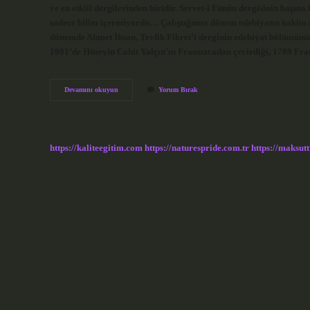
ve en etkili dergilerinden biridir. Servet-i Fünûn dergisinin başına
sadece bilim içermiyordu… Çalıştığımız dönem edebiyatın hakim o
dönemde Ahmet İhsan, Tevfik Fikret’i derginin edebiyat bölümünün 
1901’de Hüseyin Cahit Yalçın’ın Fransızcadan çevirdiği, 1789 Fra
Servet-
Devamını okuyun
Yorum Bırak
I
Fünûn
Kime
Hitap
Eder
https://kaliteegitim.com
https://naturespride.com.tr
https://maksutt