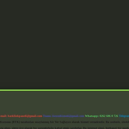
-mail:
backlinkpaneli@gmail.com
Teams:
forumhizmeti@gmail.com
Whatsapp: 0262 606 0 726
Telegra
im Kurumu (BTK) tarafından onaylanmış bir Yer Sağlayıcı olarak hizmet vermektedir. Bu nedenle, sited
 olup, siteye üye olarak bu sorumluluğu kabul etmiş sayılırlar. Bu internet sitesi, herhangi bir mark