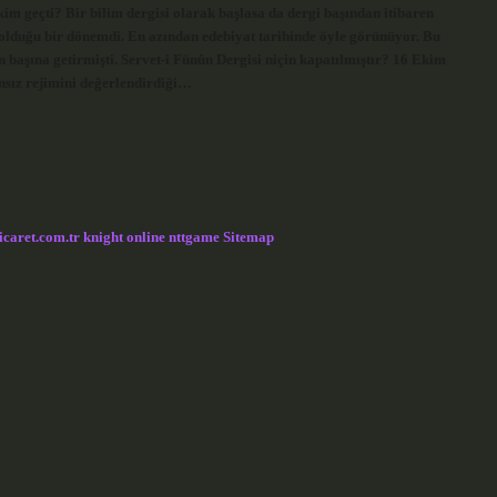
 kim geçti? Bir bilim dergisi olarak başlasa da dergi başından itibaren
lduğu bir dönemdi. En azından edebiyat tarihinde öyle görünüyor. Bu
başına getirmişti. Servet-i Fünûn Dergisi niçin kapatılmıştır? 16 Ekim
nsız rejimini değerlendirdiği…
icaret.com.tr
knight online
nttgame
Sitemap