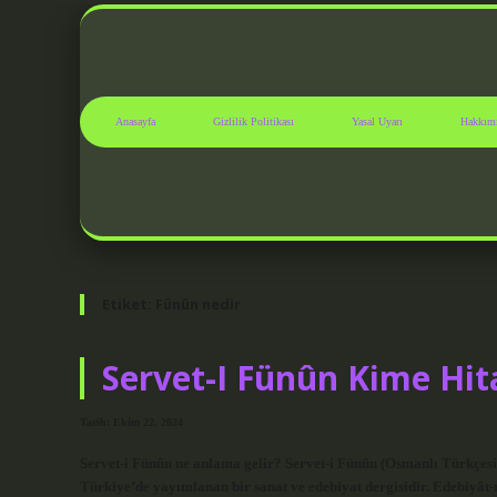
Anasayfa
Gizlilik Politikası
Yasal Uyarı
Hakkım
Etiket:
Fünûn nedir
Servet-I Fünûn Kime Hit
Tarih: Ekim 22, 2024
Servet-i Fünûn ne anlama gelir? Servet-i Fünûn (Osmanlı Türkçesi: ثروت فنون), 1891-1944 yılları arasında Osmanlı İmparatorluğu
Türkiye’de yayımlanan bir sanat ve edebiyat dergisidir. Edebiyât-ı