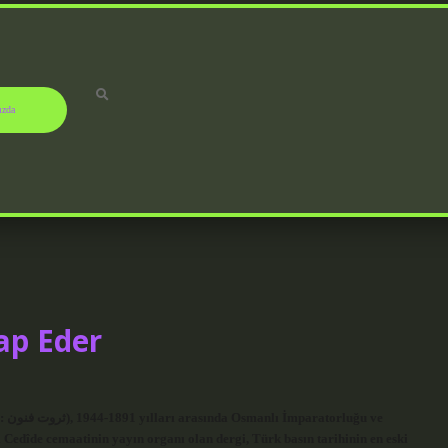
ızda
ap Eder
 ve
 Cedîde cemaatinin yayın organı olan dergi, Türk basın tarihinin en eski