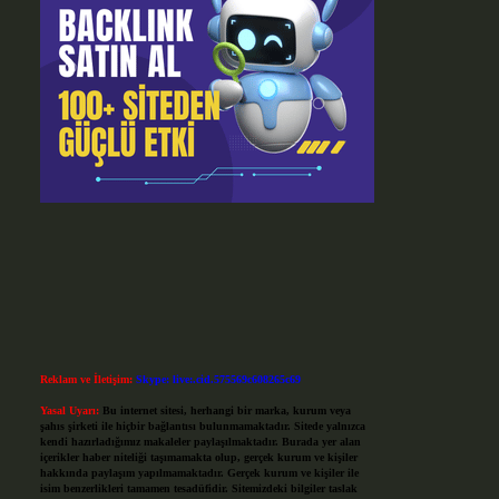
Reklam ve İletişim:
Skype: live:.cid.575569c608265c69
Yasal Uyarı:
Bu internet sitesi, herhangi bir marka, kurum veya
şahıs şirketi ile hiçbir bağlantısı bulunmamaktadır. Sitede yalnızca
kendi hazırladığımız makaleler paylaşılmaktadır. Burada yer alan
içerikler haber niteliği taşımamakta olup, gerçek kurum ve kişiler
hakkında paylaşım yapılmamaktadır. Gerçek kurum ve kişiler ile
isim benzerlikleri tamamen tesadüfidir. Sitemizdeki bilgiler taslak