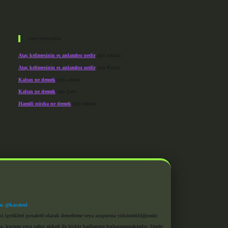
Son yorumlar
Ataç kelimesinin eş anlamlısı nedir
için
admin
Ataç kelimesinin eş anlamlısı nedir
için
Kuzey
Kalsın ne demek
için
admin
Kalsın ne demek
için
Şule
Hamili nüsha ne demek
için
admin
m: @karabul
eki içerikleri proaktif olarak denetleme veya araştırma yükümlülüğümüz
a, kurum veya şahıs şirketi ile hiçbir bağlantısı bulunmamaktadır. Sitede