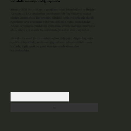
halindedir ve tavsiye niteliği taşımazlar.
Sitemiz, 5651 Sayılı Kanun gereğince Bilgi Teknolojileri ve İletişim
Kurumu (BTK) tarafından onaylanmış bir Yer Sağlayıcı olarak
hizmet vermektedir. Bu nedenle, sitedeki içerikleri proaktif olarak
denetleme veya araştırma yükümlülüğümüz bulunmamaktadır.
Ancak, üyelerimiz yazdıkları içeriklerin sorumluluğunu taşımakta
olup, siteye üye olarak bu sorumluluğu kabul etmiş sayılırlar.
Hukuka ve yasal düzenlemelere aykırı olduğunu düşündüğünüz
içerikleri,
backlinkpanelicomtr@gmail.com
adresine bildirmeniz
halinde, ilgili içerikler yasal süre içerisinde sitemizden
kaldırılacaktır.
Arama