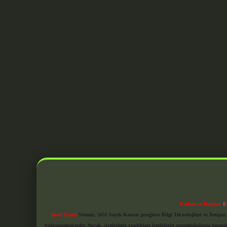
Reklam ve İletişim:
E
Yasal Uyarı:
Sitemiz, 5651 Sayılı Kanun gereğince Bilgi Teknolojileri ve İletiş
bulunmamaktadır. Ancak, üyelerimiz yazdıkları içeriklerin sorumluluğunu taşımakta