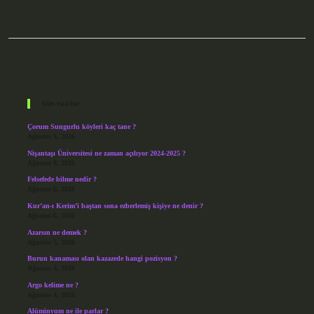
Sidebar
Son Yazılar
Çorum Sungurlu köyleri kaç tane ?
Ağustos 9, 2026
Nişantaşı Üniversitesi ne zaman açılıyor 2024-2025 ?
Ağustos 8, 2026
Felsefede bilme nedir ?
Ağustos 6, 2026
Kur’an-ı Kerim’i baştan sona ezberlemiş kişiye ne denir ?
Ağustos 6, 2026
Azarsın ne demek ?
Ağustos 5, 2026
Burun kanaması olan kazazede hangi pozisyon ?
Ağustos 4, 2026
Argo kelime ne ?
Ağustos 4, 2026
Alüminyum ne ile parlar ?