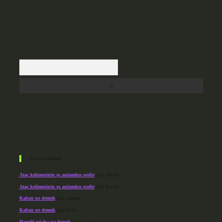
Arama
Son yorumlar
Ataç kelimesinin eş anlamlısı nedir
için
admin
Ataç kelimesinin eş anlamlısı nedir
için
Kuzey
Kalsın ne demek
için
admin
Kalsın ne demek
için
Şule
Hamili nüsha ne demek
için
admin