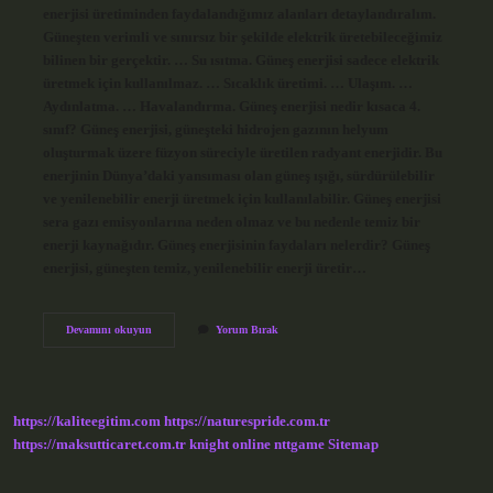
enerjisi üretiminden faydalandığımız alanları detaylandıralım.
Güneşten verimli ve sınırsız bir şekilde elektrik üretebileceğimiz
bilinen bir gerçektir. … Su ısıtma. Güneş enerjisi sadece elektrik
üretmek için kullanılmaz. … Sıcaklık üretimi. … Ulaşım. …
Aydınlatma. … Havalandırma. Güneş enerjisi nedir kısaca 4.
sınıf? Güneş enerjisi, güneşteki hidrojen gazının helyum
oluşturmak üzere füzyon süreciyle üretilen radyant enerjidir. Bu
enerjinin Dünya’daki yansıması olan güneş ışığı, sürdürülebilir
ve yenilenebilir enerji üretmek için kullanılabilir. Güneş enerjisi
sera gazı emisyonlarına neden olmaz ve bu nedenle temiz bir
enerji kaynağıdır. Güneş enerjisinin faydaları nelerdir? Güneş
enerjisi, güneşten temiz, yenilenebilir enerji üretir…
Güneş
Devamını okuyun
Yorum Bırak
Enerjisi
Özellikleri
Nelerdir
https://kaliteegitim.com
https://naturespride.com.tr
https://maksutticaret.com.tr
knight online
nttgame
Sitemap