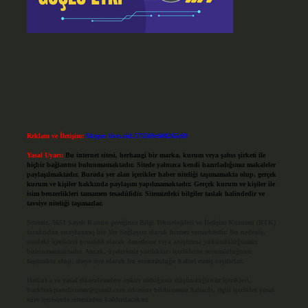
Reklam ve İletişim:
Skype: live:.cid.575569c608265c69
Yasal Uyarı:
Bu internet sitesi, herhangi bir marka, kurum veya şahıs şirketi ile
hiçbir bağlantısı bulunmamaktadır. Sitede yalnızca kendi hazırladığımız makaleler
paylaşılmaktadır. Burada yer alan içerikler haber niteliği taşımamakta olup, gerçek
kurum ve kişiler hakkında paylaşım yapılmamaktadır. Gerçek kurum ve kişiler ile
isim benzerlikleri tamamen tesadüfidir. Sitemizdeki bilgiler taslak halindedir ve
tavsiye niteliği taşımazlar.
Sitemiz, 5651 Sayılı Kanun gereğince Bilgi Teknolojileri ve İletişim Kurumu (BTK)
tarafından onaylanmış bir Yer Sağlayıcı olarak hizmet vermektedir. Bu nedenle,
sitedeki içerikleri proaktif olarak denetleme veya araştırma yükümlülüğümüz
bulunmamaktadır. Ancak, üyelerimiz yazdıkları içeriklerin sorumluluğunu
taşımakta olup, siteye üye olarak bu sorumluluğu kabul etmiş sayılırlar.
Hukuka ve yasal düzenlemelere aykırı olduğunu düşündüğünüz içerikleri,
backlinkpanelicomtr@gmail.com
adresine bildirmeniz halinde, ilgili içerikler yasal
süre içerisinde sitemizden kaldırılacaktır.