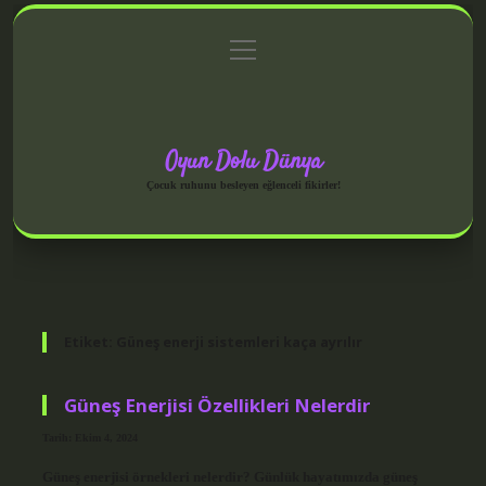
menüyü
Anasayfa
Gizlilik Politikası
Yasal Uyarı
aç
Hakkımızda
Oyun Dolu Dünya
Çocuk ruhunu besleyen eğlenceli fikirler!
Etiket:
Güneş enerji sistemleri kaça ayrılır
Güneş Enerjisi Özellikleri Nelerdir
Tarih: Ekim 4, 2024
Güneş enerjisi örnekleri nelerdir? Günlük hayatımızda güneş