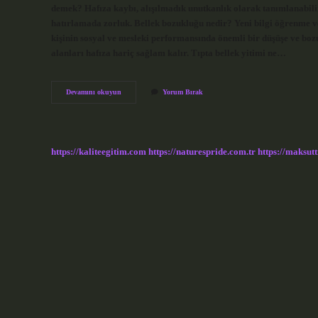
demek? Hafıza kaybı, alışılmadık unutkanlık olarak tanımlanabilir
hatırlamada zorluk. Bellek bozukluğu nedir? Yeni bilgi öğrenme ve
kişinin sosyal ve mesleki performansında önemli bir düşüşe ve boz
alanları hafıza hariç sağlam kalır. Tıpta bellek yitimi ne…
Bellek
Devamını okuyun
Yorum Bırak
Yitimi
Hastalığı
Nedir
https://kaliteegitim.com
https://naturespride.com.tr
https://maksutt