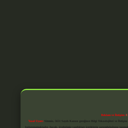
Reklam ve İletişim:
E
Yasal Uyarı:
Sitemiz, 5651 Sayılı Kanun gereğince Bilgi Teknolojileri ve İletiş
bulunmamaktadır. Ancak, üyelerimiz yazdıkları içeriklerin sorumluluğunu taşımakta