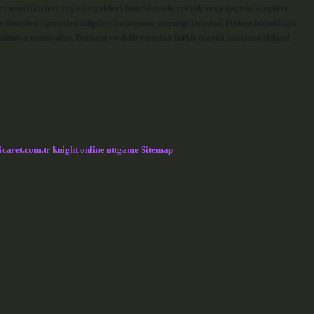
: yeni fikirleri veya gerçekleri hatırlamada zorluk veya geçmiş olayları
 önceden öğrenilen bilgileri hatırlama yeteneği bozulur. Hafıza bozukluğu
ulmaya neden olur. Demans ve deliryumdan farklı olarak hastanın bilişsel
icaret.com.tr
knight online
nttgame
Sitemap