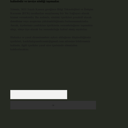
halindedir ve tavsiye niteliği taşımazlar.
Sitemiz, 5651 Sayılı Kanun gereğince Bilgi Teknolojileri ve İletişim
Kurumu (BTK) tarafından onaylanmış bir Yer Sağlayıcı olarak
hizmet vermektedir. Bu nedenle, sitedeki içerikleri proaktif olarak
denetleme veya araştırma yükümlülüğümüz bulunmamaktadır.
Ancak, üyelerimiz yazdıkları içeriklerin sorumluluğunu taşımakta
olup, siteye üye olarak bu sorumluluğu kabul etmiş sayılırlar.
Hukuka ve yasal düzenlemelere aykırı olduğunu düşündüğünüz
içerikleri,
backlinkpanelicomtr@gmail.com
adresine bildirmeniz
halinde, ilgili içerikler yasal süre içerisinde sitemizden
kaldırılacaktır.
Arama