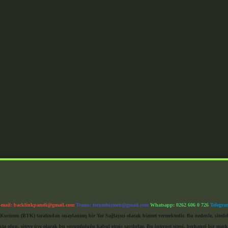
-mail:
backlinkpaneli@gmail.com
Teams:
forumhizmeti@gmail.com
Whatsapp: 0262 606 0 726
Telegra
im Kurumu (BTK) tarafından onaylanmış bir Yer Sağlayıcı olarak hizmet vermektedir. Bu nedenle, sited
 olup, siteye üye olarak bu sorumluluğu kabul etmiş sayılırlar. Bu internet sitesi, herhangi bir mark