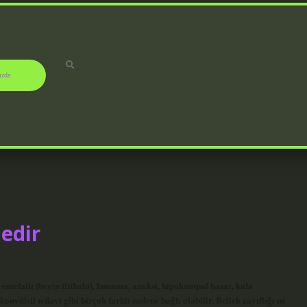
ızda
Nedir
 ensefalit (beyin iltihabı), bunama, anoksi, hipokampal hasar, kafa
konvülsif tedavi gibi birçok farklı nedene bağlı olabilir. Bellek zayıflığı ne