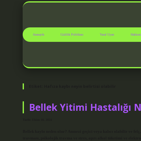
Anasayfa
Gizlilik Politikası
Yasal Uyarı
Hakkım
Etiket:
Hafıza kaybı neyin belirtisi olabilir
Bellek Yitimi Hastalığı 
Tarih: Ekim 18, 2024
Bellek kaybı neden olur? Amnezi geçici veya kalıcı olabilir ve felç,
travması, psikolojik travma ve stres, aşırı alkol tüketimi ve elektro