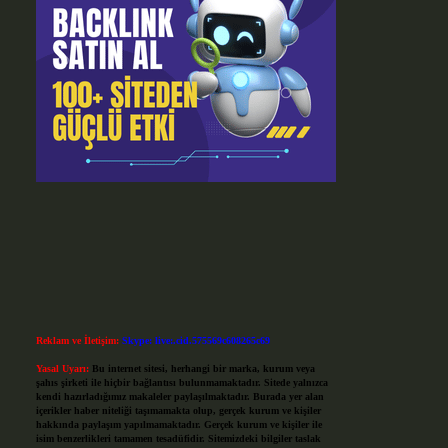
Reklam ve İletişim:
Skype: live:.cid.575569c608265c69
Yasal Uyarı:
Bu internet sitesi, herhangi bir marka, kurum veya
şahıs şirketi ile hiçbir bağlantısı bulunmamaktadır. Sitede yalnızca
kendi hazırladığımız makaleler paylaşılmaktadır. Burada yer alan
içerikler haber niteliği taşımamakta olup, gerçek kurum ve kişiler
hakkında paylaşım yapılmamaktadır. Gerçek kurum ve kişiler ile
isim benzerlikleri tamamen tesadüfidir. Sitemizdeki bilgiler taslak