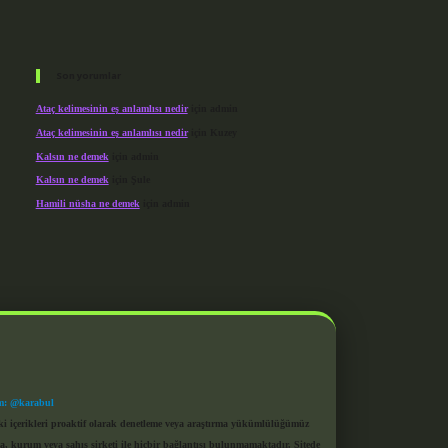
Son yorumlar
Ataç kelimesinin eş anlamlısı nedir
için
admin
Ataç kelimesinin eş anlamlısı nedir
için
Kuzey
Kalsın ne demek
için
admin
Kalsın ne demek
için
Şule
Hamili nüsha ne demek
için
admin
m: @karabul
eki içerikleri proaktif olarak denetleme veya araştırma yükümlülüğümüz
a, kurum veya şahıs şirketi ile hiçbir bağlantısı bulunmamaktadır. Sitede