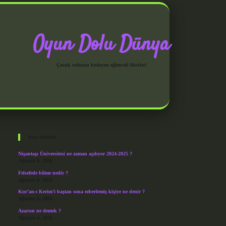
Oyun Dolu Dünya
Çocuk ruhunu besleyen eğlenceli fikirler!
Sidebar
grandoperabet giriş
Son Yazılar
Nişantaşı Üniversitesi ne zaman açılıyor 2024-2025 ?
Ağustos 8, 2026
Felsefede bilme nedir ?
Ağustos 6, 2026
Kur’an-ı Kerim’i baştan sona ezberlemiş kişiye ne denir ?
Ağustos 6, 2026
Azarsın ne demek ?
Ağustos 5, 2026