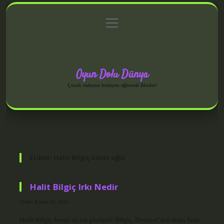
menüyü
Anasayfa
Gizlilik Politikası
Yasal Uyarı
aç
Hakkımızda
Oyun Dolu Dünya
Çocuk ruhunu besleyen eğlenceli fikirler!
Etiket:
Halit Bilgiç kimin oğlu
Halit Bilgiç Irkı Nedir
Tarih: Kasım 22, 2024
Halit Bilgiç hangi siyasi görüşte? Bilgiç, Demirel’den daha fazla