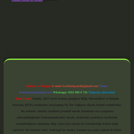
grandoperabet giriş
Reklam ve İletişim:
E-mail:
backlinkpaneli@gmail.com
Teams:
forumhizmeti@gmail.com
Whatsapp: 0262 606 0 726
Telegram: @karabul
Yasal Uyarı:
Sitemiz, 5651 Sayılı Kanun gereğince Bilgi Teknolojileri ve İletişim
Kurumu (BTK) tarafından onaylanmış bir Yer Sağlayıcı olarak hizmet vermektedir.
Bu nedenle, sitedeki içerikleri proaktif olarak denetleme veya araştırma
yükümlülüğümüz bulunmamaktadır. Ancak, üyelerimiz yazdıkları içeriklerin
sorumluluğunu taşımakta olup, siteye üye olarak bu sorumluluğu kabul etmiş
sayılırlar. Bu internet sitesi, herhangi bir marka, kurum veya şahıs şirketi ile hiçbir