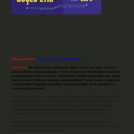
Reklam ve İletişim:
Skype: live:.cid.575569c608265c69
Yasal Uyarı:
Bu internet sitesi, herhangi bir marka, kurum veya şahıs şirketi ile
hiçbir bağlantısı bulunmamaktadır. Sitede yalnızca kendi hazırladığımız makaleler
paylaşılmaktadır. Burada yer alan içerikler haber niteliği taşımamakta olup, gerçek
kurum ve kişiler hakkında paylaşım yapılmamaktadır. Gerçek kurum ve kişiler ile
isim benzerlikleri tamamen tesadüfidir. Sitemizdeki bilgiler taslak halindedir ve
tavsiye niteliği taşımazlar.
Sitemiz, 5651 Sayılı Kanun gereğince Bilgi Teknolojileri ve İletişim Kurumu (BTK)
tarafından onaylanmış bir Yer Sağlayıcı olarak hizmet vermektedir. Bu nedenle,
sitedeki içerikleri proaktif olarak denetleme veya araştırma yükümlülüğümüz
bulunmamaktadır. Ancak, üyelerimiz yazdıkları içeriklerin sorumluluğunu
taşımakta olup, siteye üye olarak bu sorumluluğu kabul etmiş sayılırlar.
Hukuka ve yasal düzenlemelere aykırı olduğunu düşündüğünüz içerikleri,
backlinkpanelicomtr@gmail.com
adresine bildirmeniz halinde, ilgili içerikler yasal
süre içerisinde sitemizden kaldırılacaktır.