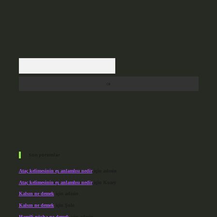
Arama
Son yorumlar
Ataç kelimesinin eş anlamlısı nedir
için
admin
Ataç kelimesinin eş anlamlısı nedir
için
Kuzey
Kalsın ne demek
için
admin
Kalsın ne demek
için
Şule
Hamili nüsha ne demek
için
admin