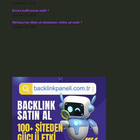
Temmuz 30, 2026
Kısaca kalibrasyon nedir ?
Temmuz 27, 2026
Mevlana’nın ölüm yıl dönümüne verilen ad nedir ?
Temmuz 25, 2026