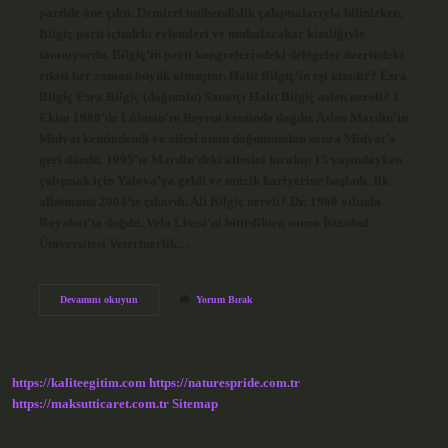
partide öne çıktı. Demirel mühendislik çalışmalarıyla bilinirken,
Bilgiç parti içindeki eylemleri ve muhafazakar kimliğiyle
tanınıyordu. Bilgiç’in parti kongrelerindeki delegeler üzerindeki
etkisi her zaman büyük olmuştur. Halit Bilgiç’in eşi kimdir? Esra
Bilgiç Esra Bilgiç (doğumlu) Sanatçı Halit Bilgiç aslen nereli? 1
Ekim 1980’de Lübnan’ın Beyrut kentinde doğdu. Aslen Mardin’in
Midyat kentindendi ve ailesi onun doğumundan sonra Midyat’a
geri döndü. 1995’te Mardin’deki ailesini bırakıp 15 yaşındayken
çalışmak için Yalova’ya geldi ve müzik kariyerine başladı. İlk
albümünü 2004’te çıkardı. Ali Bilgiç nereli? Dr. 1960 yılında
Boyabat’ta doğdu. Vefa Lisesi’ni bitirdikten sonra İstanbul
Üniversitesi Veterinerlik…
Halit
Devamını okuyun
Yorum Bırak
Bilgiç
Irkı
Nedir
https://kaliteegitim.com
https://naturespride.com.tr
https://maksutticaret.com.tr
Sitemap