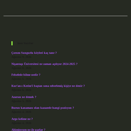
Sidebar
Son Yazılar
Çorum Sungurlu köyleri kaç tane ?
Ağustos 9, 2026
Nişantaşı Üniversitesi ne zaman açılıyor 2024-2025 ?
Ağustos 8, 2026
Felsefede bilme nedir ?
Ağustos 6, 2026
Kur’an-ı Kerim’i baştan sona ezberlemiş kişiye ne denir ?
Ağustos 6, 2026
Azarsın ne demek ?
Ağustos 5, 2026
Burun kanaması olan kazazede hangi pozisyon ?
Ağustos 4, 2026
Argo kelime ne ?
Ağustos 4, 2026
Alüminyum ne ile parlar ?