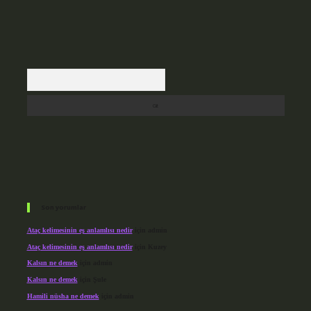
Arama
Son yorumlar
Ataç kelimesinin eş anlamlısı nedir
için
admin
Ataç kelimesinin eş anlamlısı nedir
için
Kuzey
Kalsın ne demek
için
admin
Kalsın ne demek
için
Şule
Hamili nüsha ne demek
için
admin