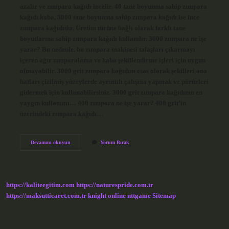
azalır ve zımpara kağıdı incelir. 40 tane boyutuna sahip zımpara
kağıdı kaba, 3000 tane boyutuna sahip zımpara kağıdı ise ince
zımpara kağıdıdır. Üretim türüne bağlı olarak farklı tane
boyutlarına sahip zımpara kağıdı kullanılır. 3000 zımpara ne işe
yarar? Bu nedenle, bu zımpara makinesi talaşları çıkarmayı
içeren ağır zımparalama ve kaba şekillendirme işleri için uygun
olmayabilir. 3000 grit zımpara kağıdını esas olarak şekilleri ana
hatları çizilmiş yüzeylerde ayrıntılı çalışma yapmak ve pürüzleri
gidermek için kullanabilirsiniz. 3000 grit zımpara kağıdının en
yaygın kullanımı… 400 zımpara ne işe yarar? 400 grit’in
üzerindeki zımpara kağıdı…
En
Devamını okuyun
Yorum Bırak
Kalın
Zımpara
Kaç
Numara
https://kaliteegitim.com
https://naturespride.com.tr
https://maksutticaret.com.tr
knight online
nttgame
Sitemap