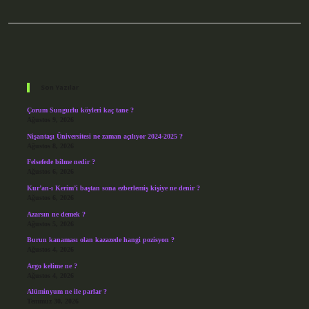
Sidebar
Son Yazılar
Çorum Sungurlu köyleri kaç tane ?
Ağustos 9, 2026
Nişantaşı Üniversitesi ne zaman açılıyor 2024-2025 ?
Ağustos 8, 2026
Felsefede bilme nedir ?
Ağustos 6, 2026
Kur’an-ı Kerim’i baştan sona ezberlemiş kişiye ne denir ?
Ağustos 6, 2026
Azarsın ne demek ?
Ağustos 5, 2026
Burun kanaması olan kazazede hangi pozisyon ?
Ağustos 4, 2026
Argo kelime ne ?
Ağustos 4, 2026
Alüminyum ne ile parlar ?
Temmuz 30, 2026