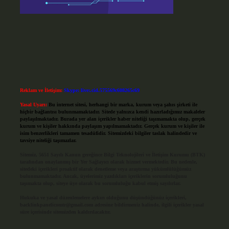
Reklam ve İletişim:
Skype: live:.cid.575569c608265c69
Yasal Uyarı:
Bu internet sitesi, herhangi bir marka, kurum veya şahıs şirketi ile
hiçbir bağlantısı bulunmamaktadır. Sitede yalnızca kendi hazırladığımız makaleler
paylaşılmaktadır. Burada yer alan içerikler haber niteliği taşımamakta olup, gerçek
kurum ve kişiler hakkında paylaşım yapılmamaktadır. Gerçek kurum ve kişiler ile
isim benzerlikleri tamamen tesadüfidir. Sitemizdeki bilgiler taslak halindedir ve
tavsiye niteliği taşımazlar.
Sitemiz, 5651 Sayılı Kanun gereğince Bilgi Teknolojileri ve İletişim Kurumu (BTK)
tarafından onaylanmış bir Yer Sağlayıcı olarak hizmet vermektedir. Bu nedenle,
sitedeki içerikleri proaktif olarak denetleme veya araştırma yükümlülüğümüz
bulunmamaktadır. Ancak, üyelerimiz yazdıkları içeriklerin sorumluluğunu
taşımakta olup, siteye üye olarak bu sorumluluğu kabul etmiş sayılırlar.
Hukuka ve yasal düzenlemelere aykırı olduğunu düşündüğünüz içerikleri,
backlinkpanelicomtr@gmail.com
adresine bildirmeniz halinde, ilgili içerikler yasal
süre içerisinde sitemizden kaldırılacaktır.