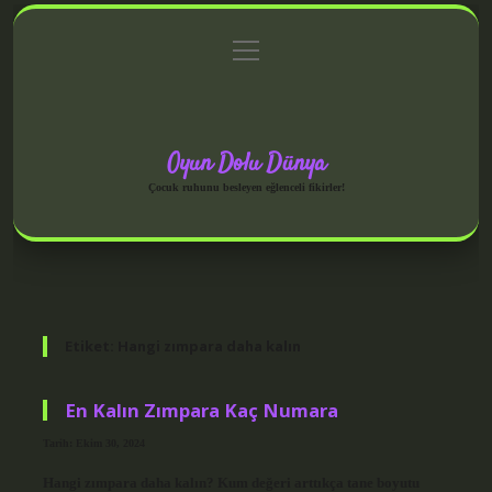
menüyü
Anasayfa
Gizlilik Politikası
Yasal Uyarı
aç
Hakkımızda
Oyun Dolu Dünya
Çocuk ruhunu besleyen eğlenceli fikirler!
Etiket:
Hangi zımpara daha kalın
En Kalın Zımpara Kaç Numara
Tarih: Ekim 30, 2024
Hangi zımpara daha kalın? Kum değeri arttıkça tane boyutu