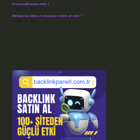
Kısaca kalibrasyon nedir ?
Temmuz 27, 2026
Mevlana’nın ölüm yıl dönümüne verilen ad nedir ?
Temmuz 25, 2026