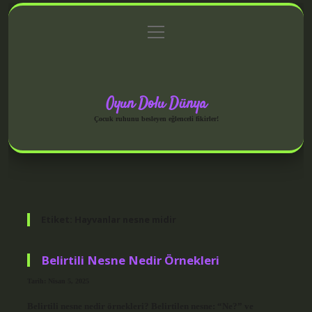
menüyü
Anasayfa
Gizlilik Politikası
Yasal Uyarı
aç
Hakkımızda
Oyun Dolu Dünya
Çocuk ruhunu besleyen eğlenceli fikirler!
Etiket:
Hayvanlar nesne midir
Belirtili Nesne Nedir Örnekleri
Tarih: Nisan 5, 2025
Belirtili nesne nedir örnekleri? Belirtilen nesne: “Ne?” ve