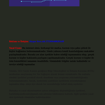
Reklam ve İletişim:
Skype: live:.cid.575569c608265c69
Yasal Uyarı:
Bu internet sitesi, herhangi bir marka, kurum veya şahıs şirketi ile
hiçbir bağlantısı bulunmamaktadır. Sitede yalnızca kendi hazırladığımız makaleler
paylaşılmaktadır. Burada yer alan içerikler haber niteliği taşımamakta olup, gerçek
kurum ve kişiler hakkında paylaşım yapılmamaktadır. Gerçek kurum ve kişiler ile
isim benzerlikleri tamamen tesadüfidir. Sitemizdeki bilgiler taslak halindedir ve
tavsiye niteliği taşımazlar.
Sitemiz, 5651 Sayılı Kanun gereğince Bilgi Teknolojileri ve İletişim Kurumu (BTK)
tarafından onaylanmış bir Yer Sağlayıcı olarak hizmet vermektedir. Bu nedenle,
sitedeki içerikleri proaktif olarak denetleme veya araştırma yükümlülüğümüz
bulunmamaktadır. Ancak, üyelerimiz yazdıkları içeriklerin sorumluluğunu
taşımakta olup, siteye üye olarak bu sorumluluğu kabul etmiş sayılırlar.
Hukuka ve yasal düzenlemelere aykırı olduğunu düşündüğünüz içerikleri,
backlinkpanelicomtr@gmail.com
adresine bildirmeniz halinde, ilgili içerikler yasal
süre içerisinde sitemizden kaldırılacaktır.