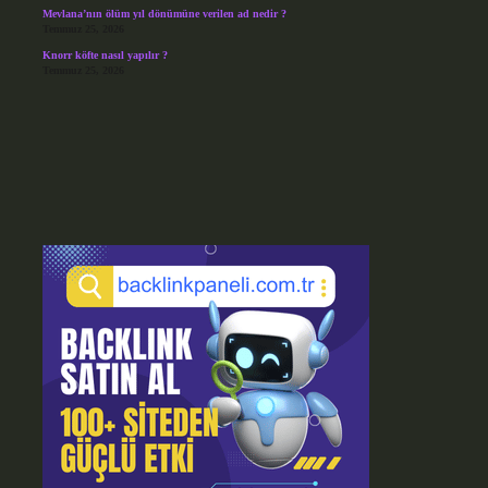
Mevlana’nın ölüm yıl dönümüne verilen ad nedir ?
Temmuz 25, 2026
Knorr köfte nasıl yapılır ?
Temmuz 25, 2026