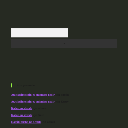
Arama
Son yorumlar
Ataç kelimesinin eş anlamlısı nedir
için
admin
Ataç kelimesinin eş anlamlısı nedir
için
Kuzey
Kalsın ne demek
için
admin
Kalsın ne demek
için
Şule
Hamili nüsha ne demek
için
admin