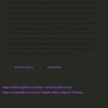
“Kim?” sorularını yönlendiren yüklem. Soruların cevabını temsil
eden ismin accusative formundaki nesnedir. Örnek: Temizlikçiye
kış ceketini verdi. B. Belirsiz nesne: “Ne?” sorusunu yönlendiren
yüklem. Soruyu cevaplayan nesnedir. Belirtili nesne hangi
sorulara cevap verir? Belirli nesne (ne?) Kız kardeşim, annemin
ona verdiği kolyeyi kaybetti. (Ne?) Belirtileri nasıl bulunur?
Belirli isim öbeklerinde, bir kavramın “kime”, “kime” ve “neye”
ait olduğu belirtilir. Bu tür öbeklerde, hem tamamlayıcı hem de
tamamlayıcı ek alır. Tamamlayıcı, genitif eki -in’i (genitif eki)
alır ve tamamlayıcı, sahiplik eki -i’yi alır: kitap kapağı, çocuk
giysileri, üzüm çöpü, aşkın büyüsü. Nesne nedir…
Belirtili
Devamını okuyun
Yorum Bırak
Nesne
Nedir
Örnekleri
https://kaliteegitim.com
https://naturespride.com.tr
https://maksutticaret.com.tr
knight online
nttgame
Sitemap