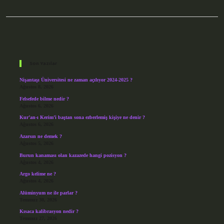
Sidebar
Son Yazılar
Nişantaşı Üniversitesi ne zaman açılıyor 2024-2025 ?
Ağustos 8, 2026
Felsefede bilme nedir ?
Ağustos 6, 2026
Kur’an-ı Kerim’i baştan sona ezberlemiş kişiye ne denir ?
Ağustos 6, 2026
Azarsın ne demek ?
Ağustos 5, 2026
Burun kanaması olan kazazede hangi pozisyon ?
Ağustos 4, 2026
Argo kelime ne ?
Ağustos 4, 2026
Alüminyum ne ile parlar ?
Temmuz 30, 2026
Kısaca kalibrasyon nedir ?
Temmuz 27, 2026