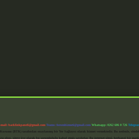
-mail:
backlinkpaneli@gmail.com
Teams:
forumhizmeti@gmail.com
Whatsapp: 0262 606 0 726
Telegra
im Kurumu (BTK) tarafından onaylanmış bir Yer Sağlayıcı olarak hizmet vermektedir. Bu nedenle, sited
 olup, siteye üye olarak bu sorumluluğu kabul etmiş sayılırlar. Bu internet sitesi, herhangi bir mark