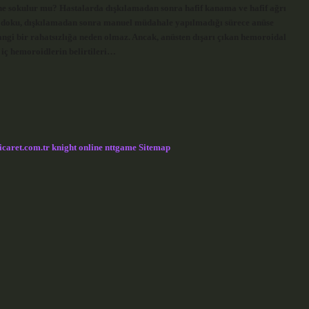
çine sokulur mu? Hastalarda dışkılamadan sonra hafif kanama ve hafif ağrı
kan doku, dışkılamadan sonra manuel müdahale yapılmadığı sürece anüse
hangi bir rahatsızlığa neden olmaz. Ancak, anüsten dışarı çıkan hemoroidal
 iç hemoroidlerin belirtileri…
icaret.com.tr
knight online
nttgame
Sitemap