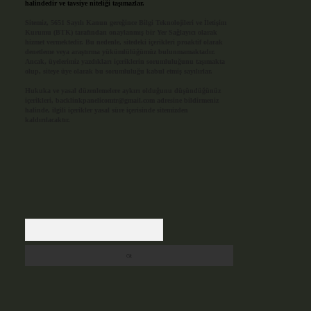
halindedir ve tavsiye niteliği taşımazlar.
Sitemiz, 5651 Sayılı Kanun gereğince Bilgi Teknolojileri ve İletişim
Kurumu (BTK) tarafından onaylanmış bir Yer Sağlayıcı olarak
hizmet vermektedir. Bu nedenle, sitedeki içerikleri proaktif olarak
denetleme veya araştırma yükümlülüğümüz bulunmamaktadır.
Ancak, üyelerimiz yazdıkları içeriklerin sorumluluğunu taşımakta
olup, siteye üye olarak bu sorumluluğu kabul etmiş sayılırlar.
Hukuka ve yasal düzenlemelere aykırı olduğunu düşündüğünüz
içerikleri,
backlinkpanelicomtr@gmail.com
adresine bildirmeniz
halinde, ilgili içerikler yasal süre içerisinde sitemizden
kaldırılacaktır.
Arama