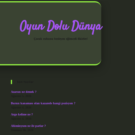
Oyun Dolu Dünya
Çocuk ruhunu besleyen eğlenceli fikirler!
Sidebar
grandoperabet giriş
Son Yazılar
Azarsın ne demek ?
Ağustos 5, 2026
Burun kanaması olan kazazede hangi pozisyon ?
Ağustos 4, 2026
Argo kelime ne ?
Ağustos 4, 2026
Alüminyum ne ile parlar ?
Temmuz 30, 2026