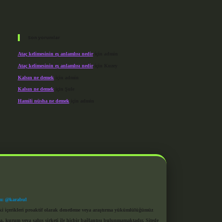
Son yorumlar
Ataç kelimesinin eş anlamlısı nedir
için
admin
Ataç kelimesinin eş anlamlısı nedir
için
Kuzey
Kalsın ne demek
için
admin
Kalsın ne demek
için
Şule
Hamili nüsha ne demek
için
admin
m: @karabul
eki içerikleri proaktif olarak denetleme veya araştırma yükümlülüğümüz
a, kurum veya şahıs şirketi ile hiçbir bağlantısı bulunmamaktadır. Sitede