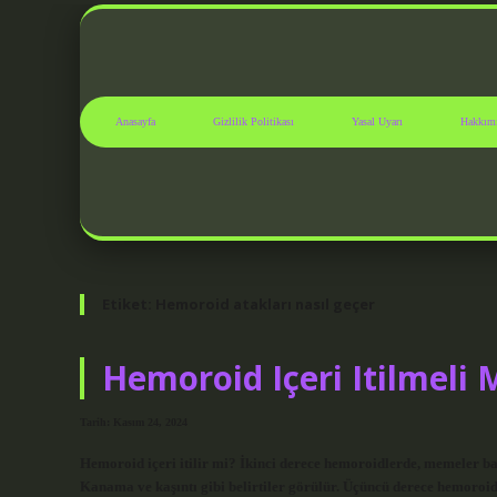
Anasayfa
Gizlilik Politikası
Yasal Uyarı
Hakkım
Etiket:
Hemoroid atakları nasıl geçer
Hemoroid Içeri Itilmeli 
Tarih: Kasım 24, 2024
Hemoroid içeri itilir mi? İkinci derece hemoroidlerde, memeler bağ
Kanama ve kaşıntı gibi belirtiler görülür. Üçüncü derece hemoroidl