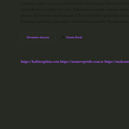
Kanama, şişme ve kaşıntı gibi belirtiler de artmıştır. Hemoroid i
gibi belirtiler görülür. Evre III: Dışkılama sırasında anüsten çı
girmez. İçten basur nasıl anlaşılır? İç hemoroidler genellikle her
damarlar nedeniyle bir miktar rahatsızlık oluşabilir. Bu durumda,
Hemoroid
Devamını okuyun
Yorum Bırak
Içeri
Itilmeli
Mi
https://kaliteegitim.com
https://naturespride.com.tr
https://maksutt