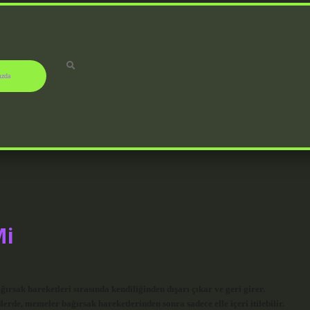
ızda
Mi
ırsak hareketleri sırasında kendiliğinden dışarı çıkar ve geri girer.
erde, memeler bağırsak hareketlerinden sonra sadece elle içeri itilebilir.