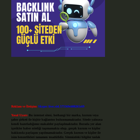
Reklam ve İletişim:
Skype: live:.cid.575569c608265c69
Yasal Uyarı:
Bu internet sitesi, herhangi bir marka, kurum veya
şahıs şirketi ile hiçbir bağlantısı bulunmamaktadır. Sitede yalnızca
kendi hazırladığımız makaleler paylaşılmaktadır. Burada yer alan
içerikler haber niteliği taşımamakta olup, gerçek kurum ve kişiler
hakkında paylaşım yapılmamaktadır. Gerçek kurum ve kişiler ile
isim benzerlikleri tamamen tesadüfidir. Sitemizdeki bilgiler taslak