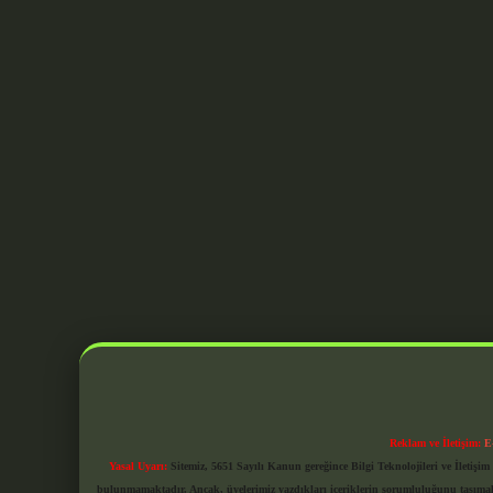
Reklam ve İletişim:
E
Yasal Uyarı:
Sitemiz, 5651 Sayılı Kanun gereğince Bilgi Teknolojileri ve İletiş
bulunmamaktadır. Ancak, üyelerimiz yazdıkları içeriklerin sorumluluğunu taşımakta