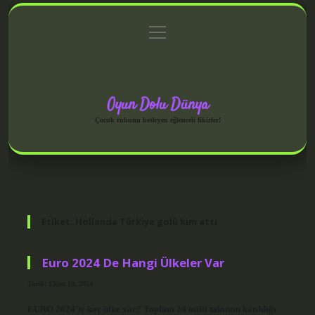
menüyü
Anasayfa
Gizlilik Politikası
Yasal Uyarı
aç
Hakkımızda
Oyun Dolu Dünya
Çocuk ruhunu besleyen eğlenceli fikirler!
Etiket:
Hollanda Türkiye golü kim attı
Euro 2024 De Hangi Ülkeler Var
Tarih: Ekim 10, 2024
EURO 2024’te kaç ülke var? Toplam 24 milli takımın katıldığı