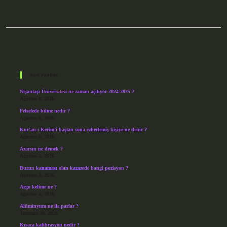
Sidebar
Son Yazılar
Nişantaşı Üniversitesi ne zaman açılıyor 2024-2025 ?
Ağustos 8, 2026
Felsefede bilme nedir ?
Ağustos 6, 2026
Kur’an-ı Kerim’i baştan sona ezberlemiş kişiye ne denir ?
Ağustos 6, 2026
Azarsın ne demek ?
Ağustos 5, 2026
Burun kanaması olan kazazede hangi pozisyon ?
Ağustos 4, 2026
Argo kelime ne ?
Ağustos 4, 2026
Alüminyum ne ile parlar ?
Temmuz 30, 2026
Kısaca kalibrasyon nedir ?