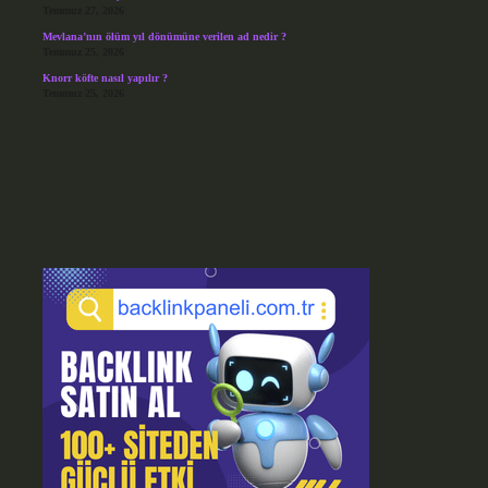
Temmuz 27, 2026
Mevlana’nın ölüm yıl dönümüne verilen ad nedir ?
Temmuz 25, 2026
Knorr köfte nasıl yapılır ?
Temmuz 25, 2026