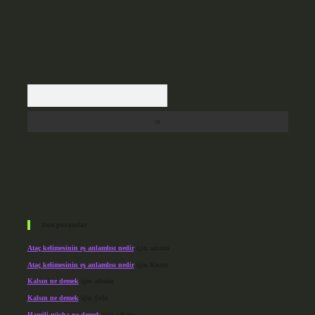
Arama
Son yorumlar
Ataç kelimesinin eş anlamlısı nedir
için
admin
Ataç kelimesinin eş anlamlısı nedir
için
Kuzey
Kalsın ne demek
için
admin
Kalsın ne demek
için
Şule
Hamili nüsha ne demek
için
admin