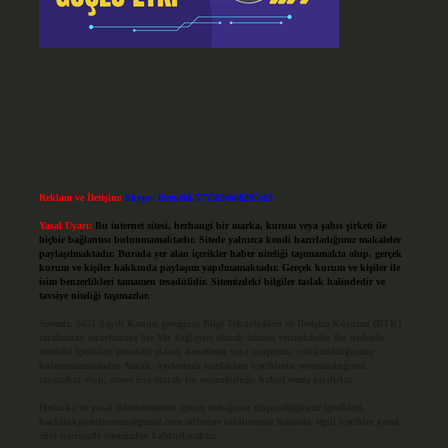
Reklam ve İletişim:
Skype: live:.cid.575569c608265c69
Yasal Uyarı:
Bu internet sitesi, herhangi bir marka, kurum veya şahıs şirketi ile
hiçbir bağlantısı bulunmamaktadır. Sitede yalnızca kendi hazırladığımız makaleler
paylaşılmaktadır. Burada yer alan içerikler haber niteliği taşımamakta olup, gerçek
kurum ve kişiler hakkında paylaşım yapılmamaktadır. Gerçek kurum ve kişiler ile
isim benzerlikleri tamamen tesadüfidir. Sitemizdeki bilgiler taslak halindedir ve
tavsiye niteliği taşımazlar.
Sitemiz, 5651 Sayılı Kanun gereğince Bilgi Teknolojileri ve İletişim Kurumu (BTK)
tarafından onaylanmış bir Yer Sağlayıcı olarak hizmet vermektedir. Bu nedenle,
sitedeki içerikleri proaktif olarak denetleme veya araştırma yükümlülüğümüz
bulunmamaktadır. Ancak, üyelerimiz yazdıkları içeriklerin sorumluluğunu
taşımakta olup, siteye üye olarak bu sorumluluğu kabul etmiş sayılırlar.
Hukuka ve yasal düzenlemelere aykırı olduğunu düşündüğünüz içerikleri,
backlinkpanelicomtr@gmail.com
adresine bildirmeniz halinde, ilgili içerikler yasal
süre içerisinde sitemizden kaldırılacaktır.