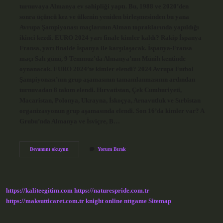
turnuvaya Almanya ev sahipliği yaptı. Bu, 1988 ve 2020’den
sonra üçüncü kez ve ülkenin yeniden birleşmesinden bu yana
Avrupa Şampiyonası maçlarının Alman topraklarında yapıldığı
ikinci kezdi. EURO 2024 yarı finale kimler kaldı? Rakip İspanya
Fransa, yarı finalde İspanya ile karşılaşacak. İspanya-Fransa
maçı Salı günü, 9 Temmuz’da Almanya’nın Münih kentinde
oynanacak. EURO 2024’te kimler elendi? 2024 Avrupa Futbol
Şampiyonası’nın grup aşamasının tamamlanmasının ardından
turnuvadan 8 takım elendi. Hırvatistan, Çek Cumhuriyeti,
Macaristan, Polonya, Ukrayna, İskoçya, Arnavutluk ve Sırbistan
organizasyonun grup aşamasında elendi. Son 16’da kimler var? A
Grubu’nda Almanya ve İsviçre, B…
Euro
Devamını okuyun
Yorum Bırak
2024
De
Hangi
Ülkeler
Var
https://kaliteegitim.com
https://naturespride.com.tr
https://maksutticaret.com.tr
knight online
nttgame
Sitemap