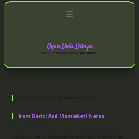
menüyü
Anasayfa
Gizlilik Politikası
Yasal Uyarı
aç
Hakkımızda
Oyun Dolu Dünya
Çocuk ruhunu besleyen eğlenceli fikirler!
Etiket:
Hulusi Derici kimdir nerelidir
Irem Derici Asıl Memleketi Neresi
Tarih: Kasım 14, 2024
İrem Derici kimdir, aslen nereli? İrem Derici, 21 Mart 1987’de