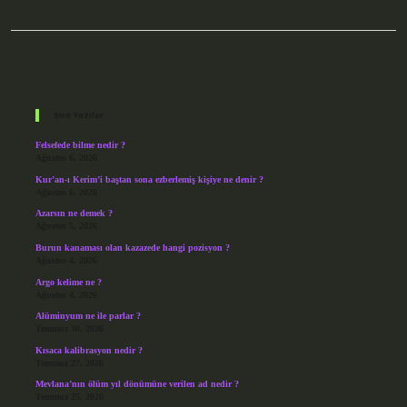
Sidebar
Son Yazılar
Felsefede bilme nedir ?
Ağustos 6, 2026
Kur’an-ı Kerim’i baştan sona ezberlemiş kişiye ne denir ?
Ağustos 6, 2026
Azarsın ne demek ?
Ağustos 5, 2026
Burun kanaması olan kazazede hangi pozisyon ?
Ağustos 4, 2026
Argo kelime ne ?
Ağustos 4, 2026
Alüminyum ne ile parlar ?
Temmuz 30, 2026
Kısaca kalibrasyon nedir ?
Temmuz 27, 2026
Mevlana’nın ölüm yıl dönümüne verilen ad nedir ?
Temmuz 25, 2026