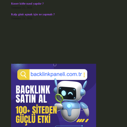
Knorr köfte nasıl yapılır ?
Temmuz 25, 2026
Kalp gözü açmak için ne yapmalı ?
Temmuz 23, 2026