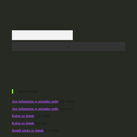
Arama
Son yorumlar
Ataç kelimesinin eş anlamlısı nedir
için
admin
Ataç kelimesinin eş anlamlısı nedir
için
Kuzey
Kalsın ne demek
için
admin
Kalsın ne demek
için
Şule
Hamili nüsha ne demek
için
admin