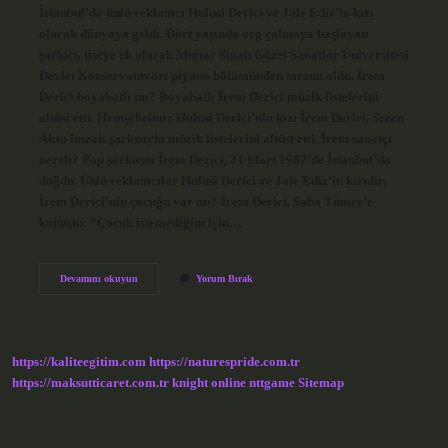
İstanbul’da ünlü reklamcı Hulusi Derici ve Jale Ediz’in kızı
olarak dünyaya geldi. Dört yaşında org çalmaya başlayan
şarkıcı, liseye ek olarak Mimar Sinan Güzel Sanatlar Üniversitesi
Devlet Konservatuvarı piyano bölümünden mezun oldu. İrem
Derici boyabatlı mı? Boyabatlı İrem Derici müzik listelerini
altüst etti. Hemşehrimiz Hulusi Derici’nin kızı İrem Derici, Sezen
Aksu imzalı şarkısıyla müzik listelerini altüst etti. İrem sanatçı
nereli? Pop şarkıcısı İrem Derici, 21 Mart 1987’de İstanbul’da
doğdu. Ünlü reklamcılar Hulusi Derici ve Jale Ediz’in kızıdır.
İrem Derici’nin çocuğu var mı? İrem Derici, Saba Tümer’e
konuştu: “Çocuk istemediğim için…
Irem
Devamını okuyun
Yorum Bırak
Derici
Asıl
Memleketi
Neresi
https://kaliteegitim.com
https://naturespride.com.tr
https://maksutticaret.com.tr
knight online
nttgame
Sitemap