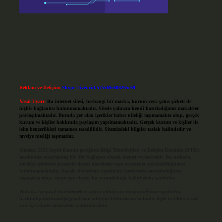
Reklam ve İletişim:
Skype: live:.cid.575569c608265c69
Yasal Uyarı:
Bu internet sitesi, herhangi bir marka, kurum veya şahıs şirketi ile
hiçbir bağlantısı bulunmamaktadır. Sitede yalnızca kendi hazırladığımız makaleler
paylaşılmaktadır. Burada yer alan içerikler haber niteliği taşımamakta olup, gerçek
kurum ve kişiler hakkında paylaşım yapılmamaktadır. Gerçek kurum ve kişiler ile
isim benzerlikleri tamamen tesadüfidir. Sitemizdeki bilgiler taslak halindedir ve
tavsiye niteliği taşımazlar.
Sitemiz, 5651 Sayılı Kanun gereğince Bilgi Teknolojileri ve İletişim Kurumu (BTK)
tarafından onaylanmış bir Yer Sağlayıcı olarak hizmet vermektedir. Bu nedenle,
sitedeki içerikleri proaktif olarak denetleme veya araştırma yükümlülüğümüz
bulunmamaktadır. Ancak, üyelerimiz yazdıkları içeriklerin sorumluluğunu
taşımakta olup, siteye üye olarak bu sorumluluğu kabul etmiş sayılırlar.
Hukuka ve yasal düzenlemelere aykırı olduğunu düşündüğünüz içerikleri,
backlinkpanelicomtr@gmail.com
adresine bildirmeniz halinde, ilgili içerikler yasal
süre içerisinde sitemizden kaldırılacaktır.