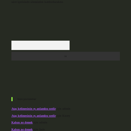
süre içerisinde sitemizden kaldırılacaktır.
Arama
Son yorumlar
Ataç kelimesinin eş anlamlısı nedir
için
admin
Ataç kelimesinin eş anlamlısı nedir
için
Kuzey
Kalsın ne demek
için
admin
Kalsın ne demek
için
Şule