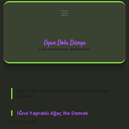
menüyü
Anasayfa
Gizlilik Politikası
Yasal Uyarı
aç
Hakkımızda
Oyun Dolu Dünya
Çocuk ruhunu besleyen eğlenceli fikirler!
Etiket:
İğne yapraklı ormanlar Türkiyede nerede
görülür
İĞne Yapraklı Ağaç Ne Demek
Tarih: Nisan 6, 2025