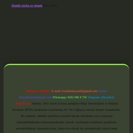
Hamili nüsha ne demek
için
admin
grandoperabet giriş
Reklam ve İletişim:
E-mail:
backlinkpaneli@gmail.com
Teams:
forumhizmeti@gmail.com
Whatsapp: 0262 606 0 726
Telegram: @karabul
Yasal Uyarı:
Sitemiz, 5651 Sayılı Kanun gereğince Bilgi Teknolojileri ve İletişim
Kurumu (BTK) tarafından onaylanmış bir Yer Sağlayıcı olarak hizmet vermektedir.
Bu nedenle, sitedeki içerikleri proaktif olarak denetleme veya araştırma
yükümlülüğümüz bulunmamaktadır. Ancak, üyelerimiz yazdıkları içeriklerin
sorumluluğunu taşımakta olup, siteye üye olarak bu sorumluluğu kabul etmiş