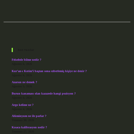
Sidebar
Son Yazılar
Felsefede bilme nedir ?
Ağustos 6, 2026
Kur’an-ı Kerim’i baştan sona ezberlemiş kişiye ne denir ?
Ağustos 6, 2026
Azarsın ne demek ?
Ağustos 5, 2026
Burun kanaması olan kazazede hangi pozisyon ?
Ağustos 4, 2026
Argo kelime ne ?
Ağustos 4, 2026
Alüminyum ne ile parlar ?
Temmuz 30, 2026
Kısaca kalibrasyon nedir ?
Temmuz 27, 2026