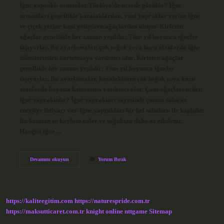
İğne yapraklı ormanlar Türkiye’de nerede görülür? İğne
ormanları genellikle kozalaklardan, yani yapraklar yerine iğne
ve çiçek yerine koni yetiştiren ağaçlardan oluşur. Kirleten
ağaçlar genellikle her zaman yeşildir; Tüm yıl boyunca iğneler
taşıyorlar. Bu ayarlamalar, çok soğuk veya kuru alanlarda iğne
dilimlerinden kurtulmaya yardımcı olur. Kirleten ağaçlar
genellikle her zaman yeşildir; Tüm yıl boyunca iğneler
taşıyorlar. Bu ayarlamalar, kozalakların çok soğuk veya kuru
alanlarda hayatta kalmasına yardımcı olur. Çam ağaçları neden
iğne yapraklıdır? İğne yaprakları sayesinde çamın daha az
enerjiye ihtiyacı var. İğne yaprakları bir bel tabakası ile kaplıdır.
Bu katman su kaybını önler ve soğuktan daha az etkilenir.
Hangisi iğne…
İĞne
Devamını okuyun
Yorum Bırak
Yapraklı
Ağaç
Ne
Demek
https://kaliteegitim.com
https://naturespride.com.tr
https://maksutticaret.com.tr
knight online
nttgame
Sitemap