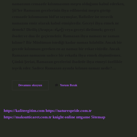
namazının cemaatle kılınmasının meşru olduğunu kabul ederken,
Şii’ler Ramazan gecelerinin ihya edilmesini meşru görüp
cemaatle kılınmasını bid’at saymışlar, Rafiziler ise teravih
namazını emir olarak kabul etmişlerdir. Geceyi ihya etmek ne
demek? Diriliş (Arapça: إحياء) veya geceyi diriltmek; geceyi
ibadet ve dua ile geçirmektir. Ramazan ihya namazı ne zaman
kılınır? Bir Müslüman istediği kadar namaz kılabilir. Ancak bir
gecede kılınması gereken en az namaz bir rekat vitirdir. Ancak
Ramazan namazını sadece bir rekatla ihya etmek düşünülemez.
Çünkü Şeriat, Ramazan gecelerini ibadetle ihya etmeyi özellikle
teşvik eder. Sadece Ramazan ayında kılınan namaz nedir?…
Kim
Devamını okuyun
Yorum Bırak
Ramazan
Gecelerini
Ihya
Ederse
https://kaliteegitim.com
https://naturespride.com.tr
https://maksutticaret.com.tr
knight online
nttgame
Sitemap