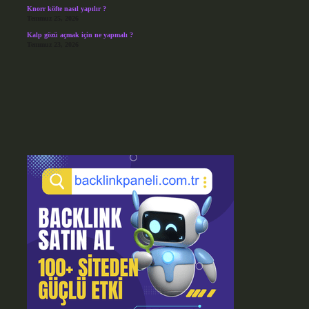
Knorr köfte nasıl yapılır ?
Temmuz 25, 2026
Kalp gözü açmak için ne yapmalı ?
Temmuz 23, 2026