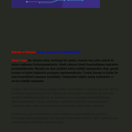
Reklam ve İletişim:
Skype: live:.cid.575569c608265c69
Yasal Uyarı:
Bu internet sitesi, herhangi bir marka, kurum veya şahıs şirketi ile
hiçbir bağlantısı bulunmamaktadır. Sitede yalnızca kendi hazırladığımız makaleler
paylaşılmaktadır. Burada yer alan içerikler haber niteliği taşımamakta olup, gerçek
kurum ve kişiler hakkında paylaşım yapılmamaktadır. Gerçek kurum ve kişiler ile
isim benzerlikleri tamamen tesadüfidir. Sitemizdeki bilgiler taslak halindedir ve
tavsiye niteliği taşımazlar.
Sitemiz, 5651 Sayılı Kanun gereğince Bilgi Teknolojileri ve İletişim Kurumu (BTK)
tarafından onaylanmış bir Yer Sağlayıcı olarak hizmet vermektedir. Bu nedenle,
sitedeki içerikleri proaktif olarak denetleme veya araştırma yükümlülüğümüz
bulunmamaktadır. Ancak, üyelerimiz yazdıkları içeriklerin sorumluluğunu
taşımakta olup, siteye üye olarak bu sorumluluğu kabul etmiş sayılırlar.
Hukuka ve yasal düzenlemelere aykırı olduğunu düşündüğünüz içerikleri,
backlinkpanelicomtr@gmail.com
adresine bildirmeniz halinde, ilgili içerikler yasal
süre içerisinde sitemizden kaldırılacaktır.