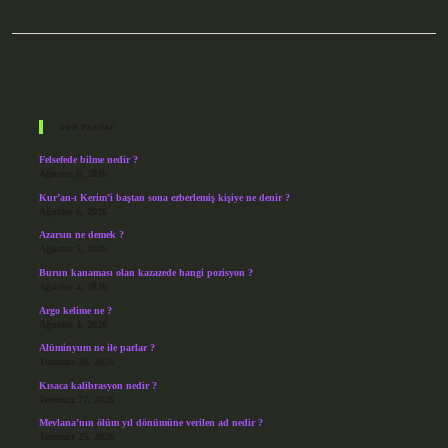
Sidebar
Son Yazılar
Felsefede bilme nedir ?
Ağustos 6, 2026
Kur’an-ı Kerim’i baştan sona ezberlemiş kişiye ne denir ?
Ağustos 6, 2026
Azarsın ne demek ?
Ağustos 5, 2026
Burun kanaması olan kazazede hangi pozisyon ?
Ağustos 4, 2026
Argo kelime ne ?
Ağustos 4, 2026
Alüminyum ne ile parlar ?
Temmuz 30, 2026
Kısaca kalibrasyon nedir ?
Temmuz 27, 2026
Mevlana’nın ölüm yıl dönümüne verilen ad nedir ?
Temmuz 25, 2026