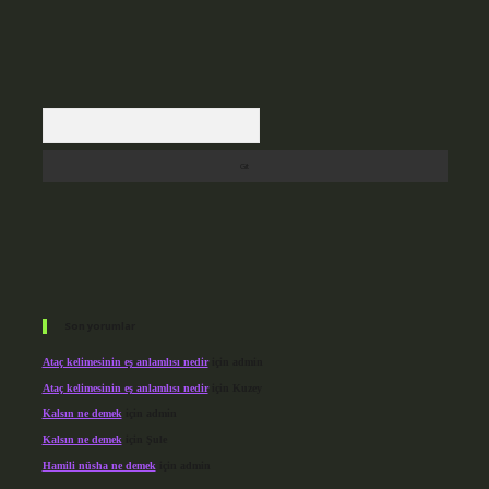
Arama
Son yorumlar
Ataç kelimesinin eş anlamlısı nedir
için
admin
Ataç kelimesinin eş anlamlısı nedir
için
Kuzey
Kalsın ne demek
için
admin
Kalsın ne demek
için
Şule
Hamili nüsha ne demek
için
admin