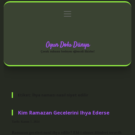
menüyü
Anasayfa
Gizlilik Politikası
Yasal Uyarı
aç
Hakkımızda
Oyun Dolu Dünya
Çocuk ruhunu besleyen eğlenceli fikirler!
Etiket:
İhya namazı nasıl niyet edilir
Kim Ramazan Gecelerini Ihya Ederse
Tarih: Kasım 7, 2024
Ramazan geceleri nasıl ihya edilir? Ehl-i sünnet âlimleri teravih