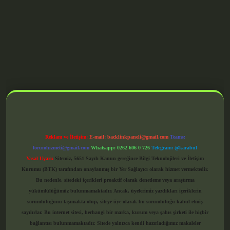
grandoperabet giriş
Reklam ve İletişim:
E-mail:
backlinkpaneli@gmail.com
Teams:
forumhizmeti@gmail.com
Whatsapp: 0262 606 0 726
Telegram: @karabul
Yasal Uyarı:
Sitemiz, 5651 Sayılı Kanun gereğince Bilgi Teknolojileri ve İletişim
Kurumu (BTK) tarafından onaylanmış bir Yer Sağlayıcı olarak hizmet vermektedir.
Bu nedenle, sitedeki içerikleri proaktif olarak denetleme veya araştırma
yükümlülüğümüz bulunmamaktadır. Ancak, üyelerimiz yazdıkları içeriklerin
sorumluluğunu taşımakta olup, siteye üye olarak bu sorumluluğu kabul etmiş
sayılırlar. Bu internet sitesi, herhangi bir marka, kurum veya şahıs şirketi ile hiçbir
bağlantısı bulunmamaktadır. Sitede yalnızca kendi hazırladığımız makaleler