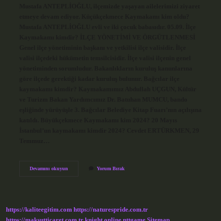
Mustafa ANTEPLİOĞLU, ilçemizde yaşayan ailelerimizi ziyaret
etmeye devam ediyor. Küçükçekmece Kaymakamı kim oldu?
Mustafa ANTEPLİOĞLU evli ve iki çocuk babasıdır. 05.09. İlçe
Kaymakamı kimdir? İLÇE YÖNETİMİ VE ÖRGÜTLENMESİ
Genel ilçe yönetiminin başkanı ve yetkilisi ilçe valisidir. İlçe
valisi ilçedeki hükümetin temsilcisidir. İlçe valisi ilçenin genel
yönetiminden sorumludur. Bakanlıkların kuruluş kanunlarına
göre ilçede gerektiği kadar kuruluş bulunur. Bağcılar ilçe
kaymakamı kimdir? Kaymakamımız Abdullah UÇGUN, Kültür
ve Turizm Bakan Yardımcımız Dr. Batuhan MUMCU, bando
eşliğinde yürüyüşle 3. Bağcılar Belediye Kitap Fuarı’nın açılışına
katıldı. Büyükçekmece Kaymakamı kim 2024? 20 Mayıs
İstanbul’un kaymakamı kimdir 2024? Cevdet ERTÜRKMEN, 29
Temmuz…
Küçükçekmece
Devamını okuyun
Yorum Bırak
Ilçe
Kaymakamı
Kimdir
https://kaliteegitim.com
https://naturespride.com.tr
https://maksutticaret.com.tr
knight online
nttgame
Sitemap