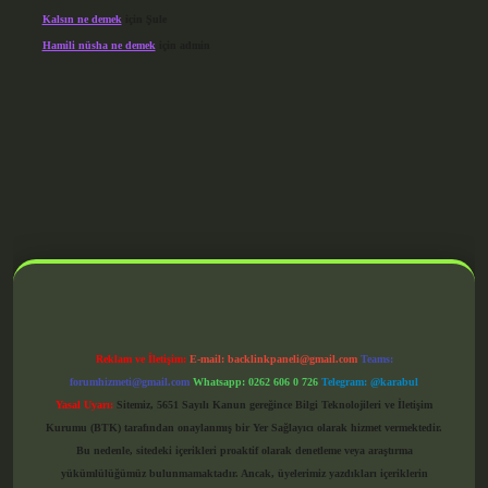
Kalsın ne demek
için
Şule
Hamili nüsha ne demek
için
admin
grandoperabet giriş
Reklam ve İletişim:
E-mail:
backlinkpaneli@gmail.com
Teams:
forumhizmeti@gmail.com
Whatsapp: 0262 606 0 726
Telegram: @karabul
Yasal Uyarı:
Sitemiz, 5651 Sayılı Kanun gereğince Bilgi Teknolojileri ve İletişim
Kurumu (BTK) tarafından onaylanmış bir Yer Sağlayıcı olarak hizmet vermektedir.
Bu nedenle, sitedeki içerikleri proaktif olarak denetleme veya araştırma
yükümlülüğümüz bulunmamaktadır. Ancak, üyelerimiz yazdıkları içeriklerin