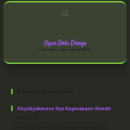
menüyü
Anasayfa
Gizlilik Politikası
Yasal Uyarı
aç
Hakkımızda
Oyun Dolu Dünya
Çocuk ruhunu besleyen eğlenceli fikirler!
Etiket:
İlçe Kaymakamı kimdir
Küçükçekmece Ilçe Kaymakamı Kimdir
Tarih: Kasım 17, 2024
2024 Küçükçekmece Kaymakamı kimdir? Kaymakamımız