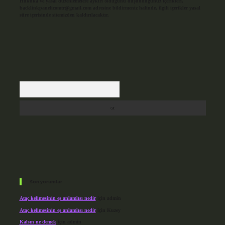
Hukuka ve yasal düzenlemelere aykırı olduğunu düşündüğünüz içerikleri,
backlinkpanelicomtr@gmail.com
adresine bildirmeniz halinde, ilgili içerikler yasal
süre içerisinde sitemizden kaldırılacaktır.
Arama
Son yorumlar
Ataç kelimesinin eş anlamlısı nedir
için
admin
Ataç kelimesinin eş anlamlısı nedir
için
Kuzey
Kalsın ne demek
için
admin