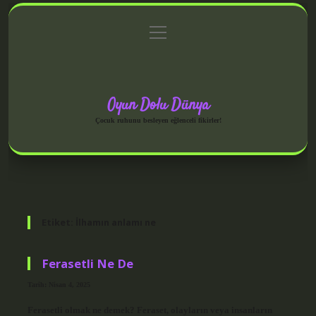
menüyü
Anasayfa
Gizlilik Politikası
Yasal Uyarı
aç
Hakkımızda
Oyun Dolu Dünya
Çocuk ruhunu besleyen eğlenceli fikirler!
Etiket:
İlhamın anlamı ne
Ferasetli Ne De
Tarih: Nisan 4, 2025
Ferasetli olmak ne demek? Feraset, olayların veya insanların