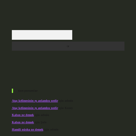
Arama
Son yorumlar
Ataç kelimesinin eş anlamlısı nedir
için
admin
Ataç kelimesinin eş anlamlısı nedir
için
Kuzey
Kalsın ne demek
için
admin
Kalsın ne demek
için
Şule
Hamili nüsha ne demek
için
admin