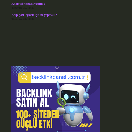
Knorr köfte nasıl yapılır ?
Temmuz 25, 2026
Kalp gözü açmak için ne yapmalı ?
Temmuz 23, 2026