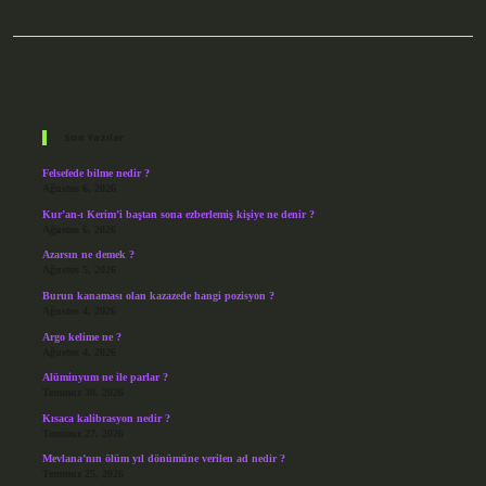
Sidebar
Son Yazılar
Felsefede bilme nedir ?
Ağustos 6, 2026
Kur’an-ı Kerim’i baştan sona ezberlemiş kişiye ne denir ?
Ağustos 6, 2026
Azarsın ne demek ?
Ağustos 5, 2026
Burun kanaması olan kazazede hangi pozisyon ?
Ağustos 4, 2026
Argo kelime ne ?
Ağustos 4, 2026
Alüminyum ne ile parlar ?
Temmuz 30, 2026
Kısaca kalibrasyon nedir ?
Temmuz 27, 2026
Mevlana’nın ölüm yıl dönümüne verilen ad nedir ?
Temmuz 25, 2026