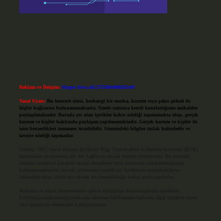
Reklam ve İletişim:
Skype: live:.cid.575569c608265c69
Yasal Uyarı:
Bu internet sitesi, herhangi bir marka, kurum veya şahıs şirketi ile
hiçbir bağlantısı bulunmamaktadır. Sitede yalnızca kendi hazırladığımız makaleler
paylaşılmaktadır. Burada yer alan içerikler haber niteliği taşımamakta olup, gerçek
kurum ve kişiler hakkında paylaşım yapılmamaktadır. Gerçek kurum ve kişiler ile
isim benzerlikleri tamamen tesadüfidir. Sitemizdeki bilgiler taslak halindedir ve
tavsiye niteliği taşımazlar.
Sitemiz, 5651 Sayılı Kanun gereğince Bilgi Teknolojileri ve İletişim Kurumu (BTK)
tarafından onaylanmış bir Yer Sağlayıcı olarak hizmet vermektedir. Bu nedenle,
sitedeki içerikleri proaktif olarak denetleme veya araştırma yükümlülüğümüz
bulunmamaktadır. Ancak, üyelerimiz yazdıkları içeriklerin sorumluluğunu
taşımakta olup, siteye üye olarak bu sorumluluğu kabul etmiş sayılırlar.
Hukuka ve yasal düzenlemelere aykırı olduğunu düşündüğünüz içerikleri,
backlinkpanelicomtr@gmail.com
adresine bildirmeniz halinde, ilgili içerikler yasal
süre içerisinde sitemizden kaldırılacaktır.