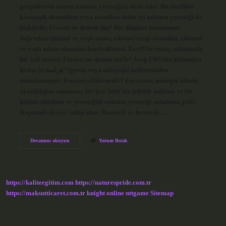
gerçeklerini esasen anlama yeteneğini ifade eder. Bu özellikle
karmaşık durumları veya insanları daha iyi anlama yeteneği ile
ilişkilidir. Feraset ne demek din? Bir düşünce konusunun
doğrudan zihinsel ve yaşlı insan, zihinsel sezgi olmadan, zihinsel
ve yaşlı adam olmadan kaydedilmesi. Zarif bir sonuç anlamında
bir Sufi terimi. Feraset ne demek tarih? Arap FRS’nin kökünden
firāsa (t) فِراسة “(görüş veya anlayışlı) kelimesinden
alıntılanmıştır. Feraset sahibi nedir? Feraraset, meleğin zihnin
uyanıklığını anlaması, bir şeyi hızlı bir şekilde anlama ve bir
kişinin ahlakını ve yeteneğini anlama yeteneği anlamına gelir.
Kapsamlı ileriye sahip olun. Basiretli ve ferasetli…
Ferasetli
Devamını okuyun
Yorum Bırak
Ne
De
https://kaliteegitim.com
https://naturespride.com.tr
https://maksutticaret.com.tr
knight online
nttgame
Sitemap