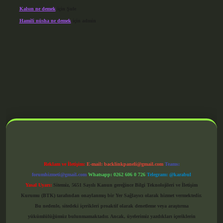
Kalsın ne demek
için
Şule
Hamili nüsha ne demek
için
admin
grandoperabet giriş
Reklam ve İletişim:
E-mail:
backlinkpaneli@gmail.com
Teams:
forumhizmeti@gmail.com
Whatsapp: 0262 606 0 726
Telegram: @karabul
Yasal Uyarı:
Sitemiz, 5651 Sayılı Kanun gereğince Bilgi Teknolojileri ve İletişim
Kurumu (BTK) tarafından onaylanmış bir Yer Sağlayıcı olarak hizmet vermektedir.
Bu nedenle, sitedeki içerikleri proaktif olarak denetleme veya araştırma
yükümlülüğümüz bulunmamaktadır. Ancak, üyelerimiz yazdıkları içeriklerin