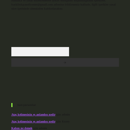
Hukuka ve yasal düzenlemelere aykırı olduğunu düşündüğünüz içerikleri,
backlinkpanelicomtr@gmail.com
adresine bildirmeniz halinde, ilgili içerikler yasal
süre içerisinde sitemizden kaldırılacaktır.
Arama
Son yorumlar
Ataç kelimesinin eş anlamlısı nedir
için
admin
Ataç kelimesinin eş anlamlısı nedir
için
Kuzey
Kalsın ne demek
için
admin