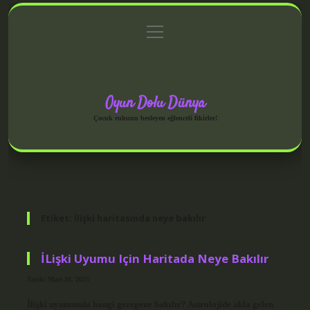
menüyü
Anasayfa
Gizlilik Politikası
Yasal Uyarı
aç
Hakkımızda
Oyun Dolu Dünya
Çocuk ruhunu besleyen eğlenceli fikirler!
Etiket:
İlişki haritasında neye bakılır
İLişki Uyumu Için Haritada Neye Bakılır
Tarih: Mart 31, 2025
İlişki uyumunda hangi gezegene bakılır? Astrolojide akla gelen