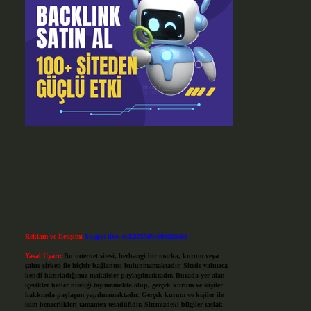
Reklam ve İletişim:
Skype: live:.cid.575569c608265c69
Yasal Uyarı:
Bu internet sitesi, herhangi bir marka, kurum veya
şahıs şirketi ile hiçbir bağlantısı bulunmamaktadır. Sitede yalnızca
kendi hazırladığımız makaleler paylaşılmaktadır. Burada yer alan
içerikler haber niteliği taşımamakta olup, gerçek kurum ve kişiler
hakkında paylaşım yapılmamaktadır. Gerçek kurum ve kişiler ile
isim benzerlikleri tamamen tesadüfidir. Sitemizdeki bilgiler taslak