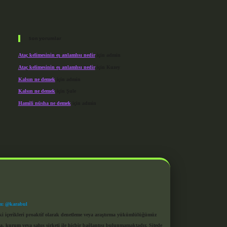
Son yorumlar
Ataç kelimesinin eş anlamlısı nedir
için
admin
Ataç kelimesinin eş anlamlısı nedir
için
Kuzey
Kalsın ne demek
için
admin
Kalsın ne demek
için
Şule
Hamili nüsha ne demek
için
admin
m: @karabul
eki içerikleri proaktif olarak denetleme veya araştırma yükümlülüğümüz
a, kurum veya şahıs şirketi ile hiçbir bağlantısı bulunmamaktadır. Sitede