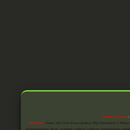
Reklam ve İletişim:
E
Yasal Uyarı:
Sitemiz, 5651 Sayılı Kanun gereğince Bilgi Teknolojileri ve İletiş
bulunmamaktadır. Ancak, üyelerimiz yazdıkları içeriklerin sorumluluğunu taşımakta