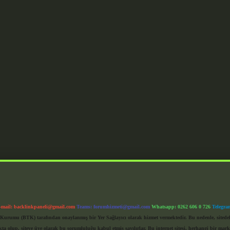
-mail:
backlinkpaneli@gmail.com
Teams:
forumhizmeti@gmail.com
Whatsapp: 0262 606 0 726
Telegra
im Kurumu (BTK) tarafından onaylanmış bir Yer Sağlayıcı olarak hizmet vermektedir. Bu nedenle, sited
 olup, siteye üye olarak bu sorumluluğu kabul etmiş sayılırlar. Bu internet sitesi, herhangi bir mark